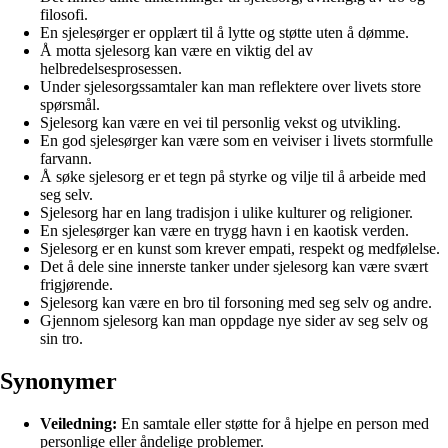
filosofi.
En sjelesørger er opplært til å lytte og støtte uten å dømme.
Å motta sjelesorg kan være en viktig del av
helbredelsesprosessen.
Under sjelesorgssamtaler kan man reflektere over livets store
spørsmål.
Sjelesorg kan være en vei til personlig vekst og utvikling.
En god sjelesørger kan være som en veiviser i livets stormfulle
farvann.
Å søke sjelesorg er et tegn på styrke og vilje til å arbeide med
seg selv.
Sjelesorg har en lang tradisjon i ulike kulturer og religioner.
En sjelesørger kan være en trygg havn i en kaotisk verden.
Sjelesorg er en kunst som krever empati, respekt og medfølelse.
Det å dele sine innerste tanker under sjelesorg kan være svært
frigjørende.
Sjelesorg kan være en bro til forsoning med seg selv og andre.
Gjennom sjelesorg kan man oppdage nye sider av seg selv og
sin tro.
Synonymer
Veiledning:
En samtale eller støtte for å hjelpe en person med
personlige eller åndelige problemer.