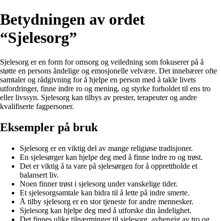
Betydningen av ordet
“Sjelesorg”
Sjelesorg er en form for omsorg og veiledning som fokuserer på å
støtte en persons åndelige og emosjonelle velvære. Det innebærer ofte
samtaler og rådgivning for å hjelpe en person med å takle livets
utfordringer, finne indre ro og mening, og styrke forholdet til ens tro
eller livssyn. Sjelesorg kan tilbys av prester, terapeuter og andre
kvalifiserte fagpersoner.
Eksempler på bruk
Sjelesorg er en viktig del av mange religiøse tradisjoner.
En sjelesørger kan hjelpe deg med å finne indre ro og trøst.
Det er viktig å ta vare på sjelesørgen for å opprettholde et
balansert liv.
Noen finner trøst i sjelesorg under vanskelige tider.
Et sjelesorgsamtale kan bidra til å lette på indre smerte.
Å tilby sjelesorg er en stor tjeneste for andre mennesker.
Sjelesorg kan hjelpe deg med å utforske din åndelighet.
Det finnes ulike tilnærminger til sjelesorg, avhengig av tro og