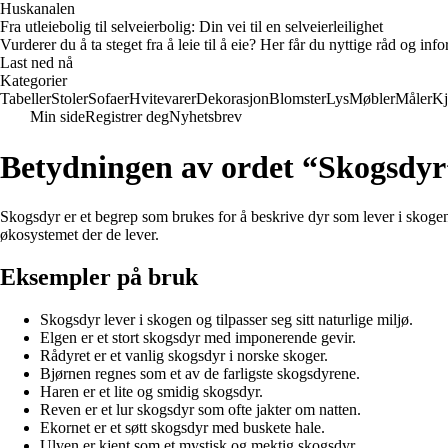
Huskanalen
Fra utleiebolig til selveierbolig: Din vei til en selveierleilighet
Vurderer du å ta steget fra å leie til å eie? Her får du nyttige råd og i
Last ned nå
Kategorier
Tabeller
Stoler
Sofaer
Hvitevarer
Dekorasjon
Blomster
Lys
Møbler
Måler
Kj
Min side
Registrer deg
Nyhetsbrev
Betydningen av ordet “Skogsdyr
Skogsdyr er et begrep som brukes for å beskrive dyr som lever i skogen. D
økosystemet der de lever.
Eksempler på bruk
Skogsdyr lever i skogen og tilpasser seg sitt naturlige miljø.
Elgen er et stort skogsdyr med imponerende gevir.
Rådyret er et vanlig skogsdyr i norske skoger.
Bjørnen regnes som et av de farligste skogsdyrene.
Haren er et lite og smidig skogsdyr.
Reven er et lur skogsdyr som ofte jakter om natten.
Ekornet er et søtt skogsdyr med buskete hale.
Ulven er kjent som et mystisk og mektig skogsdyr.