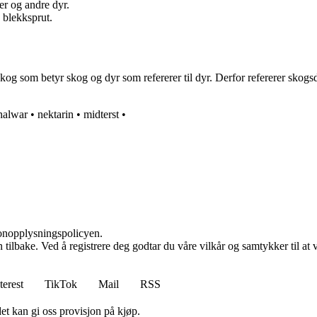
er og andre dyr.
 blekksprut.
og som betyr skog og dyr som refererer til dyr. Derfor refererer skogsdy
halwar
•
nektarin
•
midterst
•
sonopplysningspolicyen.
den tilbake. Ved å registrere deg godtar du våre vilkår og samtykker til 
terest
TikTok
Mail
RSS
et kan gi oss provisjon på kjøp.