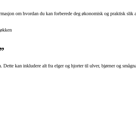
nformasjon om hvordan du kan forberede deg økonomisk og praktisk slik at 
økken
”
ette kan inkludere alt fra elger og hjorter til ulver, bjørner og smågnag