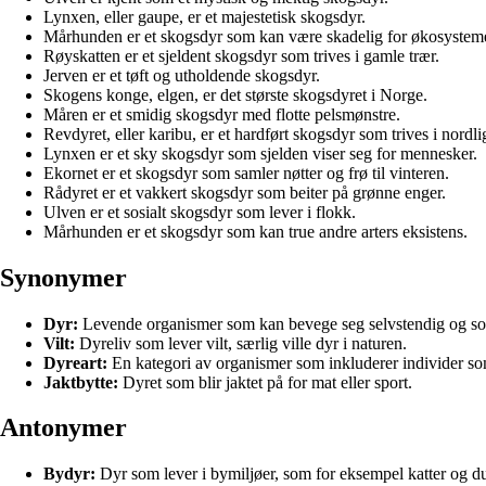
Lynxen, eller gaupe, er et majestetisk skogsdyr.
Mårhunden er et skogsdyr som kan være skadelig for økosysteme
Røyskatten er et sjeldent skogsdyr som trives i gamle trær.
Jerven er et tøft og utholdende skogsdyr.
Skogens konge, elgen, er det største skogsdyret i Norge.
Måren er et smidig skogsdyr med flotte pelsmønstre.
Revdyret, eller karibu, er et hardført skogsdyr som trives i nordli
Lynxen er et sky skogsdyr som sjelden viser seg for mennesker.
Ekornet er et skogsdyr som samler nøtter og frø til vinteren.
Rådyret er et vakkert skogsdyr som beiter på grønne enger.
Ulven er et sosialt skogsdyr som lever i flokk.
Mårhunden er et skogsdyr som kan true andre arters eksistens.
Synonymer
Dyr:
Levende organismer som kan bevege seg selvstendig og som 
Vilt:
Dyreliv som lever vilt, særlig ville dyr i naturen.
Dyreart:
En kategori av organismer som inkluderer individer som
Jaktbytte:
Dyret som blir jaktet på for mat eller sport.
Antonymer
Bydyr:
Dyr som lever i bymiljøer, som for eksempel katter og du