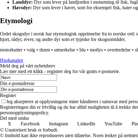
Landdyr:
Dyr som lever på landjorden i motsetning til fisk, fugl
Havsdyr:
Dyr som lever i havet, som for eksempel fisk, haier og
Etymologi
Ordet skogsdyr i norsk har etymologisk opprinnelse fra to norske ord: sk
hjort, rådyr, rever, og andre dyr som er typiske for skogsområder.
motorkutter
•
valg
•
dunst
•
utmerkelse
•
blu
•
motlys
•
overtredelse
•
s
Huskanalen
Meld deg på vårt nyhetsbrev
Lær mer med ett klikk - registrer deg for vår gratis e-postserie.
Din e-postadresse
Register
Jeg aksepterer at opplysningene mine håndteres i samsvar med per
Registreringen din er frivillig og du har alltid muligheten til å trekke 
personopplysningspolicy.
Del med omhu
X
Facebook
Instagram
LinkedIn
YouTube
Pin
© Uautorisert bruk er forbudt.
© Innhold kan ikke reproduseres uten tillatelse. Noen lenker på nettsted