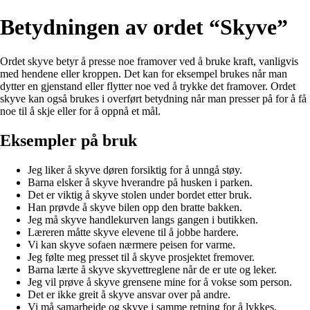
Betydningen av ordet “Skyve”
Ordet skyve betyr å presse noe framover ved å bruke kraft, vanligvis
med hendene eller kroppen. Det kan for eksempel brukes når man
dytter en gjenstand eller flytter noe ved å trykke det framover. Ordet
skyve kan også brukes i overført betydning når man presser på for å få
noe til å skje eller for å oppnå et mål.
Eksempler på bruk
Jeg liker å skyve døren forsiktig for å unngå støy.
Barna elsker å skyve hverandre på husken i parken.
Det er viktig å skyve stolen under bordet etter bruk.
Han prøvde å skyve bilen opp den bratte bakken.
Jeg må skyve handlekurven langs gangen i butikken.
Læreren måtte skyve elevene til å jobbe hardere.
Vi kan skyve sofaen nærmere peisen for varme.
Jeg følte meg presset til å skyve prosjektet fremover.
Barna lærte å skyve skyvettreglene når de er ute og leker.
Jeg vil prøve å skyve grensene mine for å vokse som person.
Det er ikke greit å skyve ansvar over på andre.
Vi må samarbeide og skyve i samme retning for å lykkes.