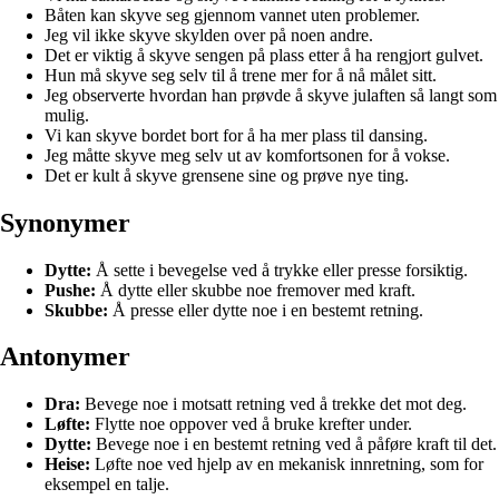
Båten kan skyve seg gjennom vannet uten problemer.
Jeg vil ikke skyve skylden over på noen andre.
Det er viktig å skyve sengen på plass etter å ha rengjort gulvet.
Hun må skyve seg selv til å trene mer for å nå målet sitt.
Jeg observerte hvordan han prøvde å skyve julaften så langt som
mulig.
Vi kan skyve bordet bort for å ha mer plass til dansing.
Jeg måtte skyve meg selv ut av komfortsonen for å vokse.
Det er kult å skyve grensene sine og prøve nye ting.
Synonymer
Dytte:
Å sette i bevegelse ved å trykke eller presse forsiktig.
Pushe:
Å dytte eller skubbe noe fremover med kraft.
Skubbe:
Å presse eller dytte noe i en bestemt retning.
Antonymer
Dra:
Bevege noe i motsatt retning ved å trekke det mot deg.
Løfte:
Flytte noe oppover ved å bruke krefter under.
Dytte:
Bevege noe i en bestemt retning ved å påføre kraft til det.
Heise:
Løfte noe ved hjelp av en mekanisk innretning, som for
eksempel en talje.