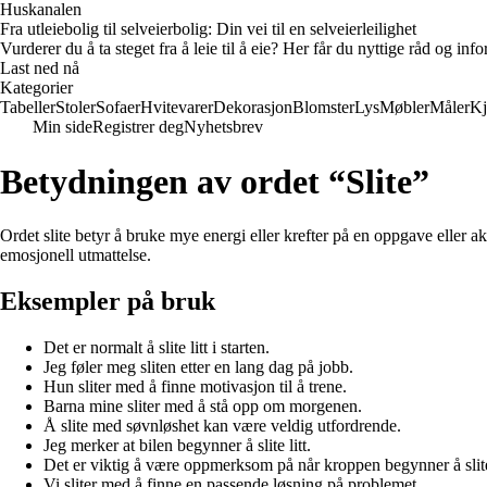
Huskanalen
Fra utleiebolig til selveierbolig: Din vei til en selveierleilighet
Vurderer du å ta steget fra å leie til å eie? Her får du nyttige råd og i
Last ned nå
Kategorier
Tabeller
Stoler
Sofaer
Hvitevarer
Dekorasjon
Blomster
Lys
Møbler
Måler
Kj
Min side
Registrer deg
Nyhetsbrev
Betydningen av ordet “Slite”
Ordet slite betyr å bruke mye energi eller krefter på en oppgave eller akt
emosjonell utmattelse.
Eksempler på bruk
Det er normalt å slite litt i starten.
Jeg føler meg sliten etter en lang dag på jobb.
Hun sliter med å finne motivasjon til å trene.
Barna mine sliter med å stå opp om morgenen.
Å slite med søvnløshet kan være veldig utfordrende.
Jeg merker at bilen begynner å slite litt.
Det er viktig å være oppmerksom på når kroppen begynner å slit
Vi sliter med å finne en passende løsning på problemet.