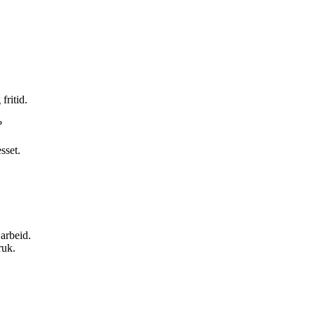
fritid.
?
sset.
 arbeid.
ruk.