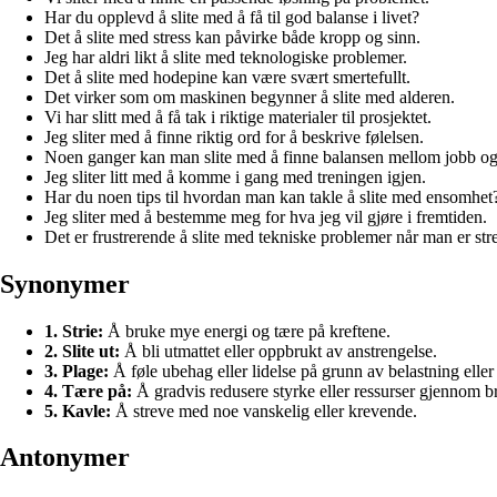
Har du opplevd å slite med å få til god balanse i livet?
Det å slite med stress kan påvirke både kropp og sinn.
Jeg har aldri likt å slite med teknologiske problemer.
Det å slite med hodepine kan være svært smertefullt.
Det virker som om maskinen begynner å slite med alderen.
Vi har slitt med å få tak i riktige materialer til prosjektet.
Jeg sliter med å finne riktig ord for å beskrive følelsen.
Noen ganger kan man slite med å finne balansen mellom jobb og 
Jeg sliter litt med å komme i gang med treningen igjen.
Har du noen tips til hvordan man kan takle å slite med ensomhet
Jeg sliter med å bestemme meg for hva jeg vil gjøre i fremtiden.
Det er frustrerende å slite med tekniske problemer når man er stre
Synonymer
1. Strie:
Å bruke mye energi og tære på kreftene.
2. Slite ut:
Å bli utmattet eller oppbrukt av anstrengelse.
3. Plage:
Å føle ubehag eller lidelse på grunn av belastning eller
4. Tære på:
Å gradvis redusere styrke eller ressurser gjennom b
5. Kavle:
Å streve med noe vanskelig eller krevende.
Antonymer