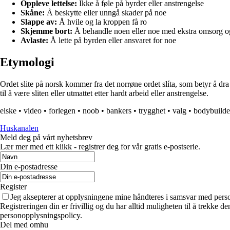
Oppleve lettelse:
Ikke å føle på byrder eller anstrengelse
Skåne:
Å beskytte eller unngå skader på noe
Slappe av:
Å hvile og la kroppen få ro
Skjemme bort:
Å behandle noen eller noe med ekstra omsorg 
Avlaste:
Å lette på byrden eller ansvaret for noe
Etymologi
Ordet slite på norsk kommer fra det norrøne ordet slíta, som betyr å dra e
til å være sliten eller utmattet etter hardt arbeid eller anstrengelse.
elske
•
video
•
forlegen
•
noob
•
bankers
•
trygghet
•
valg
•
bodybuilde
Huskanalen
Meld deg på vårt nyhetsbrev
Lær mer med ett klikk - registrer deg for vår gratis e-postserie.
Din e-postadresse
Register
Jeg aksepterer at opplysningene mine håndteres i samsvar med per
Registreringen din er frivillig og du har alltid muligheten til å trekke 
personopplysningspolicy.
Del med omhu