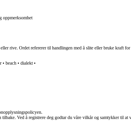
og oppmerksomhet
ller rive. Ordet refererer til handlingen med å slite eller bruke kraft for
r
•
beach
•
dialekt
•
sonopplysningspolicyen.
den tilbake. Ved å registrere deg godtar du våre vilkår og samtykker til 