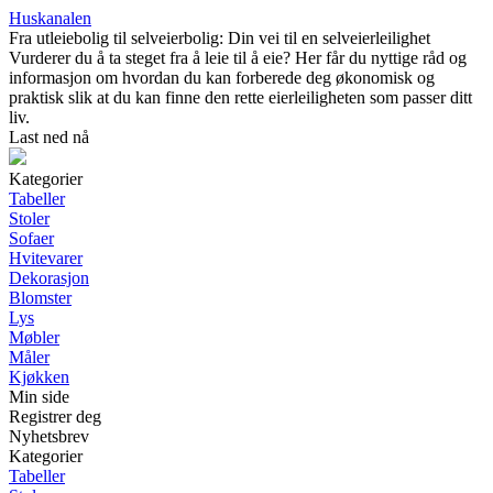
Huskanalen
Fra utleiebolig til selveierbolig: Din vei til en selveierleilighet
Vurderer du å ta steget fra å leie til å eie? Her får du nyttige råd og
informasjon om hvordan du kan forberede deg økonomisk og
praktisk slik at du kan finne den rette eierleiligheten som passer ditt
liv.
Last ned nå
Kategorier
Tabeller
Stoler
Sofaer
Hvitevarer
Dekorasjon
Blomster
Lys
Møbler
Måler
Kjøkken
Min side
Registrer deg
Nyhetsbrev
Kategorier
Tabeller