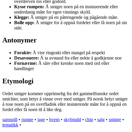
overdreven ros eller godord.
Kysse rumpen:
Å smigre noen på en insinuerende eller
underdanig måte for egen vinnings skyld.
Klegge:
Å smigre på en påtrengende og pågående måte.
Bolle opp:
Å smigre for å oppnå fordeler eller få noen på sin
side.
Antonymer
Forakte:
Å vise ringeakt eller mangel på respekt
Desavouere:
Å ta avstand fra eller nekte å godkjenne noe
Fornærme:
Å såre eller krenke noen med ord eller
handlinger
Etymologi
Ordet smigre kommer opprinnelig fra det gammelfranske ordet
smichier, som betyr å vinne over med smiger. På norsk betyr smigre
å rose noen på en overfladisk eller insisterende måte for å oppnå en
fordel eller få noen til å like deg.
samspill
•
rumpe
•
jage
•
hvem
•
skybrudd
•
chip
•
salg
•
smigre
•
tematikk
•