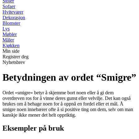
Stoler
Sofaer
Hvitevarer
Dekorasjon
Blomster
Lys
Møbler
Måler
Kjøkken
Min side
Registrer deg
Nyhetsbrev
Betydningen av ordet “Smigre”
Ordet «smigre» betyr å skjemme bort noen eller å gi dem
overdreven ros for å vinne deres gunst eller velvilje. Det kan også
brukes om å behage noen for å oppnå en fordel eller et mål. Å
smigre noen innebærer ofte å si positive ting om dem, selv om man
kanskje ikke mener det helt oppriktig.
Eksempler på bruk