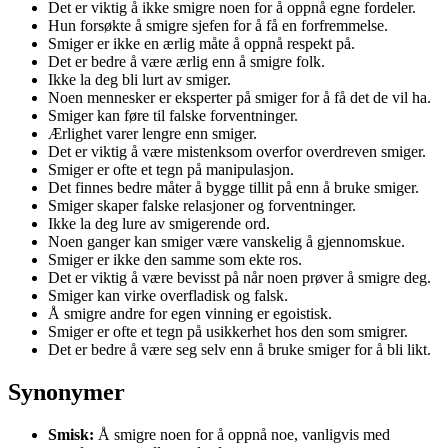
Det er viktig å ikke smigre noen for å oppnå egne fordeler.
Hun forsøkte å smigre sjefen for å få en forfremmelse.
Smiger er ikke en ærlig måte å oppnå respekt på.
Det er bedre å være ærlig enn å smigre folk.
Ikke la deg bli lurt av smiger.
Noen mennesker er eksperter på smiger for å få det de vil ha.
Smiger kan føre til falske forventninger.
Ærlighet varer lengre enn smiger.
Det er viktig å være mistenksom overfor overdreven smiger.
Smiger er ofte et tegn på manipulasjon.
Det finnes bedre måter å bygge tillit på enn å bruke smiger.
Smiger skaper falske relasjoner og forventninger.
Ikke la deg lure av smigerende ord.
Noen ganger kan smiger være vanskelig å gjennomskue.
Smiger er ikke den samme som ekte ros.
Det er viktig å være bevisst på når noen prøver å smigre deg.
Smiger kan virke overfladisk og falsk.
Å smigre andre for egen vinning er egoistisk.
Smiger er ofte et tegn på usikkerhet hos den som smigrer.
Det er bedre å være seg selv enn å bruke smiger for å bli likt.
Synonymer
Smisk:
Å smigre noen for å oppnå noe, vanligvis med