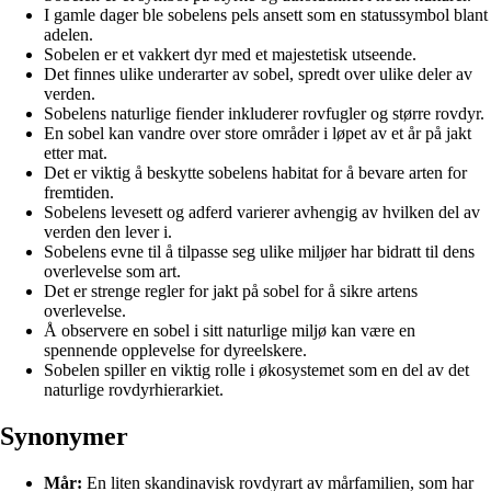
I gamle dager ble sobelens pels ansett som en statussymbol blant
adelen.
Sobelen er et vakkert dyr med et majestetisk utseende.
Det finnes ulike underarter av sobel, spredt over ulike deler av
verden.
Sobelens naturlige fiender inkluderer rovfugler og større rovdyr.
En sobel kan vandre over store områder i løpet av et år på jakt
etter mat.
Det er viktig å beskytte sobelens habitat for å bevare arten for
fremtiden.
Sobelens levesett og adferd varierer avhengig av hvilken del av
verden den lever i.
Sobelens evne til å tilpasse seg ulike miljøer har bidratt til dens
overlevelse som art.
Det er strenge regler for jakt på sobel for å sikre artens
overlevelse.
Å observere en sobel i sitt naturlige miljø kan være en
spennende opplevelse for dyreelskere.
Sobelen spiller en viktig rolle i økosystemet som en del av det
naturlige rovdyrhierarkiet.
Synonymer
Mår:
En liten skandinavisk rovdyrart av mårfamilien, som har