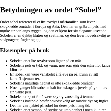
Betydningen av ordet “Sobel”
Ordet sobel refererer til et lite rovdyr i mårfamilien som lever i
skogkledde områder i Europa og Asia. Den har en gråbrun pels med
mørke striper langs ryggen, og den er kjent for sitt elegante utseende.
Sobelen er en dyktig klatrer og svømmer, og den lever hovedsakelig av
smågnagere, fugler og egg.
Eksempler på bruk
Sobelen er et lite rovdyr som ligner på en mår.
Sobelens pels er tykk og varm, noe som gjør den egnet for kalde
klimaer.
En sobel kan være vanskelig å få øye på på grunn av sitt
kamuflasjemønster.
Sobelens naturlige habitat er ofte skogkledde områder.
Noen ganger blir sobelen kalt for «skogens juvel» på grunn av
sin vakre pels.
Sobelen er kjent for å være sky og vanskelig å temme.
Sobelens kosthold består hovedsakelig av mindre dyr og fugler.
Det har vært jaktet på sobel for deres pels i lang tid.
Sobelen er et symbol på styrke og utholdenhet i noen kulturer.