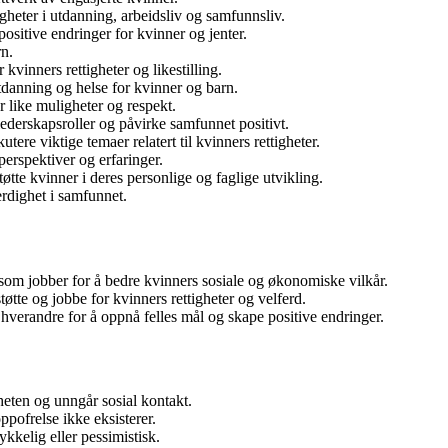
igheter i utdanning, arbeidsliv og samfunnsliv.
ositive endringer for kvinner og jenter.
rn.
kvinners rettigheter og likestilling.
tdanning og helse for kvinner og barn.
r like muligheter og respekt.
 lederskapsroller og påvirke samfunnet positivt.
tere viktige temaer relatert til kvinners rettigheter.
perspektiver og erfaringer.
tte kvinner i deres personlige og faglige utvikling.
erdighet i samfunnet.
m jobber for å bedre kvinners sosiale og økonomiske vilkår.
øtte og jobbe for kvinners rettigheter og velferd.
verandre for å oppnå felles mål og skape positive endringer.
heten og unngår sosial kontakt.
ppofrelse ikke eksisterer.
kkelig eller pessimistisk.