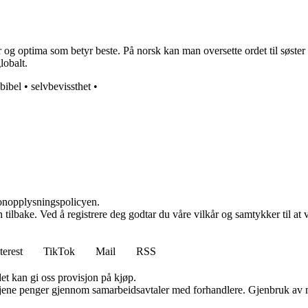
 og optima som betyr beste. På norsk kan man oversette ordet til søster i
lobalt.
bibel
•
selvbevissthet
•
sonopplysningspolicyen.
den tilbake. Ved å registrere deg godtar du våre vilkår og samtykker til 
terest
TikTok
Mail
RSS
et kan gi oss provisjon på kjøp.
n tjene penger gjennom samarbeidsavtaler med forhandlere. Gjenbruk av m