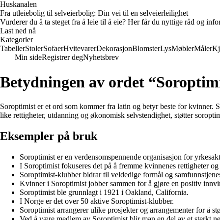
Huskanalen
Fra utleiebolig til selveierbolig: Din vei til en selveierleilighet
Vurderer du å ta steget fra å leie til å eie? Her får du nyttige råd og i
Last ned nå
Kategorier
Tabeller
Stoler
Sofaer
Hvitevarer
Dekorasjon
Blomster
Lys
Møbler
Måler
Kj
Min side
Registrer deg
Nyhetsbrev
Betydningen av ordet “Soroptim
Soroptimist er et ord som kommer fra latin og betyr beste for kvinner. S
like rettigheter, utdanning og økonomisk selvstendighet, støtter soroptim
Eksempler på bruk
Soroptimist er en verdensomspennende organisasjon for yrkesakt
I Soroptimist fokuseres det på å fremme kvinnenes rettigheter og l
Soroptimist-klubber bidrar til veldedige formål og samfunnstjene
Kvinner i Soroptimist jobber sammen for å gjøre en positiv innvir
Soroptimist ble grunnlagt i 1921 i Oakland, California.
I Norge er det over 50 aktive Soroptimist-klubber.
Soroptimist arrangerer ulike prosjekter og arrangementer for å st
Ved å være medlem av Soroptimist blir man en del av et sterkt ne