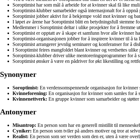
Soroptimist har som mål å arbeide for at kvinner skal få like mul
Soroptimist-klubber samarbeider også internasjonalt for å oppnå p
Soroptimist jobber aktivt for å bekjempe vold mot kvinner og ba
I løpet av årene har Soroptimist blitt en betydningsfull stemme for 
Medlemmer i Soroptimist deltar i ulike prosjekter for å fremme u
Soroptimist er opptatt av å skape et samfunn hvor alle kvinner ha
Soroptimist-organisasjonen jobber for å inspirere kvinner til å ta
Soroptimist arrangerer jevnlig seminarer og konferanser for å disku
I Soroptimist feires mangfoldet blant kvinner og verdsettes ulike 
Soroptimist-klubber driver ulike mentoreringsprogrammer for å stø
Soroptimist ønsker å være en pådriver for økt likestilling og rettf
Synonymer
Soroptimist:
En verdensomspennende organisasjon for kvinner so
Kvinneforening:
En organisasjon for kvinner som samles for å st
Kvinnenettverk:
En gruppe kvinner som samarbeider og støtter h
Antonymer
Misantrop:
En person som har en generell mistillit til menneske
Cyniker:
En person som tviler på andres motiver og tror at selvo
Realist:
En person som ser verden som den er, uten å være overly