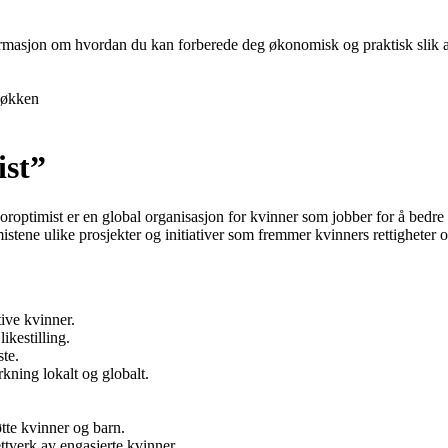
nformasjon om hvordan du kan forberede deg økonomisk og praktisk slik at 
økken
ist”
oroptimist er en global organisasjon for kvinner som jobber for å bedre 
istene ulike prosjekter og initiativer som fremmer kvinners rettigheter o
ive kvinner.
ikestilling.
ste.
kning lokalt og globalt.
øtte kvinner og barn.
ttverk av engasjerte kvinner.