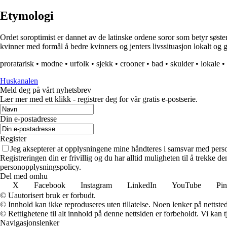
Etymologi
Ordet soroptimist er dannet av de latinske ordene soror som betyr søster
kvinner med formål å bedre kvinners og jenters livssituasjon lokalt og g
proratarisk
•
modne
•
urfolk
•
sjekk
•
crooner
•
bad
•
skulder
•
lokale
•
Huskanalen
Meld deg på vårt nyhetsbrev
Lær mer med ett klikk - registrer deg for vår gratis e-postserie.
Din e-postadresse
Register
Jeg aksepterer at opplysningene mine håndteres i samsvar med per
Registreringen din er frivillig og du har alltid muligheten til å trekke 
personopplysningspolicy.
Del med omhu
X
Facebook
Instagram
LinkedIn
YouTube
Pin
© Uautorisert bruk er forbudt.
© Innhold kan ikke reproduseres uten tillatelse. Noen lenker på nettsted
© Rettighetene til alt innhold på denne nettsiden er forbeholdt. Vi ka
Navigasjonslenker