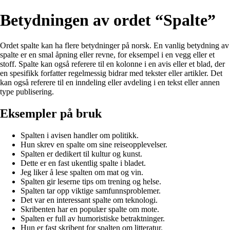
Betydningen av ordet “Spalte”
Ordet spalte kan ha flere betydninger på norsk. En vanlig betydning av
spalte er en smal åpning eller revne, for eksempel i en vegg eller et
stoff. Spalte kan også referere til en kolonne i en avis eller et blad, der
en spesifikk forfatter regelmessig bidrar med tekster eller artikler. Det
kan også referere til en inndeling eller avdeling i en tekst eller annen
type publisering.
Eksempler på bruk
Spalten i avisen handler om politikk.
Hun skrev en spalte om sine reiseopplevelser.
Spalten er dedikert til kultur og kunst.
Dette er en fast ukentlig spalte i bladet.
Jeg liker å lese spalten om mat og vin.
Spalten gir leserne tips om trening og helse.
Spalten tar opp viktige samfunnsproblemer.
Det var en interessant spalte om teknologi.
Skribenten har en populær spalte om mote.
Spalten er full av humoristiske betraktninger.
Hun er fast skribent for spalten om litteratur.