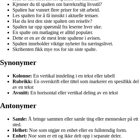
Kjenner du til spalten om bærekraftig livsstil?
Spalten har vunnet flere priser for sitt arbeid.
Les spalten for å få innsikt i aktuelle temaer.
Har du lest den siste spalten om reiseliv?
Spalten tar opp spørsmål fra leserne hver uke.
En spalte om matlaging er alltid populær.
Dette er en av de mest leste spaltene i avisen.
Spalten inneholder viktige nyheter fra næringslivet.
Skribenten fikk mye ros for sin siste spalte.
Synonymer
Kolonne:
En vertikal inndeling i en tekst eller tabell
Rubrikk:
En overskrift eller tittel som markerer en spesifikk del
av en tekst
Avsnitt:
En horisontal eller vertikal deling av en tekst
Antonymer
Samle:
Å bringe sammen eller samle ting eller mennesker på ett
sted.
Helhet:
Noe som utgjør en enhet eller en fullstendig form.
Enhet:
Noe som er ett og ikke delt opp i separate deler.