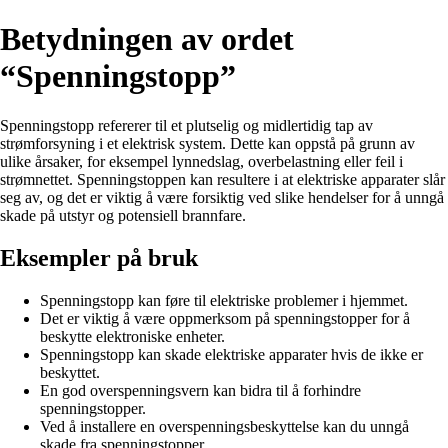
Betydningen av ordet
“Spenningstopp”
Spenningstopp refererer til et plutselig og midlertidig tap av
strømforsyning i et elektrisk system. Dette kan oppstå på grunn av
ulike årsaker, for eksempel lynnedslag, overbelastning eller feil i
strømnettet. Spenningstoppen kan resultere i at elektriske apparater slår
seg av, og det er viktig å være forsiktig ved slike hendelser for å unngå
skade på utstyr og potensiell brannfare.
Eksempler på bruk
Spenningstopp kan føre til elektriske problemer i hjemmet.
Det er viktig å være oppmerksom på spenningstopper for å
beskytte elektroniske enheter.
Spenningstopp kan skade elektriske apparater hvis de ikke er
beskyttet.
En god overspenningsvern kan bidra til å forhindre
spenningstopper.
Ved å installere en overspenningsbeskyttelse kan du unngå
skade fra spenningstopper.