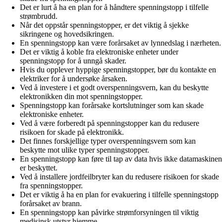
Det er lurt å ha en plan for å håndtere spenningstopp i tilfelle
strømbrudd.
Når det oppstår spenningstopper, er det viktig å sjekke
sikringene og hovedsikringen.
En spenningstopp kan være forårsaket av lynnedslag i nærheten.
Det er viktig å koble fra elektroniske enheter under
spenningstopp for å unngå skader.
Hvis du opplever hyppige spenningstopper, bør du kontakte en
elektriker for å undersøke årsaken.
Ved å investere i et godt overspenningsvern, kan du beskytte
elektronikken din mot spenningstopper.
Spenningstopp kan forårsake kortslutninger som kan skade
elektroniske enheter.
Ved å være forberedt på spenningstopper kan du redusere
risikoen for skade på elektronikk.
Det finnes forskjellige typer overspenningsvern som kan
beskytte mot ulike typer spenningstopper.
En spenningstopp kan føre til tap av data hvis ikke datamaskinen
er beskyttet.
Ved å installere jordfeilbryter kan du redusere risikoen for skade
fra spenningstopper.
Det er viktig å ha en plan for evakuering i tilfelle spenningstopp
forårsaket av brann.
En spenningstopp kan påvirke strømforsyningen til viktig
medisinsk utstyr hjemme.