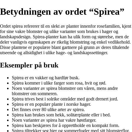
Betydningen av ordet “Spirea”
Ordet spirea refererer til en slekt av planter innenfor rosefamilien, kjent
for sine vakre blomster og ulike varianter som brukes i hager og
landskapsdesign. Spirea-planter kan ha ulik form og størrelse, men de
deler vanligvis egenskapen av rikelig blomstring og enkel vedlikehold.
Disse plantene er populære blant gartnere på grunn av deres tiltalende
utseende og allsidighet i ulike hage- og landskapssettinger.
Eksempler på bruk
Spirea er en vakker og hardfør busk.
Spirea kommer i ulike farger som rosa, hvit og rød.
Noen varianter av spirea blomstrer om våren, mens andre
blomstrer om sommeren.
Spirea trives best i solrike områder med godt drenert jord.
Spirea er en populær plante i norske hager.
Det finnes over 80 ulike arter av spirea.
Spirea kan brukes som hekk, solitærplante eller i bed.
Noen varianter av spirea har vakre høstfarger.
Spirea kan beskjæres for å opprettholde en kompakt form.
Spirea tiltrekker seg bier og sommerfugler med sitt blomsterflor.