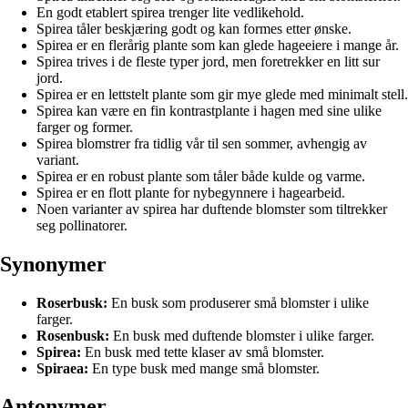
En godt etablert spirea trenger lite vedlikehold.
Spirea tåler beskjæring godt og kan formes etter ønske.
Spirea er en flerårig plante som kan glede hageeiere i mange år.
Spirea trives i de fleste typer jord, men foretrekker en litt sur
jord.
Spirea er en lettstelt plante som gir mye glede med minimalt stell.
Spirea kan være en fin kontrastplante i hagen med sine ulike
farger og former.
Spirea blomstrer fra tidlig vår til sen sommer, avhengig av
variant.
Spirea er en robust plante som tåler både kulde og varme.
Spirea er en flott plante for nybegynnere i hagearbeid.
Noen varianter av spirea har duftende blomster som tiltrekker
seg pollinatorer.
Synonymer
Roserbusk:
En busk som produserer små blomster i ulike
farger.
Rosenbusk:
En busk med duftende blomster i ulike farger.
Spirea:
En busk med tette klaser av små blomster.
Spiraea:
En type busk med mange små blomster.
Antonymer