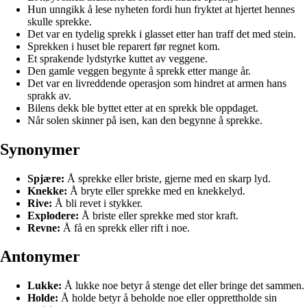
Hun unngikk å lese nyheten fordi hun fryktet at hjertet hennes
skulle sprekke.
Det var en tydelig sprekk i glasset etter han traff det med stein.
Sprekken i huset ble reparert før regnet kom.
Et sprakende lydstyrke kuttet av veggene.
Den gamle veggen begynte å sprekk etter mange år.
Det var en livreddende operasjon som hindret at armen hans
sprakk av.
Bilens dekk ble byttet etter at en sprekk ble oppdaget.
Når solen skinner på isen, kan den begynne å sprekke.
Synonymer
Spjære:
Å sprekke eller briste, gjerne med en skarp lyd.
Knekke:
Å bryte eller sprekke med en knekkelyd.
Rive:
Å bli revet i stykker.
Explodere:
Å briste eller sprekke med stor kraft.
Revne:
Å få en sprekk eller rift i noe.
Antonymer
Lukke:
Å lukke noe betyr å stenge det eller bringe det sammen.
Holde:
Å holde betyr å beholde noe eller opprettholde sin