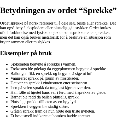
Betydningen av ordet “Sprekke”
Ordet sprekke på norsk refererer til å dele seg, briste eller sprekke. Det
kan også bety å eksplodere eller plutselig gå i stykker. Ordet brukes
ofte i forbindelse med fysiske objekter som sprekker eller sprekker,
men det kan også brukes metaforisk for å beskrive en situasjon som
bryter sammen eller mislykkes.
Eksempler på bruk
Sjokoladen begynte å sprekke i varmen.
Frokosten ble ødelagt da eggeplommen begynte å sprekke.
Ballongen fikk en sprekk og begynte å sige ut luft.
Vannrøret sprakk på grunn av frostskader.
Det var en sprekk i vindusruten etter steinsprut.
Isen på veien sprakk da tung last kjørte over den.
Han følte at hjertet hans var i ferd med å sprekke av glede.
Barnet ble redd da ballen plutselig sprakk.
Plutselig sprakk stillheten av en høy lyd.
Sprekken i veggen ble stadig større.
Gråten sprakk fram da hun hørte den triste nyheten.
Et høyt smell indikerte at bomben hadde sprengt.