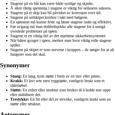
Stagene på en båt kan være både synlige og skjulte.
Å sikre riktig spenning i stagene er viktig for seilasens suksess.
Stagene på et skip kan bli påvirket av korrosjon over tid.
Stagene på seilskipet knirker i takt med bølgene.
En sjømann må kunne feste og løsne stagene raskt og effektivt.
Før avgang må man dobbeltsjekke alle stagene for å unngå
uventede problemer på sjøen.
Stagene er en viktig del av det maritime sikkerhetssystemet.
Når båten gynger i sjøen, merker man hvor viktig rolle stagene
spiller.
Stagene på skipet er som nervene i kroppen – de sørger for at alt
fungerer som det skal.
Synonymer
Stang:
En lang, tynn støtte i form av en stav eller pinne.
Krakk:
Et lavt sete uten ryggstøtte, vanligvis brukt som et
sittemøbel.
Støtte:
En enhet eller struktur som brukes til å holde noe oppe
eller stabilisere det.
Trestykke:
En bit eller del av trevirke, vanligvis brukt som en
støtte eller struktur.
Antonymer