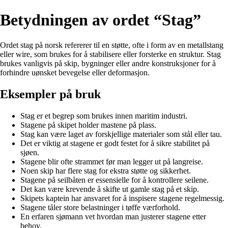
Betydningen av ordet “Stag”
Ordet stag på norsk refererer til en støtte, ofte i form av en metallstang
eller wire, som brukes for å stabilisere eller forsterke en struktur. Stag
brukes vanligvis på skip, bygninger eller andre konstruksjoner for å
forhindre uønsket bevegelse eller deformasjon.
Eksempler på bruk
Stag er et begrep som brukes innen maritim industri.
Stagene på skipet holder mastene på plass.
Stag kan være laget av forskjellige materialer som stål eller tau.
Det er viktig at stagene er godt festet for å sikre stabilitet på
sjøen.
Stagene blir ofte strammet før man legger ut på langreise.
Noen skip har flere stag for ekstra støtte og sikkerhet.
Stagene på seilbåten er essensielle for å kontrollere seilene.
Det kan være krevende å skifte ut gamle stag på et skip.
Skipets kaptein har ansvaret for å inspisere stagene regelmessig.
Stagene tåler store belastninger i tøffe værforhold.
En erfaren sjømann vet hvordan man justerer stagene etter
behov.