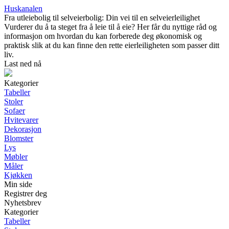
Huskanalen
Fra utleiebolig til selveierbolig: Din vei til en selveierleilighet
Vurderer du å ta steget fra å leie til å eie? Her får du nyttige råd og
informasjon om hvordan du kan forberede deg økonomisk og
praktisk slik at du kan finne den rette eierleiligheten som passer ditt
liv.
Last ned nå
Kategorier
Tabeller
Stoler
Sofaer
Hvitevarer
Dekorasjon
Blomster
Lys
Møbler
Måler
Kjøkken
Min side
Registrer deg
Nyhetsbrev
Kategorier
Tabeller