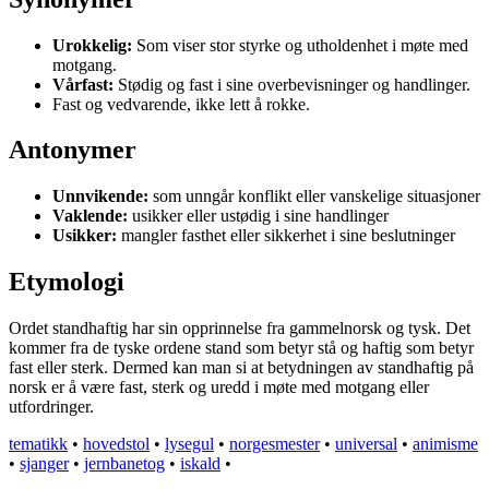
Urokkelig:
Som viser stor styrke og utholdenhet i møte med
motgang.
Vårfast:
Stødig og fast i sine overbevisninger og handlinger.
Fast og vedvarende, ikke lett å rokke.
Antonymer
Unnvikende:
som unngår konflikt eller vanskelige situasjoner
Vaklende:
usikker eller ustødig i sine handlinger
Usikker:
mangler fasthet eller sikkerhet i sine beslutninger
Etymologi
Ordet standhaftig har sin opprinnelse fra gammelnorsk og tysk. Det
kommer fra de tyske ordene stand som betyr stå og haftig som betyr
fast eller sterk. Dermed kan man si at betydningen av standhaftig på
norsk er å være fast, sterk og uredd i møte med motgang eller
utfordringer.
tematikk
•
hovedstol
•
lysegul
•
norgesmester
•
universal
•
animisme
•
sjanger
•
jernbanetog
•
iskald
•