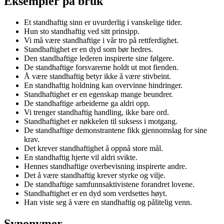
Eksempler på bruk
Et standhaftig sinn er uvurderlig i vanskelige tider.
Hun sto standhaftig ved sitt prinsipp.
Vi må være standhaftige i vår tro på rettferdighet.
Standhaftighet er en dyd som bør hedres.
Den standhaftige lederen inspirerte sine følgere.
De standhaftige forsvarerne holdt ut mot fienden.
Å være standhaftig betyr ikke å være stivbeint.
En standhaftig holdning kan overvinne hindringer.
Standhaftighet er en egenskap mange beundrer.
De standhaftige arbeiderne ga aldri opp.
Vi trenger standhaftig handling, ikke bare ord.
Standhaftighet er nøkkelen til suksess i motgang.
De standhaftige demonstrantene fikk gjennomslag for sine
krav.
Det krever standhaftighet å oppnå store mål.
En standhaftig hjerte vil aldri svikte.
Hennes standhaftige overbevisning inspirerte andre.
Det å være standhaftig krever styrke og vilje.
De standhaftige samfunnsaktivistene forandret lovene.
Standhaftighet er en dyd som verdsettes høyt.
Han viste seg å være en standhaftig og pålitelig venn.
Synonymer