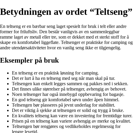
Betydningen av ordet “Teltseng”
En teltseng er en bærbar seng laget spesielt for bruk i telt eller andre
former for friluftsliv. Den består vanligvis av en sammenleggbar
ramme laget av metall eller tre, som er dekket med et sterkt stoff for å
skape en komfortabel liggeflate. Teltsenger er praktiske for camping og
andre utendørsaktiviteter hvor en vanlig seng ikke er tilgjengelig.
Eksempler på bruk
En teltseng er en praktisk løsning for camping.
Det er lurt å ha en teltseng med seg når man skal på tur.
Teltsengen kan enkelt legges sammen og pakkes ned i sekken.
Det finnes ulike størrelser på teltsenger, avhengig av behovet.
Noen teltsenger har også innebygd oppbevaring for bagasje.
En god teltseng gir komfortabel søvn under åpen himmel.
Teltsengen bør plasseres på jevnt underlag for stabilitet.
Det er viktig å sjekke at teltsengen er solid og trygg å bruke.
En kvalitets teltseng kan være en investering for fremtidige turer.
Prisen på en teltseng kan variere avhengig av merke og kvalitet.
Teltsengen bør rengjøres og vedlikeholdes regelmessig for
lengre levetid.