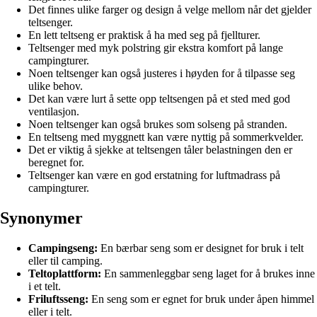
Det finnes ulike farger og design å velge mellom når det gjelder
teltsenger.
En lett teltseng er praktisk å ha med seg på fjellturer.
Teltsenger med myk polstring gir ekstra komfort på lange
campingturer.
Noen teltsenger kan også justeres i høyden for å tilpasse seg
ulike behov.
Det kan være lurt å sette opp teltsengen på et sted med god
ventilasjon.
Noen teltsenger kan også brukes som solseng på stranden.
En teltseng med myggnett kan være nyttig på sommerkvelder.
Det er viktig å sjekke at teltsengen tåler belastningen den er
beregnet for.
Teltsenger kan være en god erstatning for luftmadrass på
campingturer.
Synonymer
Campingseng:
En bærbar seng som er designet for bruk i telt
eller til camping.
Teltoplattform:
En sammenleggbar seng laget for å brukes inne
i et telt.
Friluftsseng:
En seng som er egnet for bruk under åpen himmel
eller i telt.