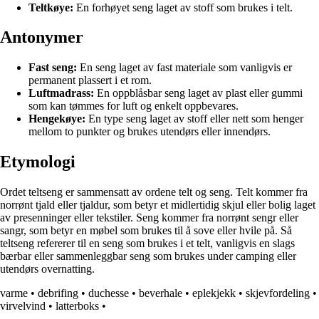
Teltkøye:
En forhøyet seng laget av stoff som brukes i telt.
Antonymer
Fast seng:
En seng laget av fast materiale som vanligvis er
permanent plassert i et rom.
Luftmadrass:
En oppblåsbar seng laget av plast eller gummi
som kan tømmes for luft og enkelt oppbevares.
Hengekøye:
En type seng laget av stoff eller nett som henger
mellom to punkter og brukes utendørs eller innendørs.
Etymologi
Ordet teltseng er sammensatt av ordene telt og seng. Telt kommer fra
norrønt tjald eller tjaldur, som betyr et midlertidig skjul eller bolig laget
av presenninger eller tekstiler. Seng kommer fra norrønt sengr eller
sangr, som betyr en møbel som brukes til å sove eller hvile på. Så
teltseng refererer til en seng som brukes i et telt, vanligvis en slags
bærbar eller sammenleggbar seng som brukes under camping eller
utendørs overnatting.
varme
•
debrifing
•
duchesse
•
beverhale
•
eplekjekk
•
skjevfordeling
•
virvelvind
•
latterboks
•