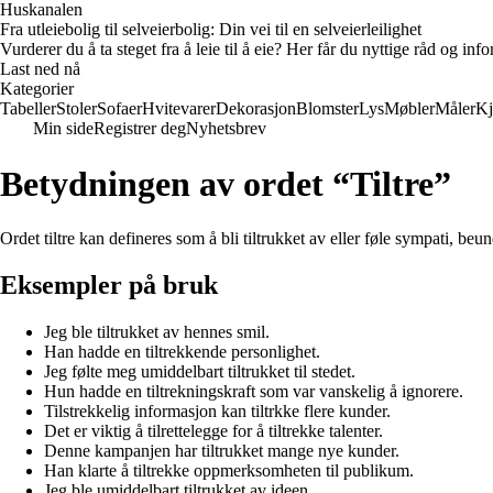
Huskanalen
Fra utleiebolig til selveierbolig: Din vei til en selveierleilighet
Vurderer du å ta steget fra å leie til å eie? Her får du nyttige råd og i
Last ned nå
Kategorier
Tabeller
Stoler
Sofaer
Hvitevarer
Dekorasjon
Blomster
Lys
Møbler
Måler
Kj
Min side
Registrer deg
Nyhetsbrev
Betydningen av ordet “Tiltre”
Ordet tiltre kan defineres som å bli tiltrukket av eller føle sympati, beun
Eksempler på bruk
Jeg ble tiltrukket av hennes smil.
Han hadde en tiltrekkende personlighet.
Jeg følte meg umiddelbart tiltrukket til stedet.
Hun hadde en tiltrekningskraft som var vanskelig å ignorere.
Tilstrekkelig informasjon kan tiltrkke flere kunder.
Det er viktig å tilrettelegge for å tiltrekke talenter.
Denne kampanjen har tiltrukket mange nye kunder.
Han klarte å tiltrekke oppmerksomheten til publikum.
Jeg ble umiddelbart tiltrukket av ideen.