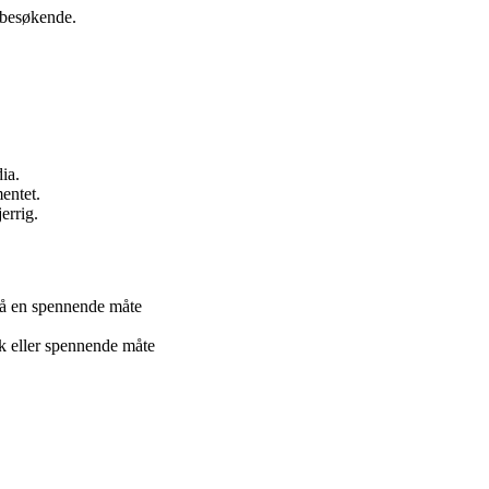
 besøkende.
ia.
mentet.
errig.
på en spennende måte
sk eller spennende måte