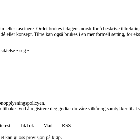
tre eller fascinere. Ordet brukes i dagens norsk for å beskrive tiltrekning
en idé eller konsept. Tiltre kan også brukes i en mer formell setting, for
•
siktelse
•
seg
•
sonopplysningspolicyen.
den tilbake. Ved å registrere deg godtar du våre vilkår og samtykker til 
terest
TikTok
Mail
RSS
et kan gi oss provisjon på kjøp.