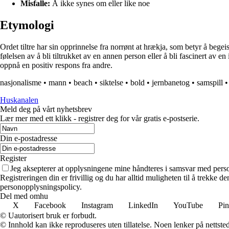
Misfalle:
Å ikke synes om eller like noe
Etymologi
Ordet tiltre har sin opprinnelse fra norrønt at hrækja, som betyr å begeis
følelsen av å bli tiltrukket av en annen person eller å bli fascinert av 
oppnå en positiv respons fra andre.
nasjonalisme
•
mann
•
beach
•
siktelse
•
bold
•
jernbanetog
•
samspill
Huskanalen
Meld deg på vårt nyhetsbrev
Lær mer med ett klikk - registrer deg for vår gratis e-postserie.
Din e-postadresse
Register
Jeg aksepterer at opplysningene mine håndteres i samsvar med per
Registreringen din er frivillig og du har alltid muligheten til å trekke 
personopplysningspolicy.
Del med omhu
X
Facebook
Instagram
LinkedIn
YouTube
Pin
© Uautorisert bruk er forbudt.
© Innhold kan ikke reproduseres uten tillatelse. Noen lenker på nettsted