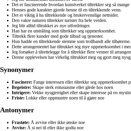
Det er fascinerende hvordan kunstverket tiltrekker seg så mange
Hennes gode karakter gjorde henne til en tiltrekkende venn.
Det er viktig å ha tiltrekkende og brukervennlige nettsider.
Den vakre naturen tiltrekker turister fra hele verden.
Jeg blir alltid tiltrukket av nye utfordringer.
Han har en utstråling som tiltrekker seg oppmerksomhet.
Tiltrekk flere kunder med gode tilbud og tjenester.
Hun hadde en tiltrekkende stemme som trollbandt alle tilhørerne.
Dette arrangementet har tiltrukket seg mye oppmerksomhet i med
Jeg forsøker å tilrettelegge for å tiltrekke flere venner til arrange
Denne opplevelsen har virkelig tiltrukket meg og gjort meg nysgj
Synonymer
Fascinere:
Fange interessen eller tiltrekke seg oppmerksomhet 
Begeistre:
Skape sterk entusiasme eller glede hos noen
Intrigere:
Vekke nysgjerrighet eller skape interesse på en mysti
Friste:
Lokke eller oppmuntre noen til å gjøre noe
Antonymer
Frastøte:
Å avvise eller ikke ønske noe
Avvise:
Å si nei til eller ikke godta noe