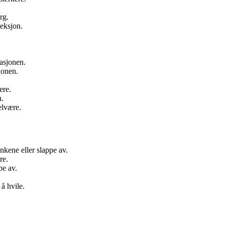
rg.
leksjon.
.
uasjonen.
jonen.
ere.
n.
elvære.
ankene eller slappe av.
re.
pe av.
 å hvile.