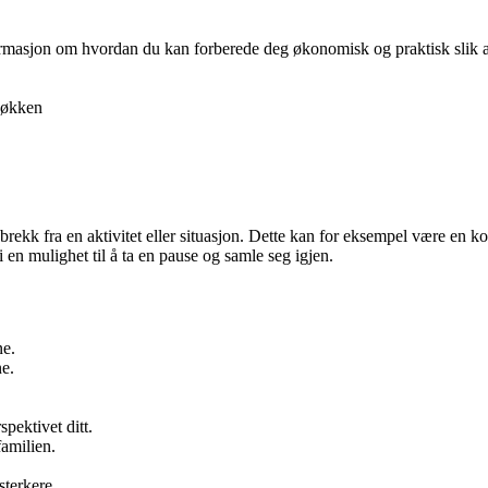
nformasjon om hvordan du kan forberede deg økonomisk og praktisk slik at 
økken
”
rekk fra en aktivitet eller situasjon. Dette kan for eksempel være en kort
 en mulighet til å ta en pause og samle seg igjen.
ne.
ne.
pektivet ditt.
familien.
sterkere.