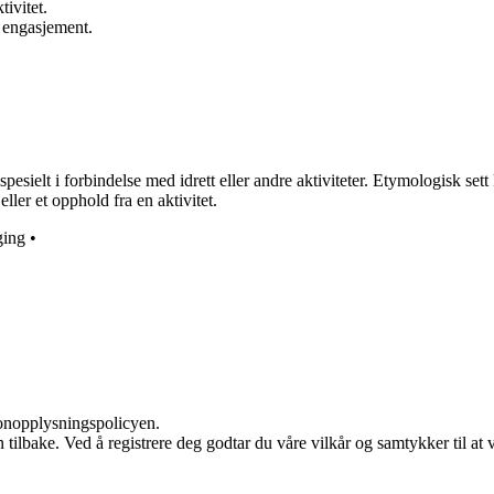
ivitet.
r engasjement.
spesielt i forbindelse med idrett eller andre aktiviteter. Etymologisk sett
ller et opphold fra en aktivitet.
ging
•
sonopplysningspolicyen.
den tilbake. Ved å registrere deg godtar du våre vilkår og samtykker til 