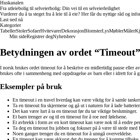
Huskanalen
Fra utleiebolig til selveierbolig: Din vei til en selveierleilighet
Vurderer du å ta steget fra å leie til å eie? Her får du nyttige råd og i
Last ned nå
Kategorier
Tabeller
Stoler
Sofaer
Hvitevarer
Dekorasjon
Blomster
Lys
Møbler
Måler
Kj
Min side
Registrer deg
Nyhetsbrev
Betydningen av ordet “Timeout
I norsk brukes ordet timeout for å beskrive en midlertidig pause eller avb
brukes ofte i sammenheng med oppdragelse av barn eller i idrett for å gi
Eksempler på bruk
En timeout i en travel hverdag kan være viktig for å samle tanke
Ta en timeout fra skjermene og gå ut i naturen for å lade batterie
Det kan være lurt å ta en timeout før du tar viktige beslutninger.
Et barn trenger av og til en timeout for å roe ned følelsene.
Et avbrekk i form av en kort timeout kan være nok til å endre pers
Ta deg en timeout fra jobben og fokuser på å være til stede med 
Noen ganger trenger du en timeout for å unngå overveldelse.
En timeout kan være akkurat det du trenger for å komme tilbake 