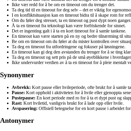
Ikke vær redd for å be om en timeout om du trenger det.
Ta deg tid til en timeout for deg selv – det er viktig for egenomso
I en konfliktsituasjon kan en timeout bidra til å skape rom for ref
Om du føler deg stresset, ta en timeout og pust dypt noen ganger
Å ta en timeout fra teknologi kan være forfriskende for sinnet.
Det er ingenting galt i å ta en kort timeout for å samle tankene.
En timeout kan være starten på en ny og bedre tilnærming til sit
Be om en timeout om du føler at du mister kontrollen over situas
Ta deg en timeout fra utfordringene og fokuser på løsningene.
En timeout kan gi deg den avstanden du trenger for å se ting klar
Ta deg en timeout og sett pris på de små øyeblikkene i hverdage
Ikke undervurder verdien av å ta en timeout for å pleie mentalt v
Synonymer
Avbrekk:
Kort pause eller hvileperiode, ofte brukt for å samle t
Pause:
Kort opphold i aktiviteten for å hvile eller gjenoppta sene
Pustepause:
En kort periode med ro for å ta et dypt pust og slap
Rast:
Kort hviletid, vanligvis brukt for å lade opp eller hvile.
Avspasering:
Offisiell betegnelse for en kort pause i arbeidet for
Antonymer