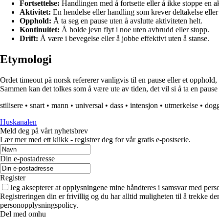
Fortsettelse:
Handlingen med å fortsette eller å ikke stoppe en akt
Aktivitet:
En hendelse eller handling som krever deltakelse elle
Opphold:
Å ta seg en pause uten å avslutte aktiviteten helt.
Kontinuitet:
Å holde jevn flyt i noe uten avbrudd eller stopp.
Drift:
Å være i bevegelse eller å jobbe effektivt uten å stanse.
Etymologi
Ordet timeout på norsk refererer vanligvis til en pause eller et opphold, 
Sammen kan det tolkes som å være ute av tiden, det vil si å ta en pause e
stilisere
•
snart
•
mann
•
universal
•
dass
•
intensjon
•
utmerkelse
•
dog
Huskanalen
Meld deg på vårt nyhetsbrev
Lær mer med ett klikk - registrer deg for vår gratis e-postserie.
Din e-postadresse
Register
Jeg aksepterer at opplysningene mine håndteres i samsvar med per
Registreringen din er frivillig og du har alltid muligheten til å trekke 
personopplysningspolicy.
Del med omhu