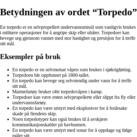
Betydningen av ordet “Torpedo”
En torpedo er en selvpropellert undervannsmissil som vanligvis brukes
i militære operasjoner for å angripe skip eller ubåter. Torpedoer kan
bevege seg gjennom vannet med stor hastighet og presisjon for å treffe
sitt mål.
Eksempler på bruk
En torpedo er en selvmotsat våpen som brukes i sjøkrigføring.
Torpedoen ble oppfunnet på 1800-tallet.
En torpedo kan bevege seg selvstendig under vann for å treffe
sitt mål.
Marinefartøy bruker ofte torpedovåpen i kamp.
Torpedoer kan være enten selvpropellerte eller slippt fra fly eller
undervannsfartøy.
En torpedo kan være utstyrt med eksplosiver for å forårsake
skade på fiendens skip.
Noen torpedotyper kan også brukes til å avskjære
kommunikasjonskabler på havbunnen.
En torpedo kan være utstyrt med sonar for å oppdage og følge
målet sitt.