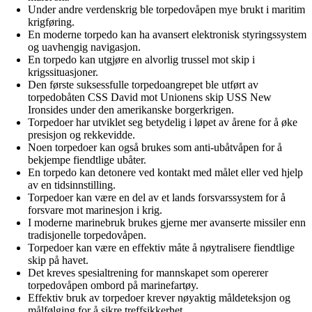
Under andre verdenskrig ble torpedovåpen mye brukt i maritim
krigføring.
En moderne torpedo kan ha avansert elektronisk styringssystem
og uavhengig navigasjon.
En torpedo kan utgjøre en alvorlig trussel mot skip i
krigssituasjoner.
Den første suksessfulle torpedoangrepet ble utført av
torpedobåten CSS David mot Unionens skip USS New
Ironsides under den amerikanske borgerkrigen.
Torpedoer har utviklet seg betydelig i løpet av årene for å øke
presisjon og rekkevidde.
Noen torpedoer kan også brukes som anti-ubåtvåpen for å
bekjempe fiendtlige ubåter.
En torpedo kan detonere ved kontakt med målet eller ved hjelp
av en tidsinnstilling.
Torpedoer kan være en del av et lands forsvarssystem for å
forsvare mot marinesjon i krig.
I moderne marinebruk brukes gjerne mer avanserte missiler enn
tradisjonelle torpedovåpen.
Torpedoer kan være en effektiv måte å nøytralisere fiendtlige
skip på havet.
Det kreves spesialtrening for mannskapet som opererer
torpedovåpen ombord på marinefartøy.
Effektiv bruk av torpedoer krever nøyaktig måldeteksjon og
målfølging for å sikre treffsikkerhet.