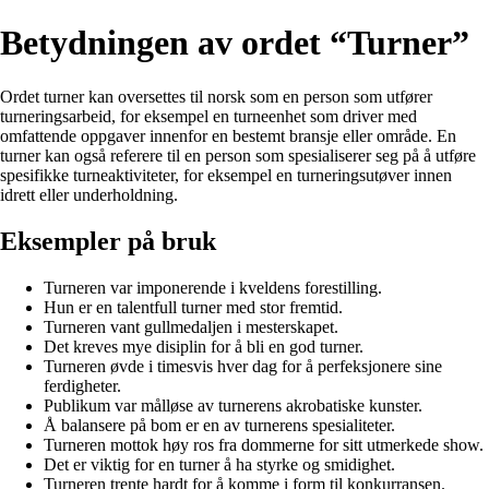
Betydningen av ordet “Turner”
Ordet turner kan oversettes til norsk som en person som utfører
turneringsarbeid, for eksempel en turneenhet som driver med
omfattende oppgaver innenfor en bestemt bransje eller område. En
turner kan også referere til en person som spesialiserer seg på å utføre
spesifikke turneaktiviteter, for eksempel en turneringsutøver innen
idrett eller underholdning.
Eksempler på bruk
Turneren var imponerende i kveldens forestilling.
Hun er en talentfull turner med stor fremtid.
Turneren vant gullmedaljen i mesterskapet.
Det kreves mye disiplin for å bli en god turner.
Turneren øvde i timesvis hver dag for å perfeksjonere sine
ferdigheter.
Publikum var målløse av turnerens akrobatiske kunster.
Å balansere på bom er en av turnerens spesialiteter.
Turneren mottok høy ros fra dommerne for sitt utmerkede show.
Det er viktig for en turner å ha styrke og smidighet.
Turneren trente hardt for å komme i form til konkurransen.