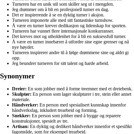
Turneren har en unik stil som skiller seg ut i mengden.
Jeg drømmer om å bli en profesjonell turner en dag.
Det er inspirerende å se en dyktig turner i aksjon.
Turneren imponerte alle med sitt fantastiske turnshow.
Å være en turner krever dedikasjon og lidenskap for sporten.
Turneren har vunnet flere internasjonale konkurranser.
Det kreves mot og utholdenhet for å bli en suksessfull turner.
Å være en turner innebærer å utfordre sine egne grenser og nå
nye høyder.
Turneren inspirerer andre til å følge drømmene sine og aldri gi
opp.
Jeg beundrer turneren for sitt talent og harde arbeid.
Synonymer
Dreier:
En som jobber med å forme treemner med et dreiebenk.
Skulptør:
En person som lager skulpturer i tre, stein eller annet
materiale.
Håndverker:
En person med spesialisert kunnskap innenfor
håndverksfag, inkludert trearbeid og forming.
Snekker:
En person som jobber med å bygge og reparere
konstruksjoner, spesielt av tre.
Artisan:
En dyktig og dedikert håndverker innenfor et spesifikt
fagområde, som for eksempel trearbeid.