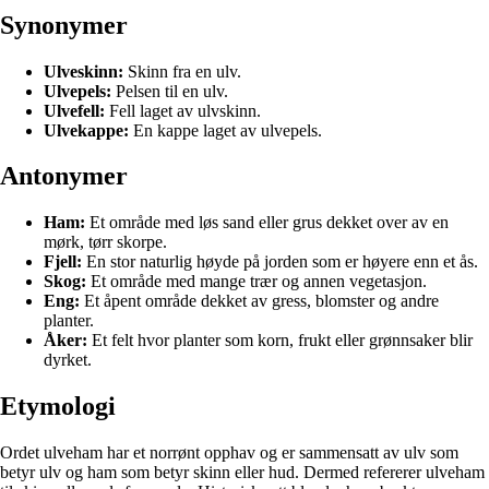
Synonymer
Ulveskinn:
Skinn fra en ulv.
Ulvepels:
Pelsen til en ulv.
Ulvefell:
Fell laget av ulvskinn.
Ulvekappe:
En kappe laget av ulvepels.
Antonymer
Ham:
Et område med løs sand eller grus dekket over av en
mørk, tørr skorpe.
Fjell:
En stor naturlig høyde på jorden som er høyere enn et ås.
Skog:
Et område med mange trær og annen vegetasjon.
Eng:
Et åpent område dekket av gress, blomster og andre
planter.
Åker:
Et felt hvor planter som korn, frukt eller grønnsaker blir
dyrket.
Etymologi
Ordet ulveham har et norrønt opphav og er sammensatt av ulv som
betyr ulv og ham som betyr skinn eller hud. Dermed refererer ulveham