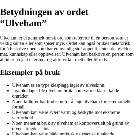
Betydningen av ordet
“Ulveham”
Ulveham er et gammelt norsk ord som refererer til en person som er
veldig sulten eller som spiser mye. Ordet kan også brukes metaforisk
for å beskrive noen som har en uvanlig stor appetitt, enten det gjelder
mat, kunnskap eller opplevelser. Ulveham kan beskrive en person som
alltid er på jakt etter mer og aldri virker mett eller tilfreds.
Eksempler på bruk
Ulveham er en type klesplagg laget av ulveskinn.
I gamle dager ble ulveham brukt som varme klær i kalde
områder.
Noen kulturer har tradisjon for å lage ulveham for seremonielle
formål.
Ulveham kan være svært varm og beskytte mot ekstreme
værforhold.
Noen mener at bruk av ulveham er kontroversielt på grunn av
ulvens truede status.
Ulveham kan være både praktisk og estetisk tiltalende.