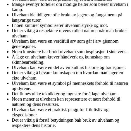
Mange eventyr forteller om modige helter som bærer ulveham i
kamp.
Ulveham ble tidligere ofte brukt av jegere og fangstmenn på
langvarige turer.
I noen kulturer symboliserer ulveham styrke og mot.
Det er viktig å respektere ulvens rolle i naturen når man bruker
ulveham.
Ulveham kan være en verdifull arv som går i arv gjennom
generasjoner.
Noen kunstnere har brukt ulveham som inspirasjon i sine verk.
Å lage en ulveham krever håndverk og kunnskap om
skinnbearbeiding.
Ulveham kan være en del av en kulturs historie og tradisjoner.
Det er viktig å bevare kunnskapen om hvordan man lager en
ekte ulveham.
Ulveham kan være et symbol på menneskets forhold til naturen
og dyrene.
Det finnes ulike teknikker og mønstre for å lage ulveham.
Noen mener at ulveham kan representere et nært forhold til
naturen og dens ressurser.
Ulveham kan være et praktisk plagg for friluftsliv og
ekspedisjoner.
Det er viktig å forstå betydningen bak bruk av ulveham og
respektere dens historie.