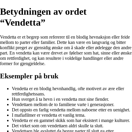
Betydningen av ordet
“Vendetta”
Vendetta er et begrep som refererer til en blodig hevnaksjon eller feide
mellom to parter eller familier. Dette kan være en langvarig og bitter
konflikt preget av gjensidig ønske om å skade eller ødelegge den andre
part. En vendetta kan være drevet av følelser som hat, sinne eller ønske
om rettferdighet, og kan resultere i voldelige handlinger eller andre
former for gjengjeldelse.
Eksempler på bruk
Vendetta er en blodig hevnhandlig, ofte motivert av ære eller
rettferdighetssans.
Hun sverget å ta hevn i en vendetta mot sine fiender.
Vendettaen mellom de to familiene varte i generasjoner.
Det oppsto en farlig vendetta mellom naboene etter en uenighet.
I mafiafilmer er vendetta et vanlig tema.
Vendetta er en gammel skikk som har eksistert i mange kulturer.
Det virket som om vendettaen aldri skulle ta slutt.
Vendettaen ble avsluttet da begge parter til slutt ga etter.