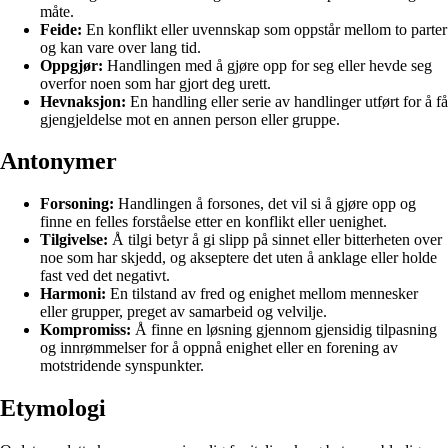
måte.
Feide:
En konflikt eller uvennskap som oppstår mellom to parter
og kan vare over lang tid.
Oppgjør:
Handlingen med å gjøre opp for seg eller hevde seg
overfor noen som har gjort deg urett.
Hevnaksjon:
En handling eller serie av handlinger utført for å få
gjengjeldelse mot en annen person eller gruppe.
Antonymer
Forsoning:
Handlingen å forsones, det vil si å gjøre opp og
finne en felles forståelse etter en konflikt eller uenighet.
Tilgivelse:
Å tilgi betyr å gi slipp på sinnet eller bitterheten over
noe som har skjedd, og akseptere det uten å anklage eller holde
fast ved det negativt.
Harmoni:
En tilstand av fred og enighet mellom mennesker
eller grupper, preget av samarbeid og velvilje.
Kompromiss:
Å finne en løsning gjennom gjensidig tilpasning
og innrømmelser for å oppnå enighet eller en forening av
motstridende synspunkter.
Etymologi