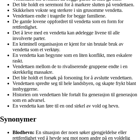
Det ble holdt en seremoni for å markere slutten på vendettaen.
Skikkelsen vokste seg sterkere i sin grusomme vendetta.
Vendettaen endte i tragedie for begge familiene.
De gamle lovene oppfordret til vendetta som en form for
rettferdighet.
Det å leve med en vendetta kan ødelegge livene til alle
involverte parter.
En kriminell organisasjon er kjent for sin brutale bruk av
vendetta som et verktøy.
En vendetta kan begynne som en liten konflikt, men eskalere
raskt.
Vendettaen mellom de to rivaliserende gruppene endte i en
skrekkelig massakre.
Det ble holdt et forsøk på forsoning for å avslutte vendettaen.
Vendettaen spredte seg til hele landsbyen, og skapte frykt blant
innbyggerne.
Historien om vendettaen ble fortalt fra generasjon til generasjon
som en advarsel.
En vendetta kan føre til en ond sirkel av vold og hevn.
Synonymer
Blodhevn:
En situasjon der noen søker gjengjeldelse eller
rettferdighet ved å hevde seg mot noen andre på en voldelig