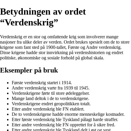
Betydningen av ordet
“Verdenskrig”
Verdenskrig er en stor og omfattende krig som involverer mange
nasjoner fra ulike deler av verden. Ordet brukes spesielt om de to store
krigene som fant sted på 1900-tallet, Første og Andre verdenskrig.
Disse krigene hadde stor innvirkning på verdenshistorien og endret
politiske, økonomiske og sosiale forhold på global skala.
Eksempler på bruk
Første verdenskrig startet i 1914.
Andre verdenskrig varte fra 1939 til 1945.
Verdenskrigene førte til store ødeleggelser.
Mange land deltok i de to verdenskrigene.
Verdenskrigene endret geopolitikken totalt.
Etter andre verdenskrig ble FN etablert.
De to verdenskrigene hadde enorme menneskelige kostnader.
Etter første verdenskrig ble Tyskland pålagt harde straffer.
Etter andre verdenskrig ble FN opprettet for å sikre fred.
Etter andre verdenskrig ble Tyskland delt i øst og vest.