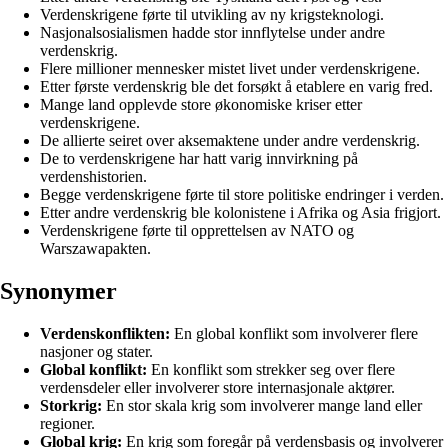
Verdenskrigene førte til utvikling av ny krigsteknologi.
Nasjonalsosialismen hadde stor innflytelse under andre
verdenskrig.
Flere millioner mennesker mistet livet under verdenskrigene.
Etter første verdenskrig ble det forsøkt å etablere en varig fred.
Mange land opplevde store økonomiske kriser etter
verdenskrigene.
De allierte seiret over aksemaktene under andre verdenskrig.
De to verdenskrigene har hatt varig innvirkning på
verdenshistorien.
Begge verdenskrigene førte til store politiske endringer i verden.
Etter andre verdenskrig ble kolonistene i Afrika og Asia frigjort.
Verdenskrigene førte til opprettelsen av NATO og
Warszawapakten.
Synonymer
Verdenskonflikten:
En global konflikt som involverer flere
nasjoner og stater.
Global konflikt:
En konflikt som strekker seg over flere
verdensdeler eller involverer store internasjonale aktører.
Storkrig:
En stor skala krig som involverer mange land eller
regioner.
Global krig:
En krig som foregår på verdensbasis og involverer