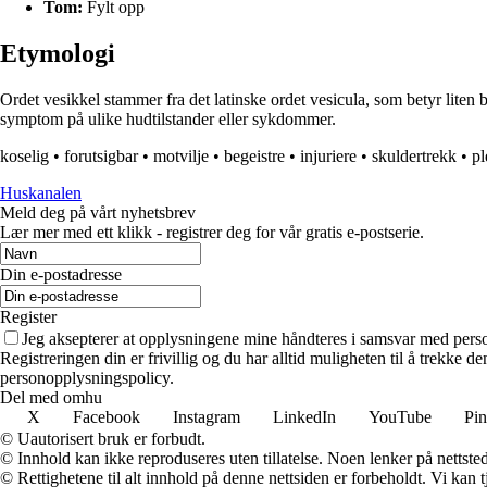
Tom:
Fylt opp
Etymologi
Ordet vesikkel stammer fra det latinske ordet vesicula, som betyr liten
symptom på ulike hudtilstander eller sykdommer.
koselig
•
forutsigbar
•
motvilje
•
begeistre
•
injuriere
•
skuldertrekk
•
pl
Huskanalen
Meld deg på vårt nyhetsbrev
Lær mer med ett klikk - registrer deg for vår gratis e-postserie.
Din e-postadresse
Register
Jeg aksepterer at opplysningene mine håndteres i samsvar med per
Registreringen din er frivillig og du har alltid muligheten til å trekke 
personopplysningspolicy.
Del med omhu
X
Facebook
Instagram
LinkedIn
YouTube
Pin
© Uautorisert bruk er forbudt.
© Innhold kan ikke reproduseres uten tillatelse. Noen lenker på nettsted
© Rettighetene til alt innhold på denne nettsiden er forbeholdt. Vi ka