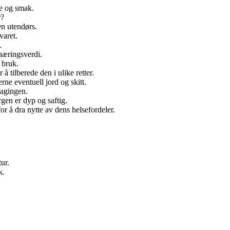
me og smak.
r?
en utendørs.
varet.
.
 næringsverdi.
 bruk.
å tilberede den i ulike retter.
rne eventuell jord og skitt.
lagingen.
gen er dyp og saftig.
r å dra nytte av dens helsefordeler.
ur.
k.