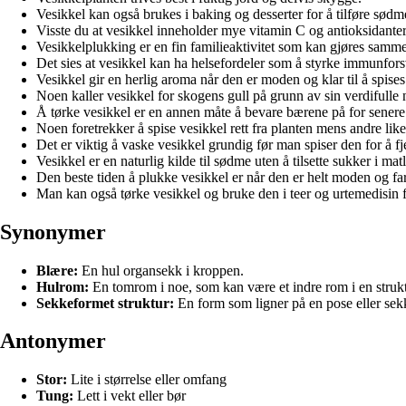
Vesikkel kan også brukes i baking og desserter for å tilføre sød
Visste du at vesikkel inneholder mye vitamin C og antioksidante
Vesikkelplukking er en fin familieaktivitet som kan gjøres samm
Det sies at vesikkel kan ha helsefordeler som å styrke immunfors
Vesikkel gir en herlig aroma når den er moden og klar til å spises
Noen kaller vesikkel for skogens gull på grunn av sin verdifulle
Å tørke vesikkel er en annen måte å bevare bærene på for senere
Noen foretrekker å spise vesikkel rett fra planten mens andre liker 
Det er viktig å vaske vesikkel grundig før man spiser den for å fje
Vesikkel er en naturlig kilde til sødme uten å tilsette sukker i mat
Den beste tiden å plukke vesikkel er når den er helt moden og far
Man kan også tørke vesikkel og bruke den i teer og urtemedisin fo
Synonymer
Blære:
En hul organsekk i kroppen.
Hulrom:
En tomrom i noe, som kan være et indre rom i en strukt
Sekkeformet struktur:
En form som ligner på en pose eller sek
Antonymer
Stor:
Lite i størrelse eller omfang
Tung:
Lett i vekt eller bør