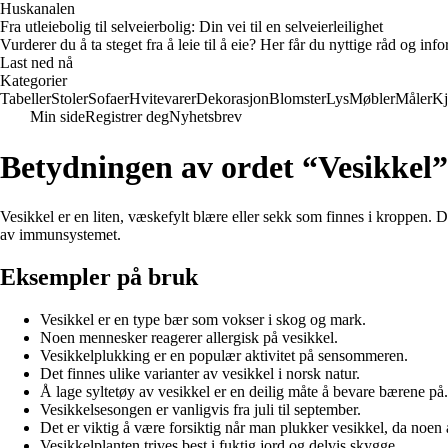
Huskanalen
Fra utleiebolig til selveierbolig: Din vei til en selveierleilighet
Vurderer du å ta steget fra å leie til å eie? Her får du nyttige råd og i
Last ned nå
Kategorier
Tabeller
Stoler
Sofaer
Hvitevarer
Dekorasjon
Blomster
Lys
Møbler
Måler
Kj
Min side
Registrer deg
Nyhetsbrev
Betydningen av ordet “Vesikkel”
Vesikkel er en liten, væskefylt blære eller sekk som finnes i kroppen. D
av immunsystemet.
Eksempler på bruk
Vesikkel er en type bær som vokser i skog og mark.
Noen mennesker reagerer allergisk på vesikkel.
Vesikkelplukking er en populær aktivitet på sensommeren.
Det finnes ulike varianter av vesikkel i norsk natur.
Å lage syltetøy av vesikkel er en deilig måte å bevare bærene på.
Vesikkelsesongen er vanligvis fra juli til september.
Det er viktig å være forsiktig når man plukker vesikkel, da noen a
Vesikkelplanten trives best i fuktig jord og delvis skygge.