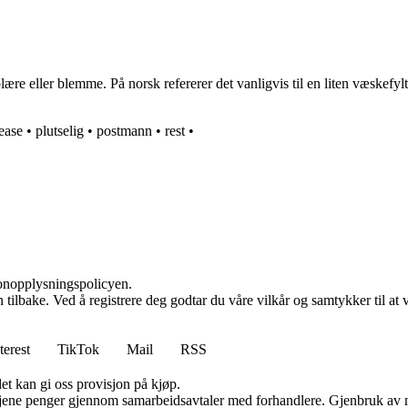
 blære eller blemme. På norsk refererer det vanligvis til en liten væske
ease
•
plutselig
•
postmann
•
rest
•
sonopplysningspolicyen.
den tilbake. Ved å registrere deg godtar du våre vilkår og samtykker til 
terest
TikTok
Mail
RSS
et kan gi oss provisjon på kjøp.
n tjene penger gjennom samarbeidsavtaler med forhandlere. Gjenbruk av m