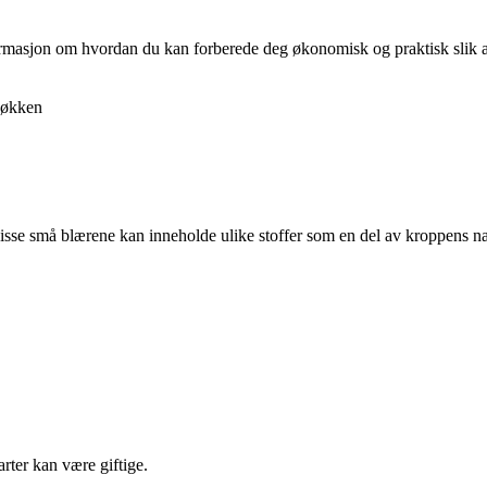
nformasjon om hvordan du kan forberede deg økonomisk og praktisk slik at 
økken
isse små blærene kan inneholde ulike stoffer som en del av kroppens natu
rter kan være giftige.