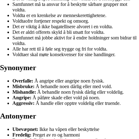
Samfunnet må ta ansvar for å beskytte sårbare grupper mot
voldta.
Voldta er en krenkelse av menneskerettighetene.
Voldtaofre fortjener respekt og omsorg.
Det er viktig å ikke bagatellisere alvoret i en voldta.
Det er aldri offerets skyld å bli utsatt for voldta.
Samfunnet må jobbe aktivt for å endre holdninger som bidrar til
voldta.
Alle har rett til å føle seg trygge og fri for voldta.
Voldtaer skal møte konsekvenser for sine handlinger.
Synonymer
Overfalle:
Å angripe eller angripe noen fysisk.
Misbruke:
Å behandle noen dårlig eller med vold.
Mishandle:
Å behandle noen fysisk dårlig eller voldelig.
Angripe:
Å påføre skade eller vold på noen.
Aggressiv:
Å handle eller opptre voldelig eller truende.
Antonymer
Ubevæpnet:
Ikke ha våpen eller beskyttelse
Fredelig:
Preget av ro og harmoni