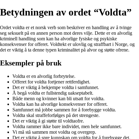
Betydningen av ordet “Voldta”
Ordet voldta er et norsk verb som beskriver en handling av å tvinge
seg seksuelt på en annen person mot deres vilje. Dette er en alvorlig
kriminell handling som kan ha alvorlige fysiske og psykiske
konsekvenser for offeret. Voldtekt er ulovlig og straffbart i Norge, og
det er viktig å ta denne typen kriminalitet på alvor og støtte ofrene.
Eksempler på bruk
Voldta er en alvorlig forbrytelse.
Offeret for voldta fortjener rettferdighet.
Det er viktig å bekjempe voldta i samfunnet.
Å begå voldta er fullstendig uakseptabelt.
Både menn og kvinner kan bli utsatt for voldta.
Voldta kan ha alvorlige konsekvenser for offeret.
Samfunnet må jobbe sammen for å forebygge voldta.
Voldta skal straffeforfølges på det strengeste.
Det er viktig å gi støtte til voldtaofre.
Voldta rammer ikke bare individet, men hele samfunnet.
Vi må stå sammen mot voldta og overgrep.
Det er viktig å spre kunnskap om voldta for å forebygge det.