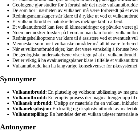
Geologene gjør studier for å forutsi når det neste vulkanutbrudde
De som bor i nærheten av vulkanen må være forberedt på et even
Redningsmannskaper står klare til å rykke ut ved et vulkanutbru
Et vulkanutbrudd er naturkreftenes mektige kraft i arbeid.
Et vulkanutbrudd kan føre til klimaendringer og påvirke været gl
Noen mennesker forsker på hvordan man kan forutsi vulkanutbr
Redningshelikoptrene var klare til å assistere ved et eventuelt v
Mennesker som bor i vulkanske områder må alltid være forberedt
Når et vulkanutbrudd skjer, kan det være vanskelig å forutse hvor
De geologiske undersøkelsene viser tegn på at et vulkanutbrudd 
Det er viktig å ha evakueringsplaner klare i tilfelle et vulkanutbr
Vulkanutbrudd kan ha langvarige konsekvenser for økosystemet
Synonymer
Vulkanutbrudd:
En plutselig og voldsom utblåsning av magma, 
Vulkanutbrudd:
En eruptiv prosess der magma trenger opp til ov
Vulkansk utbrudd:
Utslipp av materiale fra en vulkan, inkluder
Vulkaneksplosjon:
En kraftig og eksplosiv utbrudd av materiale
Vulkanutspilling:
En hendelse der en vulkan utløser materiale s
Antonymer