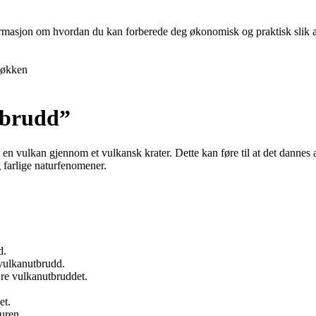
nformasjon om hvordan du kan forberede deg økonomisk og praktisk slik at 
økken
tbrudd”
a en vulkan gjennom et vulkansk krater. Dette kan føre til at det dannes
farlige naturfenomener.
d.
vulkanutbrudd.
ære vulkanutbruddet.
et.
uren.