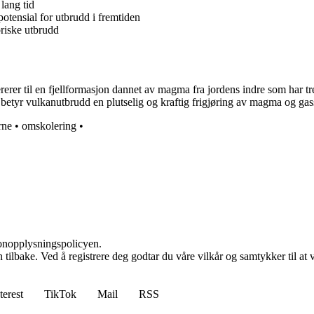
lang tid
potensial for utbrudd i fremtiden
oriske utbrudd
rerer til en fjellformasjon dannet av magma fra jordens indre som har t
t betyr vulkanutbrudd en plutselig og kraftig frigjøring av magma og gas
rne
•
omskolering
•
sonopplysningspolicyen.
den tilbake. Ved å registrere deg godtar du våre vilkår og samtykker til 
terest
TikTok
Mail
RSS