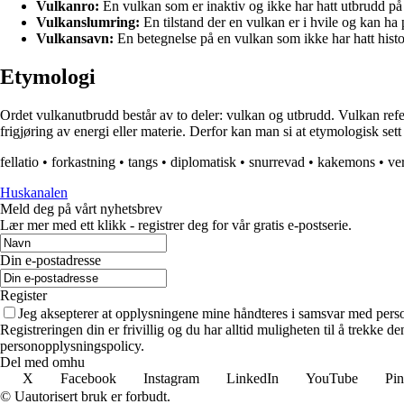
Vulkanro:
En vulkan som er inaktiv og ikke har hatt utbrudd på 
Vulkanslumring:
En tilstand der en vulkan er i hvile og kan ha 
Vulkansavn:
En betegnelse på en vulkan som ikke har hatt hist
Etymologi
Ordet vulkanutbrudd består av to deler: vulkan og utbrudd. Vulkan refe
frigjøring av energi eller materie. Derfor kan man si at etymologisk set
fellatio
•
forkastning
•
tangs
•
diplomatisk
•
snurrevad
•
kakemons
•
ve
Huskanalen
Meld deg på vårt nyhetsbrev
Lær mer med ett klikk - registrer deg for vår gratis e-postserie.
Din e-postadresse
Register
Jeg aksepterer at opplysningene mine håndteres i samsvar med per
Registreringen din er frivillig og du har alltid muligheten til å trekke 
personopplysningspolicy.
Del med omhu
X
Facebook
Instagram
LinkedIn
YouTube
Pin
© Uautorisert bruk er forbudt.