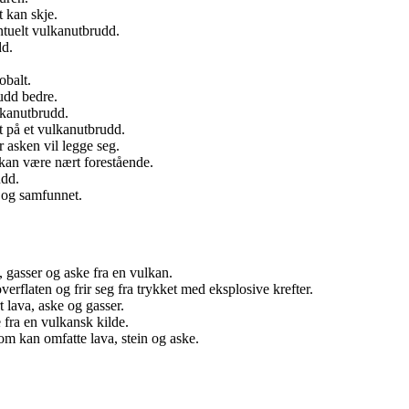
t kan skje.
tuelt vulkanutbrudd.
dd.
obalt.
udd bedre.
ulkanutbrudd.
 på et vulkanutbrudd.
 asken vil legge seg.
kan være nært forestående.
udd.
 og samfunnet.
gasser og aske fra en vulkan.
erflaten og frir seg fra trykket med eksplosive krefter.
t lava, aske og gasser.
 fra en vulkansk kilde.
om kan omfatte lava, stein og aske.