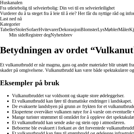
Huskanalen
Fra utleiebolig til selveierbolig: Din vei til en selveierleilighet
Vurderer du å ta steget fra å leie til å eie? Her får du nyttige råd og i
Last ned nå
Kategorier
Tabeller
Stoler
Sofaer
Hvitevarer
Dekorasjon
Blomster
Lys
Møbler
Måler
Kj
Min side
Registrer deg
Nyhetsbrev
Betydningen av ordet “Vulkanu
Et vulkanutbrudd er når magma, gass og andre materialer blir utstøtt fr
skader på omgivelsene. Vulkanutbrudd kan være både spektakulære og 
Eksempler på bruk
Vulkanutbruddet var voldsomt og skapte store ødeleggelser.
Et vulkanutbrudd kan føre til dramatiske endringer i landskapet.
De evakuerte landsbyen på grunn av frykten for et vulkanutbrud
Ekspertene overvåker vulkanen nøye for å varsle om eventuelle 
Mange turister strømmet til området for å oppleve det spektakul
Et vulkanutbrudd kan sende aske og stein opp i atmosfæren.
Beboerne ble evakuert i forkant av det forventede vulkanutbrudd
Et vulkanutbrudd kan føre til strømbrudd og ødelegge infrastrukt