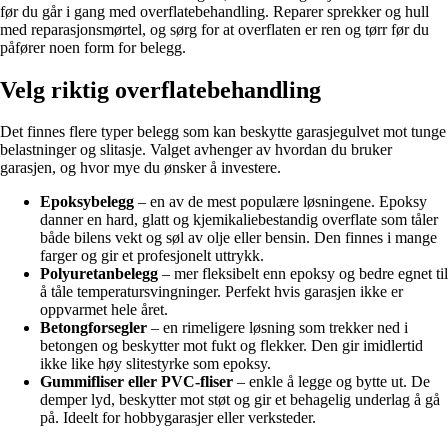
før du går i gang med overflatebehandling. Reparer sprekker og hull
med reparasjonsmørtel, og sørg for at overflaten er ren og tørr før du
påfører noen form for belegg.
Velg riktig overflatebehandling
Det finnes flere typer belegg som kan beskytte garasjegulvet mot tunge
belastninger og slitasje. Valget avhenger av hvordan du bruker
garasjen, og hvor mye du ønsker å investere.
Epoksybelegg
– en av de mest populære løsningene. Epoksy
danner en hard, glatt og kjemikaliebestandig overflate som tåler
både bilens vekt og søl av olje eller bensin. Den finnes i mange
farger og gir et profesjonelt uttrykk.
Polyuretanbelegg
– mer fleksibelt enn epoksy og bedre egnet til
å tåle temperatursvingninger. Perfekt hvis garasjen ikke er
oppvarmet hele året.
Betongforsegler
– en rimeligere løsning som trekker ned i
betongen og beskytter mot fukt og flekker. Den gir imidlertid
ikke like høy slitestyrke som epoksy.
Gummifliser eller PVC-fliser
– enkle å legge og bytte ut. De
demper lyd, beskytter mot støt og gir et behagelig underlag å gå
på. Ideelt for hobbygarasjer eller verksteder.