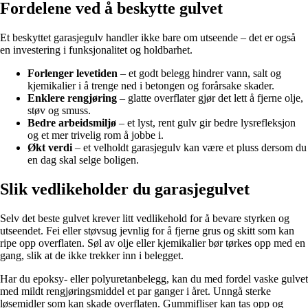
Fordelene ved å beskytte gulvet
Et beskyttet garasjegulv handler ikke bare om utseende – det er også
en investering i funksjonalitet og holdbarhet.
Forlenger levetiden
– et godt belegg hindrer vann, salt og
kjemikalier i å trenge ned i betongen og forårsake skader.
Enklere rengjøring
– glatte overflater gjør det lett å fjerne olje,
støv og smuss.
Bedre arbeidsmiljø
– et lyst, rent gulv gir bedre lysrefleksjon
og et mer trivelig rom å jobbe i.
Økt verdi
– et velholdt garasjegulv kan være et pluss dersom du
en dag skal selge boligen.
Slik vedlikeholder du garasjegulvet
Selv det beste gulvet krever litt vedlikehold for å bevare styrken og
utseendet. Fei eller støvsug jevnlig for å fjerne grus og skitt som kan
ripe opp overflaten. Søl av olje eller kjemikalier bør tørkes opp med en
gang, slik at de ikke trekker inn i belegget.
Har du epoksy- eller polyuretanbelegg, kan du med fordel vaske gulvet
med mildt rengjøringsmiddel et par ganger i året. Unngå sterke
løsemidler som kan skade overflaten. Gummifliser kan tas opp og