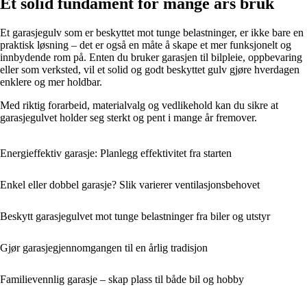
Et solid fundament for mange års bruk
Et garasjegulv som er beskyttet mot tunge belastninger, er ikke bare en
praktisk løsning – det er også en måte å skape et mer funksjonelt og
innbydende rom på. Enten du bruker garasjen til bilpleie, oppbevaring
eller som verksted, vil et solid og godt beskyttet gulv gjøre hverdagen
enklere og mer holdbar.
Med riktig forarbeid, materialvalg og vedlikehold kan du sikre at
garasjegulvet holder seg sterkt og pent i mange år fremover.
Energieffektiv garasje: Planlegg effektivitet fra starten
Enkel eller dobbel garasje? Slik varierer ventilasjonsbehovet
Beskytt garasjegulvet mot tunge belastninger fra biler og utstyr
Gjør garasjegjennomgangen til en årlig tradisjon
Familievennlig garasje – skap plass til både bil og hobby