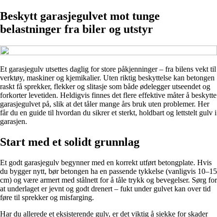
Beskytt garasjegulvet mot tunge
belastninger fra biler og utstyr
Et garasjegulv utsettes daglig for store påkjenninger – fra bilens vekt til
verktøy, maskiner og kjemikalier. Uten riktig beskyttelse kan betongen
raskt få sprekker, flekker og slitasje som både ødelegger utseendet og
forkorter levetiden. Heldigvis finnes det flere effektive måter å beskytte
garasjegulvet på, slik at det tåler mange års bruk uten problemer. Her
får du en guide til hvordan du sikrer et sterkt, holdbart og lettstelt gulv i
garasjen.
Start med et solidt grunnlag
Et godt garasjegulv begynner med en korrekt utført betongplate. Hvis
du bygger nytt, bør betongen ha en passende tykkelse (vanligvis 10–15
cm) og være armert med stålnett for å tåle trykk og bevegelser. Sørg for
at underlaget er jevnt og godt drenert – fukt under gulvet kan over tid
føre til sprekker og misfarging.
Har du allerede et eksisterende gulv, er det viktig å sjekke for skader