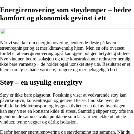
Energirenovering som støydemper – bedre
komfort og økonomisk gevinst i ett
Når vi snakker om energirenovering, tenker de fleste på lavere
strømregninger og et mer klimavennlig hjem. Men en ofte oversett
fordel er at energirenovering også kan gjøre boligen betydelig stillere.
Nye vinduer, bedre isolasjon og tette konstruksjoner reduserer nemlig
ikke bare varmetap – de holder også uønsket støy ute. Resultatet er et
hjem som føles både varmere, roligere og mer behagelig å bo i.
Støy – en usynlig energityv
Støy er ikke bare plagsomt. Forskning viser at vedvarende støy kan
påvirke søvn, konsentrasjon og generell helse. I norske byer, der
trafikk, kollektivtransport og byggeaktivitet er en del av hverdagen,
kan støy være en konstant kilde til stress. Samtidig slipper støy ofte inn
gjennom de samme svake punktene som lar varmen lekke ut: utette
vinduer, tynne vegger og dårlig isolasjon.
Derfor henger energirenovering og støydemping tett sammen. Når du