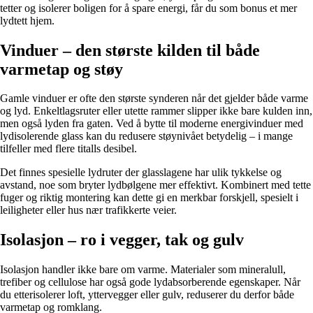
tetter og isolerer boligen for å spare energi, får du som bonus et mer
lydtett hjem.
Vinduer – den største kilden til både
varmetap og støy
Gamle vinduer er ofte den største synderen når det gjelder både varme
og lyd. Enkeltlagsruter eller utette rammer slipper ikke bare kulden inn,
men også lyden fra gaten. Ved å bytte til moderne energivinduer med
lydisolerende glass kan du redusere støynivået betydelig – i mange
tilfeller med flere titalls desibel.
Det finnes spesielle lydruter der glasslagene har ulik tykkelse og
avstand, noe som bryter lydbølgene mer effektivt. Kombinert med tette
fuger og riktig montering kan dette gi en merkbar forskjell, spesielt i
leiligheter eller hus nær trafikkerte veier.
Isolasjon – ro i vegger, tak og gulv
Isolasjon handler ikke bare om varme. Materialer som mineralull,
trefiber og cellulose har også gode lydabsorberende egenskaper. Når
du etterisolerer loft, yttervegger eller gulv, reduserer du derfor både
varmetap og romklang.