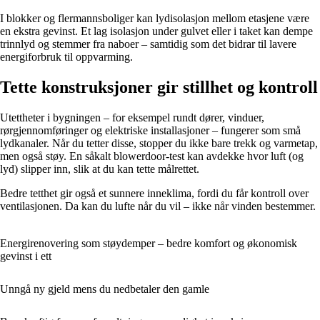
I blokker og flermannsboliger kan lydisolasjon mellom etasjene være
en ekstra gevinst. Et lag isolasjon under gulvet eller i taket kan dempe
trinnlyd og stemmer fra naboer – samtidig som det bidrar til lavere
energiforbruk til oppvarming.
Tette konstruksjoner gir stillhet og kontroll
Utettheter i bygningen – for eksempel rundt dører, vinduer,
rørgjennomføringer og elektriske installasjoner – fungerer som små
lydkanaler. Når du tetter disse, stopper du ikke bare trekk og varmetap,
men også støy. En såkalt blowerdoor-test kan avdekke hvor luft (og
lyd) slipper inn, slik at du kan tette målrettet.
Bedre tetthet gir også et sunnere inneklima, fordi du får kontroll over
ventilasjonen. Da kan du lufte når du vil – ikke når vinden bestemmer.
Energirenovering som støydemper – bedre komfort og økonomisk
gevinst i ett
Unngå ny gjeld mens du nedbetaler den gamle