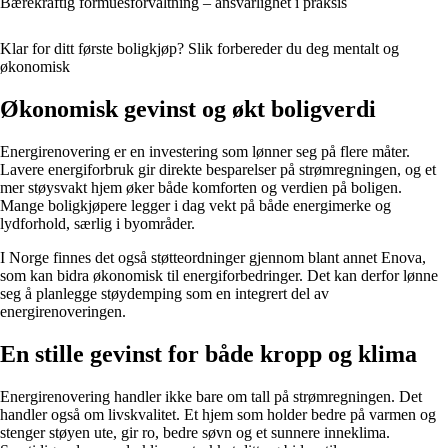
Bærekraftig formuesforvaltning – ansvarlighet i praksis
Klar for ditt første boligkjøp? Slik forbereder du deg mentalt og
økonomisk
Økonomisk gevinst og økt boligverdi
Energirenovering er en investering som lønner seg på flere måter.
Lavere energiforbruk gir direkte besparelser på strømregningen, og et
mer støysvakt hjem øker både komforten og verdien på boligen.
Mange boligkjøpere legger i dag vekt på både energimerke og
lydforhold, særlig i byområder.
I Norge finnes det også støtteordninger gjennom blant annet Enova,
som kan bidra økonomisk til energiforbedringer. Det kan derfor lønne
seg å planlegge støydemping som en integrert del av
energirenoveringen.
En stille gevinst for både kropp og klima
Energirenovering handler ikke bare om tall på strømregningen. Det
handler også om livskvalitet. Et hjem som holder bedre på varmen og
stenger støyen ute, gir ro, bedre søvn og et sunnere inneklima.