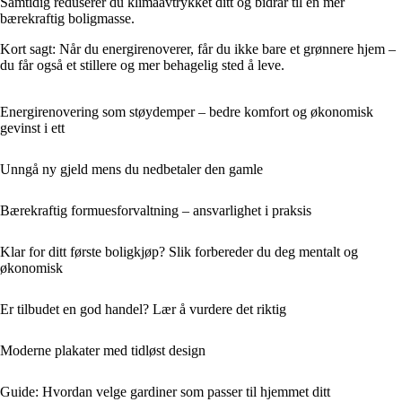
Samtidig reduserer du klimaavtrykket ditt og bidrar til en mer
bærekraftig boligmasse.
Kort sagt: Når du energirenoverer, får du ikke bare et grønnere hjem –
du får også et stillere og mer behagelig sted å leve.
Energirenovering som støydemper – bedre komfort og økonomisk
gevinst i ett
Unngå ny gjeld mens du nedbetaler den gamle
Bærekraftig formuesforvaltning – ansvarlighet i praksis
Klar for ditt første boligkjøp? Slik forbereder du deg mentalt og
økonomisk
Er tilbudet en god handel? Lær å vurdere det riktig
Moderne plakater med tidløst design
Guide: Hvordan velge gardiner som passer til hjemmet ditt