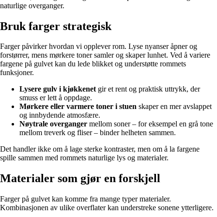
naturlige overganger.
Bruk farger strategisk
Farger påvirker hvordan vi opplever rom. Lyse nyanser åpner og
forstørrer, mens mørkere toner samler og skaper lunhet. Ved å variere
fargene på gulvet kan du lede blikket og understøtte rommets
funksjoner.
Lysere gulv i kjøkkenet
gir et rent og praktisk uttrykk, der
smuss er lett å oppdage.
Mørkere eller varmere toner i stuen
skaper en mer avslappet
og innbydende atmosfære.
Nøytrale overganger
mellom soner – for eksempel en grå tone
mellom treverk og fliser – binder helheten sammen.
Det handler ikke om å lage sterke kontraster, men om å la fargene
spille sammen med rommets naturlige lys og materialer.
Materialer som gjør en forskjell
Farger på gulvet kan komme fra mange typer materialer.
Kombinasjonen av ulike overflater kan understreke sonene ytterligere.