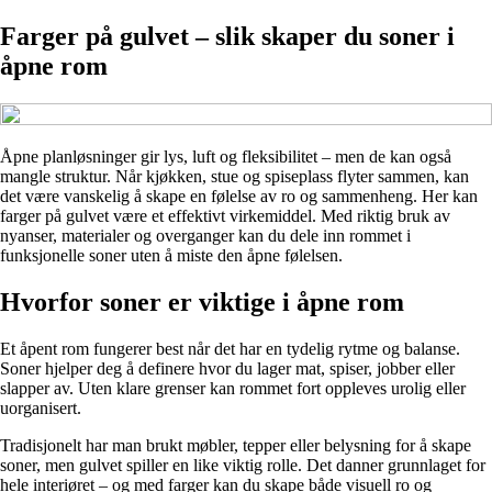
Farger på gulvet – slik skaper du soner i
åpne rom
Åpne planløsninger gir lys, luft og fleksibilitet – men de kan også
mangle struktur. Når kjøkken, stue og spiseplass flyter sammen, kan
det være vanskelig å skape en følelse av ro og sammenheng. Her kan
farger på gulvet være et effektivt virkemiddel. Med riktig bruk av
nyanser, materialer og overganger kan du dele inn rommet i
funksjonelle soner uten å miste den åpne følelsen.
Hvorfor soner er viktige i åpne rom
Et åpent rom fungerer best når det har en tydelig rytme og balanse.
Soner hjelper deg å definere hvor du lager mat, spiser, jobber eller
slapper av. Uten klare grenser kan rommet fort oppleves urolig eller
uorganisert.
Tradisjonelt har man brukt møbler, tepper eller belysning for å skape
soner, men gulvet spiller en like viktig rolle. Det danner grunnlaget for
hele interiøret – og med farger kan du skape både visuell ro og