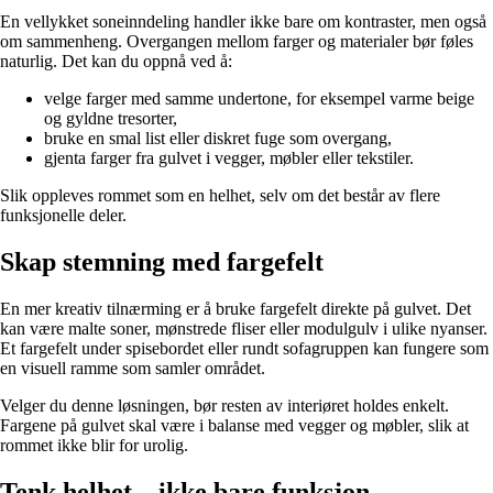
En vellykket soneinndeling handler ikke bare om kontraster, men også
om sammenheng. Overgangen mellom farger og materialer bør føles
naturlig. Det kan du oppnå ved å:
velge farger med samme undertone, for eksempel varme beige
og gyldne tresorter,
bruke en smal list eller diskret fuge som overgang,
gjenta farger fra gulvet i vegger, møbler eller tekstiler.
Slik oppleves rommet som en helhet, selv om det består av flere
funksjonelle deler.
Skap stemning med fargefelt
En mer kreativ tilnærming er å bruke fargefelt direkte på gulvet. Det
kan være malte soner, mønstrede fliser eller modulgulv i ulike nyanser.
Et fargefelt under spisebordet eller rundt sofagruppen kan fungere som
en visuell ramme som samler området.
Velger du denne løsningen, bør resten av interiøret holdes enkelt.
Fargene på gulvet skal være i balanse med vegger og møbler, slik at
rommet ikke blir for urolig.
Tenk helhet – ikke bare funksjon