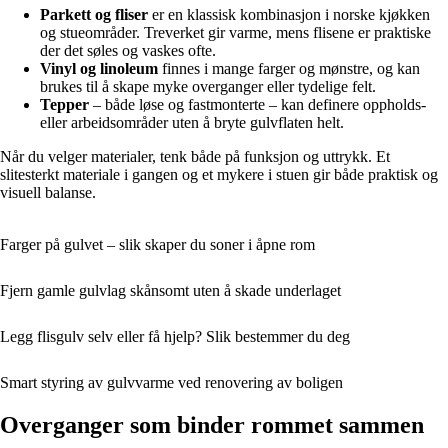
Parkett og fliser
er en klassisk kombinasjon i norske kjøkken
og stueområder. Treverket gir varme, mens flisene er praktiske
der det søles og vaskes ofte.
Vinyl og linoleum
finnes i mange farger og mønstre, og kan
brukes til å skape myke overganger eller tydelige felt.
Tepper
– både løse og fastmonterte – kan definere oppholds-
eller arbeidsområder uten å bryte gulvflaten helt.
Når du velger materialer, tenk både på funksjon og uttrykk. Et
slitesterkt materiale i gangen og et mykere i stuen gir både praktisk og
visuell balanse.
Farger på gulvet – slik skaper du soner i åpne rom
Fjern gamle gulvlag skånsomt uten å skade underlaget
Legg flisgulv selv eller få hjelp? Slik bestemmer du deg
Smart styring av gulvvarme ved renovering av boligen
Overganger som binder rommet sammen