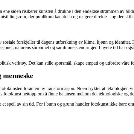
n ene siden risikerer kunsten å drukne i den endeløse strømmen av bilde
stillingsrom, der publikum kan delta og reagere direkte – og der skille
 av sosiale forskjeller til dagens utforskning av klima, kjønn og identi
sjoner, naturens sårbarhet og samfunnets endringer. I nyere tid har ogs
politisk verktøy. Det kan stille spørsmål, skape empati og utfordre våre 
og menneske
r fotokunsten foran en ny transformasjon. Noen frykter at teknologien v
dens fotokunst nettopp om å finne balansen mellom det teknologiske og d
ære et speil av sin tid. For i bunn og grunn handler fotokunst ikke bare