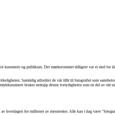
e for kunstnere og publikum. Der mørkerommet tidligere var et sted for 
 virkeligheten. Samtidig utfordrer de vår tillit til fotografiet som sannh
idskunstnere bruker nettopp denne tvetydigheten som en del av sitt uttr
l av hverdagen for millioner av mennesker. Alle kan i dag være “fotograf