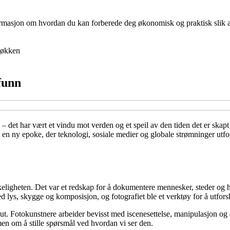
nformasjon om hvordan du kan forberede deg økonomisk og praktisk slik at 
økken
mfunn
det har vært et vindu mot verden og et speil av den tiden det er skapt i. 
 i en ny epoke, der teknologi, sosiale medier og globale strømninger utfor
rkeligheten. Det var et redskap for å dokumentere mennesker, steder og 
lys, skygge og komposisjon, og fotografiet ble et verktøy for å utforsk
. Fotokunstnere arbeider bevisst med iscenesettelse, manipulasjon og di
men om å stille spørsmål ved hvordan vi ser den.