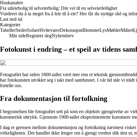
Huskanalen
Fra utleiebolig til selveierbolig: Din vei til en selveierleilighet
Vurderer du å ta steget fra å leie til å eie? Her får du nyttige råd og i
Last ned nå
Kategorier
Tabeller
Stoler
Sofaer
Hvitevarer
Dekorasjon
Blomster
Lys
Møbler
Måler
Kj
Min side
Registrer deg
Nyhetsbrev
Fotokunst i endring – et speil av tidens sa
Fotografiet har siden 1800-tallet vært mer enn et teknisk gjennombrudd – 
har fotokunsten utviklet seg i takt med samfunnet. I vår tid står vi midt
fortelle oss.
Fra dokumentasjon til fortolkning
I begynnelsen ble fotografiet sett på som en objektiv gjengivelse av vi
kunstnerisk uttrykk. Gjennom 1900-tallet eksperimenterte kunstnere med 
I dag er grensen mellom dokumentasjon og fortolkning nærmest visket ut
virkeligheten. Det handler ikke lenger om å gjengi verden slik den er, 