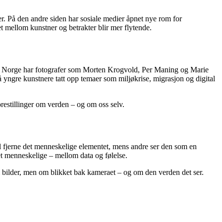
r. På den andre siden har sosiale medier åpnet nye rom for
t mellom kunstner og betrakter blir mer flytende.
tet. I Norge har fotografer som Morten Krogvold, Per Maning og Marie
å yngre kunstnere tatt opp temaer som miljøkrise, migrasjon og digital
forestillinger om verden – og om oss selv.
il fjerne det menneskelige elementet, mens andre ser den som en
et menneskelige – mellom data og følelse.
 om bilder, men om blikket bak kameraet – og om den verden det ser.