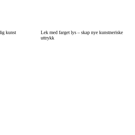
lig kunst
Lek med farget lys – skap nye kunstneriske
uttrykk