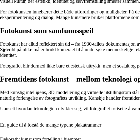
visuell kultur, der estetikk, identitet og selvfremstilling smelter sammen.
For fotokunsten innebærer dette både utfordringer og muligheter. På de
eksperimentering og dialog. Mange kunstnere bruker plattformene som ut
Fotokunst som samfunnsspeil
Fotokunst har alltid reflektert sin tid – fra 1930-tallets dokumentasjon
Sjøvold på ulike måter brukt kameraet til å undersøke menneskelige rela
identitet.
Fotografiet blir dermed ikke bare et estetisk uttrykk, men et sosialt og 
Fremtidens fotokunst – mellom teknologi 
Med kunstig intelligens, 3D-modellering og virtuelle utstillingsrom stå
naturlig forlengelse av fotografiets utvikling. Kanskje handler fremti
Uansett hvordan teknologien utvikler seg, vil fotografiet fortsette å v
En guide til å forstå de mange typene plakatrammer
Dekorativ kunst som fortelling i hjemmet