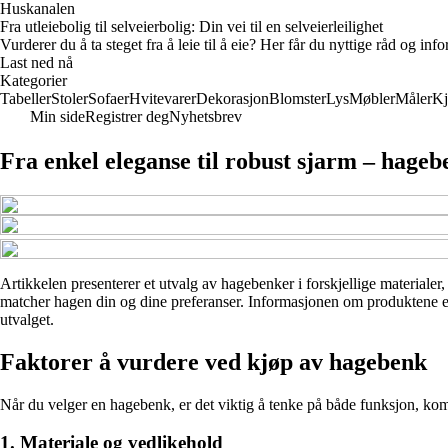
Huskanalen
Fra utleiebolig til selveierbolig: Din vei til en selveierleilighet
Vurderer du å ta steget fra å leie til å eie? Her får du nyttige råd og i
Last ned nå
Kategorier
Tabeller
Stoler
Sofaer
Hvitevarer
Dekorasjon
Blomster
Lys
Møbler
Måler
Kj
Min side
Registrer deg
Nyhetsbrev
Fra enkel eleganse til robust sjarm – hageb
Artikkelen presenterer et utvalg av hagebenker i forskjellige materialer
matcher hagen din og dine preferanser. Informasjonen om produktene er b
utvalget.
Faktorer å vurdere ved kjøp av hagebenk
Når du velger en hagebenk, er det viktig å tenke på både funksjon, komfor
1. Materiale og vedlikehold