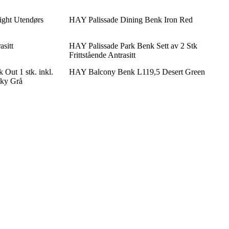
ght Utendørs
HAY Palissade Dining Benk Iron Red
sitt
HAY Palissade Park Benk Sett av 2 Stk
Frittstående Antrasitt
Out 1 stk. inkl.
HAY Balcony Benk L119,5 Desert Green
Sky Grå