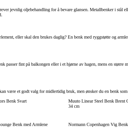
 krever jevnlig oljebehandling for å bevare glansen. Metallbenker i stål
d.
element, eller skal den brukes daglig? En benk med ryggstøtte og armle
nk passer fint på balkongen eller i et hjørne av hagen, mens en større
an være et godt valg for midlertidig bruk, men ønsker du en benk som va
rs Benk Svart
Muuto Linear Steel Benk Brent 
34 cm
ounge Benk med Armlene
Normann Copenhagen Vig Benk