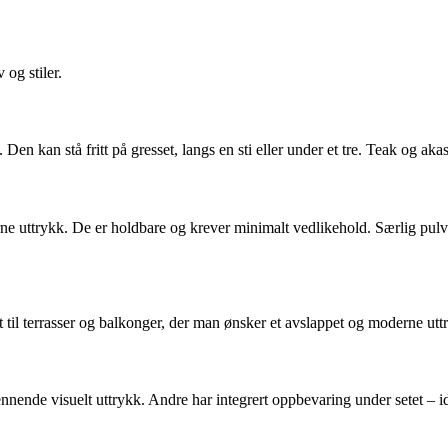
og stiler.
 Den kan stå fritt på gresset, langs en sti eller under et tre. Teak og ak
rne uttrykk. De er holdbare og krever minimalt vedlikehold. Særlig pulv
t til terrasser og balkonger, der man ønsker et avslappet og moderne ut
ende visuelt uttrykk. Andre har integrert oppbevaring under setet – idee