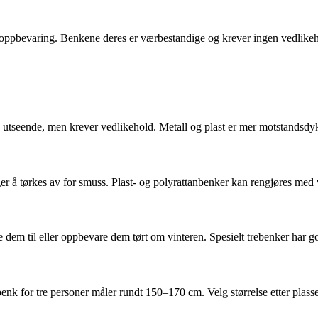
 oppbevaring. Benkene deres er værbestandige og krever ingen vedlikeho
g utseende, men krever vedlikehold. Metall og plast er mer motstandsdyk
ger å tørkes av for smuss. Plast- og polyrattanbenker kan rengjøres med
 dem til eller oppbevare dem tørt om vinteren. Spesielt trebenker har go
enk for tre personer måler rundt 150–170 cm. Velg størrelse etter pla