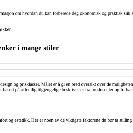
nformasjon om hvordan du kan forberede deg økonomisk og praktisk slik at 
økken
enker i mange stiler
, design og prisklasser. Målet er å gi en bred oversikt over de mulighete
asert på offentlig tilgjengelige beskrivelser fra produsenter og forhand
t og estetikk. Her er noen av de viktigste faktorene du bør ta stilling t