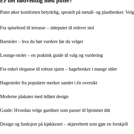
Er det nødvendig med puter?
Puter øker komforten betydelig, spesielt på metall- og plastbenker. Velg p
Fra spisebord til terrasse – sitteputer til enhver stol
Barstoler – hva du bør vurdere før du velger
Lounge-stoler – en praktisk guide til valg og vurdering
Fra enkel eleganse til robust sjarm – hagebenker i mange stiler
Hagestoler fra populære merker samlet i én oversikt
Moderne plakater med tidløst design
Guide: Hvordan velge gardiner som passer til hjemmet ditt
Design og funksjon på kjøkkenet – skjærebrett som gjør en forskjell