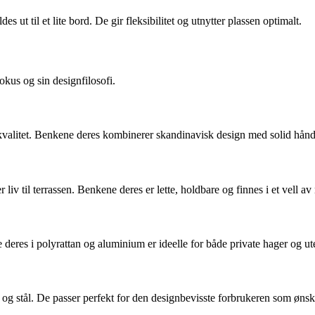
 ut til et lite bord. De gir fleksibilitet og utnytter plassen optimalt.
kus og sin designfilosofi.
 kvalitet. Benkene deres kombinerer skandinavisk design med solid håndv
v til terrassen. Benkene deres er lette, holdbare og finnes i et vell av
 deres i polyrattan og aluminium er ideelle for både private hager og u
og stål. De passer perfekt for den designbevisste forbrukeren som ønsker