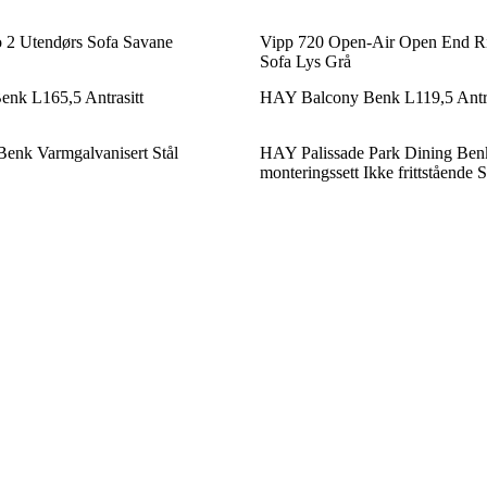
2 Utendørs Sofa Savane
Vipp 720 Open-Air Open End Ri
Sofa Lys Grå
nk L165,5 Antrasitt
HAY Balcony Benk L119,5 Antra
enk Varmgalvanisert Stål
HAY Palissade Park Dining Benk 
monteringssett Ikke frittstående 