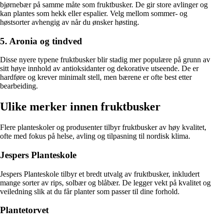
bjørnebær på samme måte som fruktbusker. De gir store avlinger og
kan plantes som hekk eller espalier. Velg mellom sommer- og
høstsorter avhengig av når du ønsker høsting.
5. Aronia og tindved
Disse nyere typene fruktbusker blir stadig mer populære på grunn av
sitt høye innhold av antioksidanter og dekorative utseende. De er
hardføre og krever minimalt stell, men bærene er ofte best etter
bearbeiding.
Ulike merker innen fruktbusker
Flere planteskoler og produsenter tilbyr fruktbusker av høy kvalitet,
ofte med fokus på helse, avling og tilpasning til nordisk klima.
Jespers Planteskole
Jespers Planteskole tilbyr et bredt utvalg av fruktbusker, inkludert
mange sorter av rips, solbær og blåbær. De legger vekt på kvalitet og
veiledning slik at du får planter som passer til dine forhold.
Plantetorvet