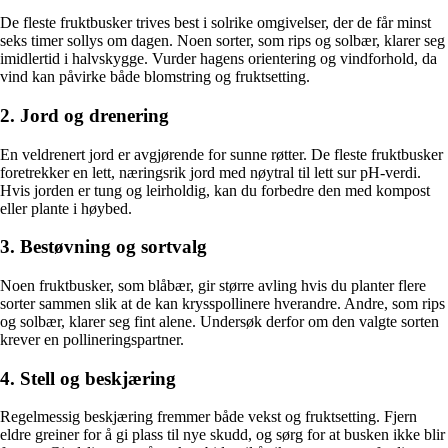
De fleste fruktbusker trives best i solrike omgivelser, der de får minst
seks timer sollys om dagen. Noen sorter, som rips og solbær, klarer seg
imidlertid i halvskygge. Vurder hagens orientering og vindforhold, da
vind kan påvirke både blomstring og fruktsetting.
2. Jord og drenering
En veldrenert jord er avgjørende for sunne røtter. De fleste fruktbusker
foretrekker en lett, næringsrik jord med nøytral til lett sur pH-verdi.
Hvis jorden er tung og leirholdig, kan du forbedre den med kompost
eller plante i høybed.
3. Bestøvning og sortvalg
Noen fruktbusker, som blåbær, gir større avling hvis du planter flere
sorter sammen slik at de kan krysspollinere hverandre. Andre, som rips
og solbær, klarer seg fint alene. Undersøk derfor om den valgte sorten
krever en pollineringspartner.
4. Stell og beskjæring
Regelmessig beskjæring fremmer både vekst og fruktsetting. Fjern
eldre greiner for å gi plass til nye skudd, og sørg for at busken ikke blir