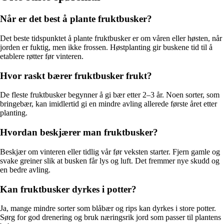
Når er det best å plante fruktbusker?
Det beste tidspunktet å plante fruktbusker er om våren eller høsten, når
jorden er fuktig, men ikke frossen. Høstplanting gir buskene tid til å
etablere røtter før vinteren.
Hvor raskt bærer fruktbusker frukt?
De fleste fruktbusker begynner å gi bær etter 2–3 år. Noen sorter, som
bringebær, kan imidlertid gi en mindre avling allerede første året etter
planting.
Hvordan beskjærer man fruktbusker?
Beskjær om vinteren eller tidlig vår før veksten starter. Fjern gamle og
svake greiner slik at busken får lys og luft. Det fremmer nye skudd og
en bedre avling.
Kan fruktbusker dyrkes i potter?
Ja, mange mindre sorter som blåbær og rips kan dyrkes i store potter.
Sørg for god drenering og bruk næringsrik jord som passer til plantens