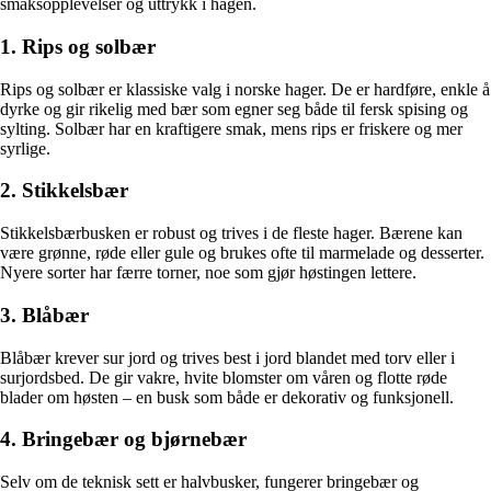
smaksopplevelser og uttrykk i hagen.
1. Rips og solbær
Rips og solbær er klassiske valg i norske hager. De er hardføre, enkle å
dyrke og gir rikelig med bær som egner seg både til fersk spising og
sylting. Solbær har en kraftigere smak, mens rips er friskere og mer
syrlige.
2. Stikkelsbær
Stikkelsbærbusken er robust og trives i de fleste hager. Bærene kan
være grønne, røde eller gule og brukes ofte til marmelade og desserter.
Nyere sorter har færre torner, noe som gjør høstingen lettere.
3. Blåbær
Blåbær krever sur jord og trives best i jord blandet med torv eller i
surjordsbed. De gir vakre, hvite blomster om våren og flotte røde
blader om høsten – en busk som både er dekorativ og funksjonell.
4. Bringebær og bjørnebær
Selv om de teknisk sett er halvbusker, fungerer bringebær og