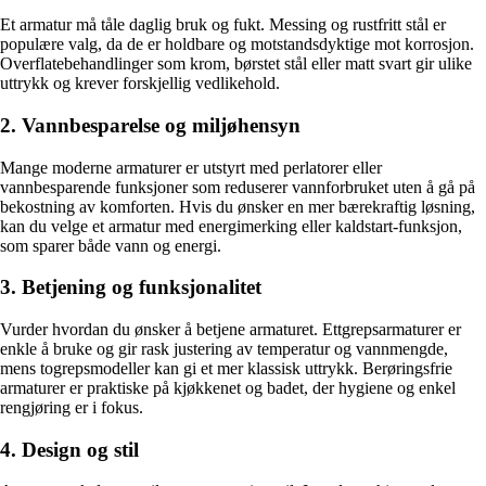
Et armatur må tåle daglig bruk og fukt. Messing og rustfritt stål er
populære valg, da de er holdbare og motstandsdyktige mot korrosjon.
Overflatebehandlinger som krom, børstet stål eller matt svart gir ulike
uttrykk og krever forskjellig vedlikehold.
2. Vannbesparelse og miljøhensyn
Mange moderne armaturer er utstyrt med perlatorer eller
vannbesparende funksjoner som reduserer vannforbruket uten å gå på
bekostning av komforten. Hvis du ønsker en mer bærekraftig løsning,
kan du velge et armatur med energimerking eller kaldstart-funksjon,
som sparer både vann og energi.
3. Betjening og funksjonalitet
Vurder hvordan du ønsker å betjene armaturet. Ettgrepsarmaturer er
enkle å bruke og gir rask justering av temperatur og vannmengde,
mens togrepsmodeller kan gi et mer klassisk uttrykk. Berøringsfrie
armaturer er praktiske på kjøkkenet og badet, der hygiene og enkel
rengjøring er i fokus.
4. Design og stil