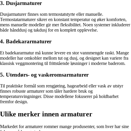
3. Dusjarmaturer
Dusjarmaturer finnes som termostatstyrte eller manuelle.
Termostatarmaturer sikrer en konstant temperatur og øker komforten,
mens manuelle modeller gir mer fleksibilitet. Noen systemer inkluderer
både hånddusj og takdusj for en komplett opplevelse.
4. Badekararmaturer
Et badekararmatur må kunne levere en stor vannmengde raskt. Mange
modeller har omkobler mellom tut og dusj, og designet kan variere fra
klassisk veggmontering til frittstående løsninger i moderne baderom.
5. Utendørs- og vaskeromsarmaturer
Til praktiske formål som rengjøring, hagearbeid eller vask av utstyr
finnes robuste armaturer som tåler hardere bruk og
temperatursvingninger. Disse modellene fokuserer på holdbarhet
fremfor design.
Ulike merker innen armaturer
Markedet for armaturer rommer mange produsenter, som hver har sine