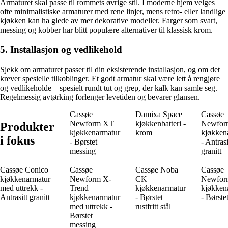
Armaturet skal passe til rommets øvrige stil. I moderne hjem velges
ofte minimalistiske armaturer med rene linjer, mens retro- eller landlige
kjøkken kan ha glede av mer dekorative modeller. Farger som svart,
messing og kobber har blitt populære alternativer til klassisk krom.
5. Installasjon og vedlikehold
Sjekk om armaturet passer til din eksisterende installasjon, og om det
krever spesielle tilkoblinger. Et godt armatur skal være lett å rengjøre
og vedlikeholde – spesielt rundt tut og grep, der kalk kan samle seg.
Regelmessig avtørking forlenger levetiden og bevarer glansen.
Cassøe
Damixa Space
Cassøe
Newform XT
kjøkkenbatteri -
Newfor
Produkter
kjøkkenarmatur
krom
kjøkken
i fokus
- Børstet
- Antrasi
messing
granitt
Cassøe Conico
Cassøe
Cassøe Noba
Cassøe
kjøkkenarmatur
Newform X-
CK
Newfor
med uttrekk -
Trend
kjøkkenarmatur
kjøkken
Antrasitt granitt
kjøkkenarmatur
- Børstet
- Børste
med uttrekk -
rustfritt stål
Børstet
messing