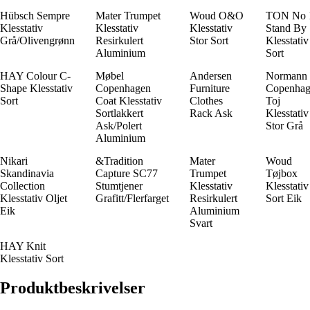
Hübsch Sempre
Mater Trumpet
Woud O&O
TON No 
Klesstativ
Klesstativ
Klesstativ
Stand By
Grå/Olivengrønn
Resirkulert
Stor Sort
Klesstativ
Aluminium
Sort
HAY Colour C-
Møbel
Andersen
Normann
Shape Klesstativ
Copenhagen
Furniture
Copenhag
Sort
Coat Klesstativ
Clothes
Toj
Sortlakkert
Rack Ask
Klesstativ
Ask/Polert
Stor Grå
Aluminium
Nikari
&Tradition
Mater
Woud
Skandinavia
Capture SC77
Trumpet
Tøjbox
Collection
Stumtjener
Klesstativ
Klesstativ
Klesstativ Oljet
Grafitt/Flerfarget
Resirkulert
Sort Eik
Eik
Aluminium
Svart
HAY Knit
Klesstativ Sort
Produktbeskrivelser