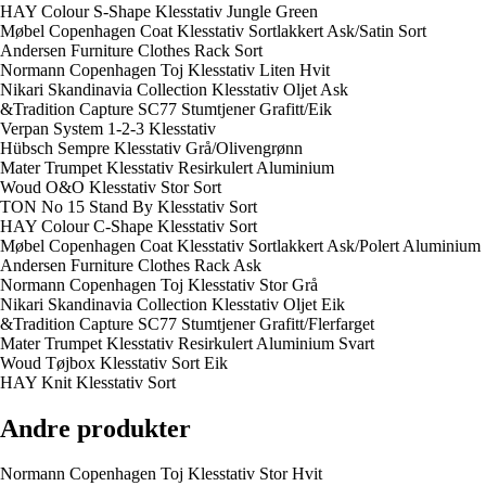
HAY Colour S-Shape Klesstativ Jungle Green
Møbel Copenhagen Coat Klesstativ Sortlakkert Ask/Satin Sort
Andersen Furniture Clothes Rack Sort
Normann Copenhagen Toj Klesstativ Liten Hvit
Nikari Skandinavia Collection Klesstativ Oljet Ask
&Tradition Capture SC77 Stumtjener Grafitt/Eik
Verpan System 1-2-3 Klesstativ
Hübsch Sempre Klesstativ Grå/Olivengrønn
Mater Trumpet Klesstativ Resirkulert Aluminium
Woud O&O Klesstativ Stor Sort
TON No 15 Stand By Klesstativ Sort
HAY Colour C-Shape Klesstativ Sort
Møbel Copenhagen Coat Klesstativ Sortlakkert Ask/Polert Aluminium
Andersen Furniture Clothes Rack Ask
Normann Copenhagen Toj Klesstativ Stor Grå
Nikari Skandinavia Collection Klesstativ Oljet Eik
&Tradition Capture SC77 Stumtjener Grafitt/Flerfarget
Mater Trumpet Klesstativ Resirkulert Aluminium Svart
Woud Tøjbox Klesstativ Sort Eik
HAY Knit Klesstativ Sort
Andre produkter
Normann Copenhagen Toj Klesstativ Stor Hvit