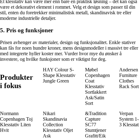
Et klesstativ kan være mer enn bare en praktisk løsning – det kan også
være et dekorativt element i rommet. Velg et design som passer til din
stil, enten du foretrekker minimalistisk metall, skandinavisk tre eller
moderne industrielle detaljer.
5. Pris og funksjoner
Prisen avhenger av materialer, design og funksjonalitet. Enkle stativer
kan fås for noen hundre kroner, mens designmodeller i massivt tre eller
med integrerte hyller koster mer. Vurder hvor mye du ønsker å
investere, og hvilke funksjoner som er viktigst for deg.
HAY Colour S-
Møbel
Andersen
Shape Klesstativ
Copenhagen
Furniture
Produkter
Jungle Green
Coat
Clothes
i fokus
Klesstativ
Rack Sort
Sortlakkert
Ask/Satin
Sort
Normann
Nikari
&Tradition
Verpan
Copenhagen Toj
Skandinavia
Capture
System 1-
Klesstativ Liten
Collection
SC77
3 Klesstat
Hvit
Klesstativ Oljet
Stumtjener
Ask
Grafitt/Eik