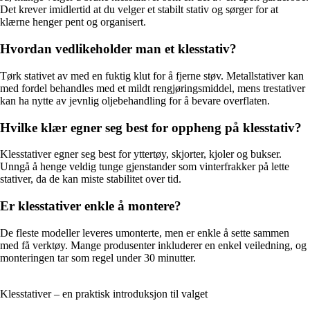
Det krever imidlertid at du velger et stabilt stativ og sørger for at
klærne henger pent og organisert.
Hvordan vedlikeholder man et klesstativ?
Tørk stativet av med en fuktig klut for å fjerne støv. Metallstativer kan
med fordel behandles med et mildt rengjøringsmiddel, mens trestativer
kan ha nytte av jevnlig oljebehandling for å bevare overflaten.
Hvilke klær egner seg best for oppheng på klesstativ?
Klesstativer egner seg best for yttertøy, skjorter, kjoler og bukser.
Unngå å henge veldig tunge gjenstander som vinterfrakker på lette
stativer, da de kan miste stabilitet over tid.
Er klesstativer enkle å montere?
De fleste modeller leveres umonterte, men er enkle å sette sammen
med få verktøy. Mange produsenter inkluderer en enkel veiledning, og
monteringen tar som regel under 30 minutter.
Klesstativer – en praktisk introduksjon til valget