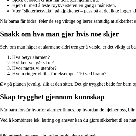
Hjelp til med å teste røykvarsleren en gang i måneden.
Vær “sikkerhetsvakt” på kjøkkenet – pass på at det ikke ligger kl
Når barna får bidra, føler de seg viktige og lærer samtidig at sikkerhe
Snakk om hva man gjør hvis noe skjer
Selv om man håper at alarmene aldri trenger å varsle, er det viktig at b
Hva betyr alarmen?
Hvilken vei går vi ut?
Hvor møtes vi utenfor?
Hvem ringer vi til – for eksempel 110 ved brann?
Øv på planen jevnlig, slik at den sitter. Det gir trygghet både for barn 
Skap trygghet gjennom kunnskap
Når barn forstår hvorfor alarmer finnes, og hvordan de hjelper oss, bli
Ved å kombinere lek, læring og ansvar kan du gjøre sikkerhet til en natu
Sikkerhetskameraer – hvordan bruke dem optimalt