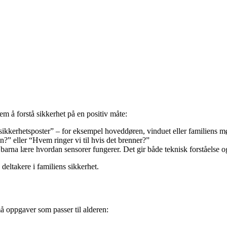
m å forstå sikkerhet på en positiv måte:
sikkerhetsposter” – for eksempel hoveddøren, vinduet eller familiens mø
n?” eller “Hvem ringer vi til hvis det brenner?”
arna lære hvordan sensorer fungerer. Det gir både teknisk forståelse og
deltakere i familiens sikkerhet.
å oppgaver som passer til alderen: