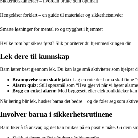
Sikkerhetskameraer – hvordan bruke dem optimalt
Hengelåser forklart – en guide til materialer og sikkerhetsnivåer
Smarte løsninger for mental ro og trygghet i hjemmet
Hvilke rom bør sikres først? Slik prioriterer du hjemmesikringen din
Lek dere til kunnskap
Barn lærer best gjennom lek. Du kan lage små aktiviteter som hjelper de
Brannøvelse som skattejakt:
Lag en rute der barna skal finne “
Alarm-quiz:
Still spørsmål som “Hva gjør vi når vi hører alarme
Bygg en enkel alarm:
Med byggesett eller elektronikkleker kan b
Når læring blir lek, husker barna det bedre – og de føler seg som aktive 
Involver barna i sikkerhetsrutinene
Barn liker å få ansvar, og det kan brukes på en positiv måte. Gi dem sm
Sjekk at døren er låst når dere går hjemmefra.