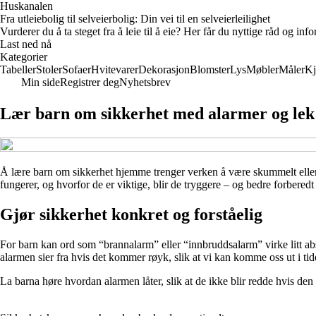
Huskanalen
Fra utleiebolig til selveierbolig: Din vei til en selveierleilighet
Vurderer du å ta steget fra å leie til å eie? Her får du nyttige råd og i
Last ned nå
Kategorier
Tabeller
Stoler
Sofaer
Hvitevarer
Dekorasjon
Blomster
Lys
Møbler
Måler
Kj
Min side
Registrer deg
Nyhetsbrev
Lær barn om sikkerhet med alarmer og lek
Å lære barn om sikkerhet hjemme trenger verken å være skummelt eller 
fungerer, og hvorfor de er viktige, blir de tryggere – og bedre forberedt 
Gjør sikkerhet konkret og forståelig
For barn kan ord som “brannalarm” eller “innbruddsalarm” virke litt abs
alarmen sier fra hvis det kommer røyk, slik at vi kan komme oss ut i tid
La barna høre hvordan alarmen låter, slik at de ikke blir redde hvis den 