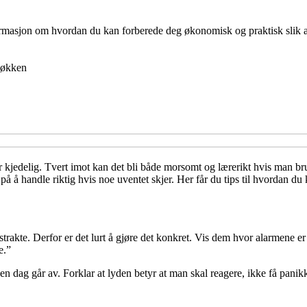
nformasjon om hvordan du kan forberede deg økonomisk og praktisk slik at 
økken
kjedelig. Tvert imot kan det bli både morsomt og lærerikt hvis man bru
på å handle riktig hvis noe uventet skjer. Her får du tips til hvordan du 
trakte. Derfor er det lurt å gjøre det konkret. Vis dem hvor alarmene er
e.”
en dag går av. Forklar at lyden betyr at man skal reagere, ikke få panikk