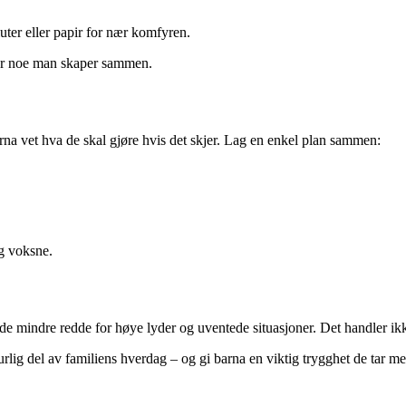
uter eller papir for nær komfyren.
t er noe man skaper sammen.
arna vet hva de skal gjøre hvis det skjer. Lag en enkel plan sammen:
og voksne.
r de mindre redde for høye lyder og uventede situasjoner. Det handler i
rlig del av familiens hverdag – og gi barna en viktig trygghet de tar med