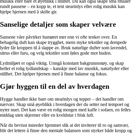
musikk eller bare et øyeblikk i stillhet. Du kan også skape små ritualer
rundt pausene – en kopp te, et tent stearinlys eller rolig musikk kan
hjelpe hjernen med å skifte gir.
Sanselige detaljer som skaper velvære
Sansene våre påvirker humøret mer enn vi ofte tenker over. En
behagelig duft kan skape trygghet, mens myke tekstiler og dempede
lyder får kroppen til å slappe av. Bruk naturlige dufter som lavendel,
sitrus eller furu, og velg tekstiler som føles gode mot huden.
Lydmiljøet er også viktig. Unngå konstant bakgrunnsstøy, og skap
heller et rolig lydlandskap – kanskje med lav musikk, naturlyder eller
stillhet. Det hjelper hjernen med å finne balanse og fokus.
Gjør hyggen til en del av hverdagen
Hygge handler ikke bare om stearinlys og tepper – det handler om
nærvær. Skap små øyeblikk i hverdagen der du setter ned tempoet og
nyter nuet. Det kan være en rolig morgen med kaffe i sofaen, en felles
middag uten skjermer eller en kveldstur i frisk luft.
Når du bevisst innreder hjemmet slik at det inviterer til ro og samvær,
blir det lettere å finne den mentale balansen som styrker både kropp og