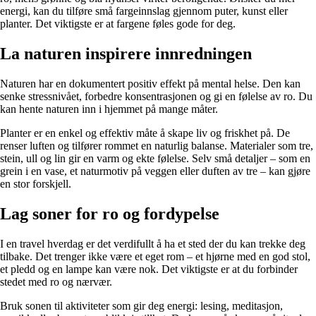
energi, kan du tilføre små fargeinnslag gjennom puter, kunst eller
planter. Det viktigste er at fargene føles gode for deg.
La naturen inspirere innredningen
Naturen har en dokumentert positiv effekt på mental helse. Den kan
senke stressnivået, forbedre konsentrasjonen og gi en følelse av ro. Du
kan hente naturen inn i hjemmet på mange måter.
Planter er en enkel og effektiv måte å skape liv og friskhet på. De
renser luften og tilfører rommet en naturlig balanse. Materialer som tre,
stein, ull og lin gir en varm og ekte følelse. Selv små detaljer – som en
grein i en vase, et naturmotiv på veggen eller duften av tre – kan gjøre
en stor forskjell.
Lag soner for ro og fordypelse
I en travel hverdag er det verdifullt å ha et sted der du kan trekke deg
tilbake. Det trenger ikke være et eget rom – et hjørne med en god stol,
et pledd og en lampe kan være nok. Det viktigste er at du forbinder
stedet med ro og nærvær.
Bruk sonen til aktiviteter som gir deg energi: lesing, meditasjon,