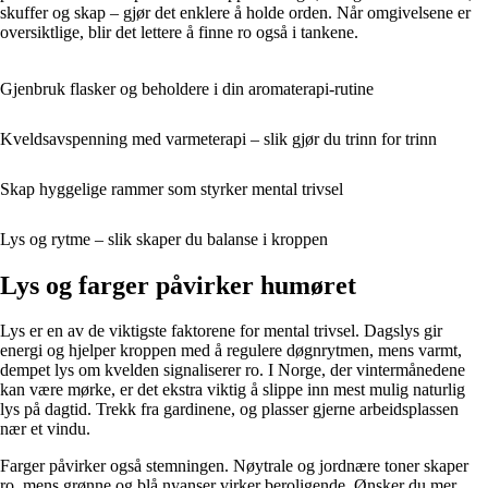
skuffer og skap – gjør det enklere å holde orden. Når omgivelsene er
oversiktlige, blir det lettere å finne ro også i tankene.
Gjenbruk flasker og beholdere i din aromaterapi-rutine
Kveldsavspenning med varmeterapi – slik gjør du trinn for trinn
Skap hyggelige rammer som styrker mental trivsel
Lys og rytme – slik skaper du balanse i kroppen
Lys og farger påvirker humøret
Lys er en av de viktigste faktorene for mental trivsel. Dagslys gir
energi og hjelper kroppen med å regulere døgnrytmen, mens varmt,
dempet lys om kvelden signaliserer ro. I Norge, der vintermånedene
kan være mørke, er det ekstra viktig å slippe inn mest mulig naturlig
lys på dagtid. Trekk fra gardinene, og plasser gjerne arbeidsplassen
nær et vindu.
Farger påvirker også stemningen. Nøytrale og jordnære toner skaper
ro, mens grønne og blå nyanser virker beroligende. Ønsker du mer