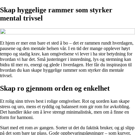
Skap hyggelige rammer som styrker
mental trivsel
Et hjem er mer enn bare et sted å bo – det er rammen rundt hverdagen,
pausene og den mentale helsen vår. I en tid der mange opplever høyt
tempo og stadig krav, kan omgivelsene vi lever i ha stor betydning for
hvordan vi har det. Små justeringer i innredning, lys og stemning kan
bidra til mer ro, energi og glede i hverdagen. Her får du inspirasjon til
hvordan du kan skape hyggelige rammer som styrker din mentale
trivsel.
Skap ro gjennom orden og enkelhet
Et rolig sinn trives best i rolige omgivelser. Rot og uorden kan skape
stress og uro, mens et ryddig og balansert rom gir rom for avkobling.
Det handler ikke om å leve strengt minimalistisk, men om å finne en
form for harmoni.
Start med ett rom av gangen. Sorter ut det du faktisk bruker, og gi slipp
på det som bare tar plass. Gode oppbevaringsløsninger – som kurver,