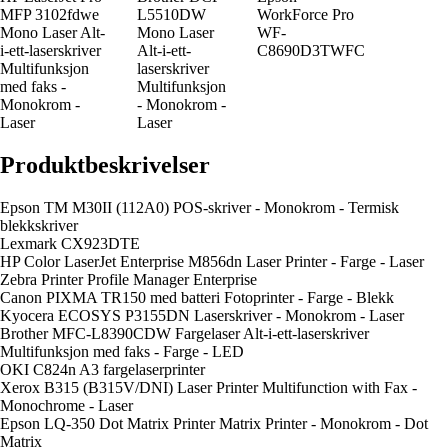
MFP 3102fdwe
L5510DW
WorkForce Pro
Mono Laser Alt-
Mono Laser
WF-
i-ett-laserskriver
Alt-i-ett-
C8690D3TWFC
Multifunksjon
laserskriver
med faks -
Multifunksjon
Monokrom -
- Monokrom -
Laser
Laser
Produktbeskrivelser
Epson TM M30II (112A0) POS-skriver - Monokrom - Termisk
blekkskriver
Lexmark CX923DTE
HP Color LaserJet Enterprise M856dn Laser Printer - Farge - Laser
Zebra Printer Profile Manager Enterprise
Canon PIXMA TR150 med batteri Fotoprinter - Farge - Blekk
Kyocera ECOSYS P3155DN Laserskriver - Monokrom - Laser
Brother MFC-L8390CDW Fargelaser Alt-i-ett-laserskriver
Multifunksjon med faks - Farge - LED
OKI C824n A3 fargelaserprinter
Xerox B315 (B315V/DNI) Laser Printer Multifunction with Fax -
Monochrome - Laser
Epson LQ-350 Dot Matrix Printer Matrix Printer - Monokrom - Dot
Matrix