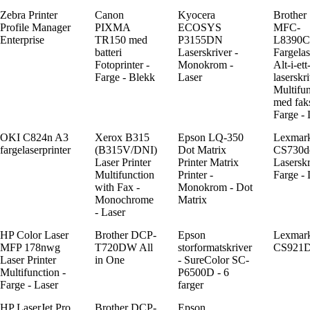
Zebra Printer
Canon
Kyocera
Brother
Profile Manager
PIXMA
ECOSYS
MFC-
Enterprise
TR150 med
P3155DN
L8390
batteri
Laserskriver -
Fargelas
Fotoprinter -
Monokrom -
Alt-i-ett
Farge - Blekk
Laser
laserskr
Multifu
med faks
Farge -
OKI C824n A3
Xerox B315
Epson LQ-350
Lexmar
fargelaserprinter
(B315V/DNI)
Dot Matrix
CS730d
Laser Printer
Printer Matrix
Laserskr
Multifunction
Printer -
Farge - 
with Fax -
Monokrom - Dot
Monochrome
Matrix
- Laser
HP Color Laser
Brother DCP-
Epson
Lexmar
MFP 178nwg
T720DW All
storformatskriver
CS921
Laser Printer
in One
- SureColor SC-
Multifunction -
P6500D - 6
Farge - Laser
farger
HP LaserJet Pro
Brother DCP-
Epson