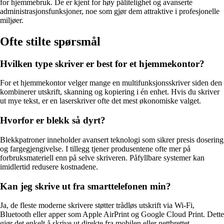
for hjemmebruk. De er kjent for høy pålitelighet og avanserte
administrasjonsfunksjoner, noe som gjør dem attraktive i profesjonelle
miljøer.
Ofte stilte spørsmål
Hvilken type skriver er best for et hjemmekontor?
For et hjemmekontor velger mange en multifunksjonsskriver siden den
kombinerer utskrift, skanning og kopiering i én enhet. Hvis du skriver
ut mye tekst, er en laserskriver ofte det mest økonomiske valget.
Hvorfor er blekk så dyrt?
Blekkpatroner inneholder avansert teknologi som sikrer presis dosering
og fargegjengivelse. I tillegg tjener produsentene ofte mer på
forbruksmateriell enn på selve skriveren. Påfyllbare systemer kan
imidlertid redusere kostnadene.
Kan jeg skrive ut fra smarttelefonen min?
Ja, de fleste moderne skrivere støtter trådløs utskrift via Wi-Fi,
Bluetooth eller apper som Apple AirPrint og Google Cloud Print. Dette
gjør det enkelt å skrive ut direkte fra mobilen eller nettbrettet.