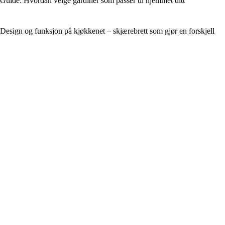
Guide: Hvordan velge gardiner som passer til hjemmet ditt
Design og funksjon på kjøkkenet – skjærebrett som gjør en forskjell