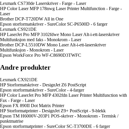
Lexmark CS730de Laserskriver - Farge - Laser
HP Color Laser MFP 178nwg Laser Printer Multifunction - Farge -
Laser
Brother DCP-T720DW All in One
Epson storformatskriver - SureColor SC-P6500D - 6 farger
Lexmark CS921DE
HP LaserJet Pro MFP 3102fdwe Mono Laser Alt-i-ett-laserskriver
Multifunksjon med faks - Monokrom - Laser
Brother DCP-L5510DW Mono Laser Alt-i-ett-laserskriver
Multifunksjon - Monokrom - Laser
Epson WorkForce Pro WF-C8690D3TWFC
Andre produkter
Lexmark CX921DE
HP Storformatskriver - DesignJet Z6 PostScript
Epson storformatskriver - SureColor - 4-farger
HP Color LaserJet Pro MFP 4302fdn Laser Printer Multifunction with
Fax - Farge - Laser
Epson FX 890II Dot Matrix Printer
HP Storformatprinter - DesignJet Z9+ PostScript - 9-blekk
Epson TM H6000V-203P1 POS-skriver - Monokrom - Termisk /
punktmatrise
Epson storformatprinter - SureColor SC-T3700DE - 6 farger