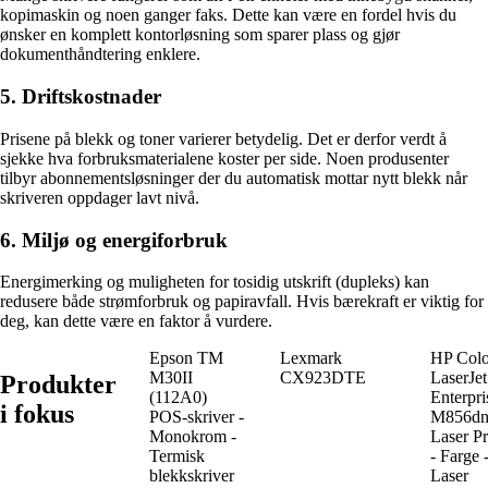
kopimaskin og noen ganger faks. Dette kan være en fordel hvis du
ønsker en komplett kontorløsning som sparer plass og gjør
dokumenthåndtering enklere.
5. Driftskostnader
Prisene på blekk og toner varierer betydelig. Det er derfor verdt å
sjekke hva forbruksmaterialene koster per side. Noen produsenter
tilbyr abonnementsløsninger der du automatisk mottar nytt blekk når
skriveren oppdager lavt nivå.
6. Miljø og energiforbruk
Energimerking og muligheten for tosidig utskrift (dupleks) kan
redusere både strømforbruk og papiravfall. Hvis bærekraft er viktig for
deg, kan dette være en faktor å vurdere.
Epson TM
Lexmark
HP Colo
M30II
CX923DTE
LaserJet
Produkter
(112A0)
Enterpri
i fokus
POS-skriver -
M856d
Monokrom -
Laser Pr
Termisk
- Farge 
blekkskriver
Laser