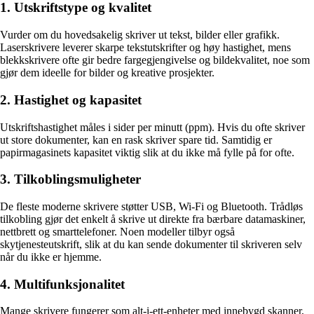
1. Utskriftstype og kvalitet
Vurder om du hovedsakelig skriver ut tekst, bilder eller grafikk.
Laserskrivere leverer skarpe tekstutskrifter og høy hastighet, mens
blekkskrivere ofte gir bedre fargegjengivelse og bildekvalitet, noe som
gjør dem ideelle for bilder og kreative prosjekter.
2. Hastighet og kapasitet
Utskriftshastighet måles i sider per minutt (ppm). Hvis du ofte skriver
ut store dokumenter, kan en rask skriver spare tid. Samtidig er
papirmagasinets kapasitet viktig slik at du ikke må fylle på for ofte.
3. Tilkoblingsmuligheter
De fleste moderne skrivere støtter USB, Wi-Fi og Bluetooth. Trådløs
tilkobling gjør det enkelt å skrive ut direkte fra bærbare datamaskiner,
nettbrett og smarttelefoner. Noen modeller tilbyr også
skytjenesteutskrift, slik at du kan sende dokumenter til skriveren selv
når du ikke er hjemme.
4. Multifunksjonalitet
Mange skrivere fungerer som alt-i-ett-enheter med innebygd skanner,