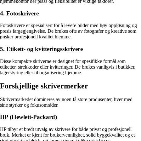
hjemmekontor der plass og fleksibilitet er viktige faktorer.
4. Fotoskrivere
Fotoskrivere er spesialisert for å levere bilder med høy oppløsning og
presis fargegjengivelse. De brukes ofte av fotografer og kreative som
ønsker profesjonell kvalitet hjemme.
5. Etikett- og kvitteringsskrivere
Disse kompakte skriverne er designet for spesifikke formål som
etiketter, strekkoder eller kvitteringer. De brukes vanligvis i butikker,
lagerstyring eller til organisering hjemme.
Forskjellige skrivermerker
Skrivermarkedet domineres av noen få store produsenter, hver med
sine styrker og fokusområder.
HP (Hewlett-Packard)
HP tilbyr et bredt utvalg av skrivere for både privat og profesjonell
bruk. Merket er kjent for brukervennlighet, solid byggekvalitet og et
stort utvalg av blekk- og laserskrivere i ulike prisklasser.