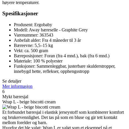
høyere temperaturer.
Spesifikasjoner
Produsent: Ergobaby
Modell: Away bæreselle - Graphite Grey
Varenummer: 363543
Anbefalt alder: Fra 4 måneder til 3 år
Bæreevne: 5,5–15 kg
Vekt: ca. 500 gram
Bæreposisjoner: Foran (fra 4 mnd.), bak (fra 6 mnd.)
Materiale: 100 % polyester
Funksjoner: Sammenleggbar, justerbare skulderstropper,
innebygd hette, reflekser, opphengsstropp
Se detaljer
Mer informasjon
6
Mykt bæresjal
Wrap L - beige biscotti cream
Et forbundet bæresjal i elastisk jerseystoff som kombinerer komfort
og brukervennlighet. Det tas på som en bluse og gir tett kontakt
mellom forelder og barn.
Hvorfor det ble valgt: Wrap L er valgt som et eksempel på et