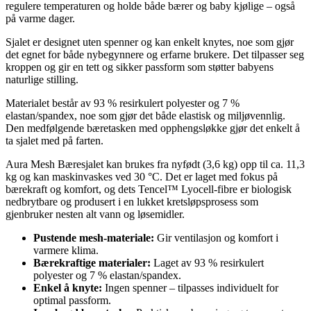
regulere temperaturen og holde både bærer og baby kjølige – også
på varme dager.
Sjalet er designet uten spenner og kan enkelt knytes, noe som gjør
det egnet for både nybegynnere og erfarne brukere. Det tilpasser seg
kroppen og gir en tett og sikker passform som støtter babyens
naturlige stilling.
Materialet består av 93 % resirkulert polyester og 7 %
elastan/spandex, noe som gjør det både elastisk og miljøvennlig.
Den medfølgende bæretasken med opphengsløkke gjør det enkelt å
ta sjalet med på farten.
Aura Mesh Bæresjalet kan brukes fra nyfødt (3,6 kg) opp til ca. 11,3
kg og kan maskinvaskes ved 30 °C. Det er laget med fokus på
bærekraft og komfort, og dets Tencel™ Lyocell-fibre er biologisk
nedbrytbare og produsert i en lukket kretsløpsprosess som
gjenbruker nesten alt vann og løsemidler.
Pustende mesh-materiale:
Gir ventilasjon og komfort i
varmere klima.
Bærekraftige materialer:
Laget av 93 % resirkulert
polyester og 7 % elastan/spandex.
Enkel å knyte:
Ingen spenner – tilpasses individuelt for
optimal passform.