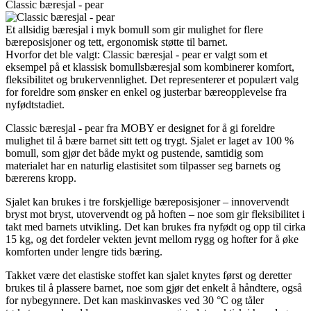
Classic bæresjal - pear
Et allsidig bæresjal i myk bomull som gir mulighet for flere
bæreposisjoner og tett, ergonomisk støtte til barnet.
Hvorfor det ble valgt: Classic bæresjal - pear er valgt som et
eksempel på et klassisk bomullsbæresjal som kombinerer komfort,
fleksibilitet og brukervennlighet. Det representerer et populært valg
for foreldre som ønsker en enkel og justerbar bæreopplevelse fra
nyfødtstadiet.
Classic bæresjal - pear fra MOBY er designet for å gi foreldre
mulighet til å bære barnet sitt tett og trygt. Sjalet er laget av 100 %
bomull, som gjør det både mykt og pustende, samtidig som
materialet har en naturlig elastisitet som tilpasser seg barnets og
bærerens kropp.
Sjalet kan brukes i tre forskjellige bæreposisjoner – innovervendt
bryst mot bryst, utovervendt og på hoften – noe som gir fleksibilitet i
takt med barnets utvikling. Det kan brukes fra nyfødt og opp til cirka
15 kg, og det fordeler vekten jevnt mellom rygg og hofter for å øke
komforten under lengre tids bæring.
Takket være det elastiske stoffet kan sjalet knytes først og deretter
brukes til å plassere barnet, noe som gjør det enkelt å håndtere, også
for nybegynnere. Det kan maskinvaskes ved 30 °C og tåler