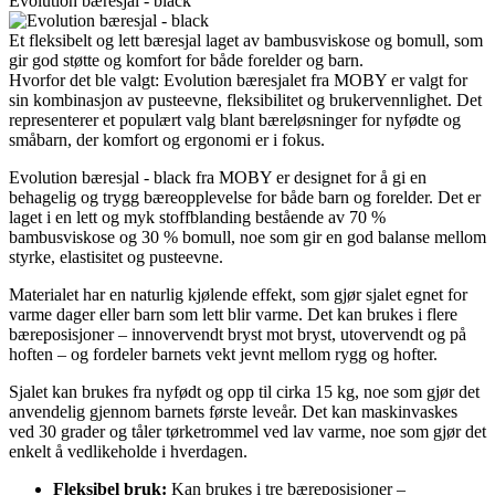
Evolution bæresjal - black
Et fleksibelt og lett bæresjal laget av bambusviskose og bomull, som
gir god støtte og komfort for både forelder og barn.
Hvorfor det ble valgt: Evolution bæresjalet fra MOBY er valgt for
sin kombinasjon av pusteevne, fleksibilitet og brukervennlighet. Det
representerer et populært valg blant bæreløsninger for nyfødte og
småbarn, der komfort og ergonomi er i fokus.
Evolution bæresjal - black fra MOBY er designet for å gi en
behagelig og trygg bæreopplevelse for både barn og forelder. Det er
laget i en lett og myk stoffblanding bestående av 70 %
bambusviskose og 30 % bomull, noe som gir en god balanse mellom
styrke, elastisitet og pusteevne.
Materialet har en naturlig kjølende effekt, som gjør sjalet egnet for
varme dager eller barn som lett blir varme. Det kan brukes i flere
bæreposisjoner – innovervendt bryst mot bryst, utovervendt og på
hoften – og fordeler barnets vekt jevnt mellom rygg og hofter.
Sjalet kan brukes fra nyfødt og opp til cirka 15 kg, noe som gjør det
anvendelig gjennom barnets første leveår. Det kan maskinvaskes
ved 30 grader og tåler tørketrommel ved lav varme, noe som gjør det
enkelt å vedlikeholde i hverdagen.
Fleksibel bruk:
Kan brukes i tre bæreposisjoner –