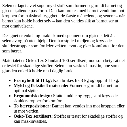
Selen er laget av et supermykt stoff som former seg rundt barnet og
gir en støttende passform. Den kan brukes med barnet vendt inn mot
kroppen for maksimal trygghet i de første månedene, og senere – når
barnet kan holde hodet selv – kan den vendes slik at barnet ser ut
mot omgivelsene.
Designet er enkelt og praktisk med spenner som gjør det lett å ta
selen av og på uten hjelp. Den har støtte i midjen og kryssede
skulderstropper som fordeler vekten jevnt og øker komforten for den
som bærer.
Materialet er Oeko-Tex Standard 100-sertifisert, noe som betyr at det
er testet for skadelige stoffer. Selen kan vaskes i maskin, noe som
gjør den enkel å holde ren i daglig bruk.
Fra nyfødt til 11 kg:
Kan brukes fra 3 kg og opp til 11 kg.
Mykt og fleksibelt materiale:
Former seg rundt barnet for
optimal støtte.
Ergonomisk design:
Støtte i midje og rygg samt kryssede
skulderstropper for komfort.
To bæreposisjoner:
Barnet kan vendes inn mot kroppen eller
ut mot verden.
Oeko-Tex sertifisert:
Stoffet er testet for skadelige stoffer og
kan maskinvaskes.