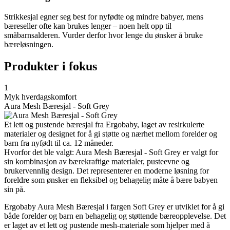
Strikkesjal egner seg best for nyfødte og mindre babyer, mens
bæreseller ofte kan brukes lenger – noen helt opp til
småbarnsalderen. Vurder derfor hvor lenge du ønsker å bruke
bæreløsningen.
Produkter i fokus
1
Myk hverdagskomfort
Aura Mesh Bæresjal - Soft Grey
Et lett og pustende bæresjal fra Ergobaby, laget av resirkulerte
materialer og designet for å gi støtte og nærhet mellom forelder og
barn fra nyfødt til ca. 12 måneder.
Hvorfor det ble valgt: Aura Mesh Bæresjal - Soft Grey er valgt for
sin kombinasjon av bærekraftige materialer, pusteevne og
brukervennlig design. Det representerer en moderne løsning for
foreldre som ønsker en fleksibel og behagelig måte å bære babyen
sin på.
Ergobaby Aura Mesh Bæresjal i fargen Soft Grey er utviklet for å gi
både forelder og barn en behagelig og støttende bæreopplevelse. Det
er laget av et lett og pustende mesh-materiale som hjelper med å