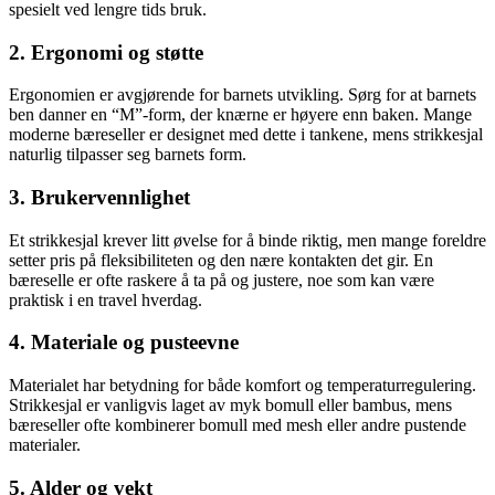
spesielt ved lengre tids bruk.
2. Ergonomi og støtte
Ergonomien er avgjørende for barnets utvikling. Sørg for at barnets
ben danner en “M”-form, der knærne er høyere enn baken. Mange
moderne bæreseller er designet med dette i tankene, mens strikkesjal
naturlig tilpasser seg barnets form.
3. Brukervennlighet
Et strikkesjal krever litt øvelse for å binde riktig, men mange foreldre
setter pris på fleksibiliteten og den nære kontakten det gir. En
bæreselle er ofte raskere å ta på og justere, noe som kan være
praktisk i en travel hverdag.
4. Materiale og pusteevne
Materialet har betydning for både komfort og temperaturregulering.
Strikkesjal er vanligvis laget av myk bomull eller bambus, mens
bæreseller ofte kombinerer bomull med mesh eller andre pustende
materialer.
5. Alder og vekt