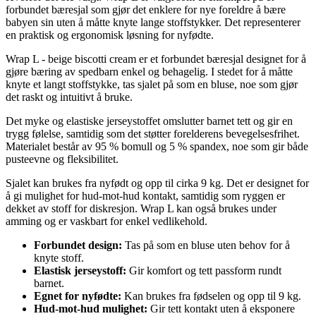
forbundet bæresjal som gjør det enklere for nye foreldre å bære
babyen sin uten å måtte knyte lange stoffstykker. Det representerer
en praktisk og ergonomisk løsning for nyfødte.
Wrap L - beige biscotti cream er et forbundet bæresjal designet for å
gjøre bæring av spedbarn enkel og behagelig. I stedet for å måtte
knyte et langt stoffstykke, tas sjalet på som en bluse, noe som gjør
det raskt og intuitivt å bruke.
Det myke og elastiske jerseystoffet omslutter barnet tett og gir en
trygg følelse, samtidig som det støtter forelderens bevegelsesfrihet.
Materialet består av 95 % bomull og 5 % spandex, noe som gir både
pusteevne og fleksibilitet.
Sjalet kan brukes fra nyfødt og opp til cirka 9 kg. Det er designet for
å gi mulighet for hud-mot-hud kontakt, samtidig som ryggen er
dekket av stoff for diskresjon. Wrap L kan også brukes under
amming og er vaskbart for enkel vedlikehold.
Forbundet design:
Tas på som en bluse uten behov for å
knyte stoff.
Elastisk jerseystoff:
Gir komfort og tett passform rundt
barnet.
Egnet for nyfødte:
Kan brukes fra fødselen og opp til 9 kg.
Hud-mot-hud mulighet:
Gir tett kontakt uten å eksponere