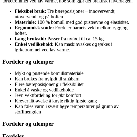
tørketrommel ved lav varme, noe som gjør det praktisk i hverdagen.
Fleksibel bruk:
Tre bæreposisjoner – innovervendt,
utovervendt og på hoften.
Materiale:
100 % bomull med god pusteevne og elastisitet.
Ergonomisk støtte:
Fordeler barnets vekt mellom rygg og
hofter.
Lang brukstid:
Passer fra nyfødt til ca. 15 kg.
Enkel vedlikehold:
Kan maskinvaskes og tørkes i
tørketrommel ved lav varme.
Fordeler og ulemper
Mykt og pustende bomullsmateriale
Kan brukes fra nyfødt til småbarn
Flere bæreposisjoner gir fleksibilitet
Enkel å vaske og vedlikeholde
Jevn vektfordeling for økt komfort
Krever litt øvelse å knyte riktig første gang
Kan føles varm i svært høye temperaturer på grunn av
stoffmengden
Fordeler og ulemper
Fordeler