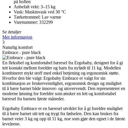
på hoften
Anbefalt vekt: 3–15 kg
Vask: Maskinvask ved 30 °C
Tørketrommel: Lav varme
Varenummer: 332299
Se detaljer
Mer informasjon
3
Naturlig komfort
Embrace - pure black
En fleksibel og komfortabel bæresel fra Ergobaby, designet for å gi
tett kontakt mellom forelder og barn fra nyfødt til 11 kg. Modellen
kombinerer mykt stoff med enkel betjening og ergonomisk støtte.
Hvorfor den ble valgt: Ergobaby Embrace er valgt for sin
kombinasjon av brukervennlighet, ergonomisk design og mulighet
til å bære barnet både innover- og utovervendt. Den representerer en
moderne løsning for foreldre som ønsker en lett og komfortabel
bæresel fra barnets første måneder.
Ergobaby Embrace er en bæresel utviklet for å gi foreldre mulighet
til å bære barnet sitt tett og trygt fra fødselen. Den kan brukes fra
barnet veier 3 kg og opp til 11 kg, noe som gjør den egnet i de første
leveårene.