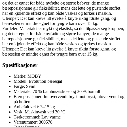
og det er egnet for både nyfødte og større babyer; de mange
bæreposisjonene gir fleksibilitet, mens det lette og pustende stoffet
har en kjølende effekt og kan både vaskes og tørkes i maskin.
Ulemper: Det kan kreve litt øvelse å knyte riktig første gang, og
bæreselen er mindre egnet for tyngre barn over 15 kg.
Fordeler: Materialet er mykt og elastisk, så det tilpasser seg kroppen,
og det er egnet for både nyfødte og større babyer; de mange
bæreposisjonene gir fleksibilitet, mens det lette og pustende stoffet
har en kjølende effekt og kan både vaskes og tørkes i maskin.
Ulemper: Det kan kreve litt øvelse å knyte riktig første gang, og
bæreselen er mindre egnet for tyngre barn over 15 kg.
Spesifikasjoner
Merke: MOBY
Modell: Evolution bæresjal
Farge: Svart
Materiale: 70 % bambusviskose og 30 % bomull
Bæreposisjoner: Innovervendt bryst mot bryst, utovervendt og
på hoften
Anbefalt vekt: 3–15 kg
Vask: Maskinvask ved 30 °C
Tørketrommel: Lav varme
Varenummer: 300578