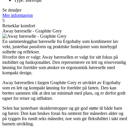
Type: Bæresjal
Se detaljer
Mer informasjon
5
Reiseklar komfort
Away bæreselle - Graphite Grey
En sammenleggbar bæreselle fra Ergobaby som kombinerer lav
vekt, justerbar passform og praktiske funksjoner som innebygd
solhette og reflekser.
Hvorfor den er valgt: Away bæresellen er valgt for sitt fokus på
mobilitet og funksjonalitet. Den representerer en lett og reisevennlig
løsning for foreldre som ønsker en ergonomisk bæreselle med
kompakt design.
Away bæresellen i fargen Graphite Grey er utviklet av Ergobaby
som en lett og kompakt løsning for foreldre på farten. Den kan
brettes sammen slik at den tar minimalt med plass, og er derfor godt
egnet for reiser og utflukter.
Selen har justerbare skulderstropper og gir god støtte til både barn
og bærer. Den kan brukes foran fra omtrent fire måneders alder og
på ryggen fra rundt seks måneder, noe som gir fleksibilitet i takt med
barnets utvikling.