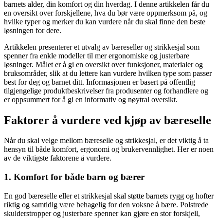
barnets alder, din komfort og din hverdag. I denne artikkelen får du
en oversikt over forskjellene, hva du bør være oppmerksom på, og
hvilke typer og merker du kan vurdere når du skal finne den beste
løsningen for dere.
Artikkelen presenterer et utvalg av bæreseller og strikkesjal som
spenner fra enkle modeller til mer ergonomiske og justerbare
løsninger. Målet er å gi en oversikt over funksjoner, materialer og
bruksområder, slik at du lettere kan vurdere hvilken type som passer
best for deg og barnet ditt. Informasjonen er basert på offentlig
tilgjengelige produktbeskrivelser fra produsenter og forhandlere og
er oppsummert for å gi en informativ og nøytral oversikt.
Faktorer å vurdere ved kjøp av bæreselle
Når du skal velge mellom bæreselle og strikkesjal, er det viktig å ta
hensyn til både komfort, ergonomi og brukervennlighet. Her er noen
av de viktigste faktorene å vurdere.
1. Komfort for både barn og bærer
En god bæreselle eller et strikkesjal skal støtte barnets rygg og hofter
riktig og samtidig være behagelig for den voksne å bære. Polstrede
skulderstropper og justerbare spenner kan gjøre en stor forskjell,