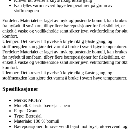
Krever litt øvelse å knyte riktig første gang
Kan føles varm i svært høye temperaturer på grunn av
stoffmengden
Fordeler: Materialet er laget av myk og pustende bomull, kan brukes
fra nyfødt til småbarn, tilbyr flere bæreposisjoner for fleksibilitet, er
enkelt å vaske og vedlikeholde samt sikrer jevn vektfordeling for økt
komfort.
Ulemper: Det krever litt øvelse å knyte riktig første gang, og
stoffmengden kan gjøre det varmt å bruke i svært høye temperaturer.
Fordeler: Materialet er laget av myk og pustende bomull, kan brukes
fra nyfødt til småbarn, tilbyr flere bæreposisjoner for fleksibilitet, er
enkelt å vaske og vedlikeholde samt sikrer jevn vektfordeling for økt
komfort.
Ulemper: Det krever litt øvelse å knyte riktig første gang, og
stoffmengden kan gjøre det varmt å bruke i svært høye temperaturer.
Spesifikasjoner
Merke: MOBY
Modell: Classic bæresjal - pear
Farge: Grønn
Type: Bæresjal
Materiale: 100 % bomull
Bæreposisjoner: Innovervendt bryst mot bryst, utovervendt og