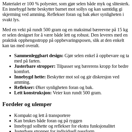
Materialet er 100 % polyester, som gjør selen både myk og slitesterk.
En innebygd hette beskytter barnet mot sollys og kan samtidig gi
skjerming ved amming. Reflekser foran og bak øker synligheten i
svakt lys.
Med en vekt på rundt 500 gram og en maksimal bæreevne på 15 kg
er selen designet for å være både lett og robust. Den leveres med en
praktisk opphengsstropp på oppbevaringsposen, slik at den enkelt
kan tas med overalt.
Sammenleggbart design:
Gjør selen enkel å oppbevare og ta
med på farten.
Justerbare stropper:
Tilpasser seg bærerens kropp for bedre
komfort.
Innebygd hette:
Beskytter mot sol og gir diskresjon ved
amming.
Reflekser:
Øker synligheten foran og bak.
Lett konstruksjon:
Veier kun rundt 500 gram.
Fordeler og ulemper
Kompakt og lett å transportere
Kan brukes både foran og på ryggen
Innebygd solhette og reflekser for ekstra funksjonalitet
Justerbare stropper for individuell passform