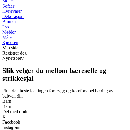
Stoler
Sofaer
Hvitevarer
Dekorasjon
Blomster
Lys
Møbler
Måler
Kjøkken
Min side
Registrer deg
Nyhetsbrev
Slik velger du mellom bæreselle og
strikkesjal
Finn den beste løsningen for trygg og komfortabel bæring av
babyen din
Barn
Barn
Del med omhu
X
Facebook
Instagram