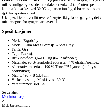
Fordeler: Produktet har en lett og pustende konstruksjon, er laget av
miljøvennlige og testede materialer, er enkelt å ta på uten spenner,
kan maskinvaskes ved 30 °C og har en innebygd bæretaske som
gjør transporten enkel.
Ulemper: Det krever litt øvelse å knyte riktig første gang, og det er
mindre egnet for tyngre barn over 11 kg.
Spesifikasjoner
Merke: Ergobaby
Modell: Aura Mesh Bæresjal - Soft Grey
Farge: Grå
Type: Bæresjal
Bruksområde: 3,6–11,3 kg (0–12 måneder)
Materiale: 93 % resirkulert polyester, 7 % elastan/spandex
Alternativt materiale: 100 % Tencel™ Lyocell (biologisk
nedbrytbart)
Mål: L 490 × B 53,4 cm
Vaskeanvisning: Maskinvask 30 °C
Varenummer: 368734
Se detaljer
Mer informasjon
2
Myk bærekomfort