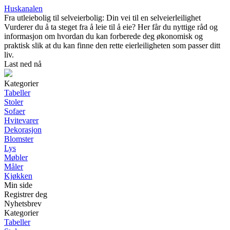
Huskanalen
Fra utleiebolig til selveierbolig: Din vei til en selveierleilighet
Vurderer du å ta steget fra å leie til å eie? Her får du nyttige råd og
informasjon om hvordan du kan forberede deg økonomisk og
praktisk slik at du kan finne den rette eierleiligheten som passer ditt
liv.
Last ned nå
Kategorier
Tabeller
Stoler
Sofaer
Hvitevarer
Dekorasjon
Blomster
Lys
Møbler
Måler
Kjøkken
Min side
Registrer deg
Nyhetsbrev
Kategorier
Tabeller