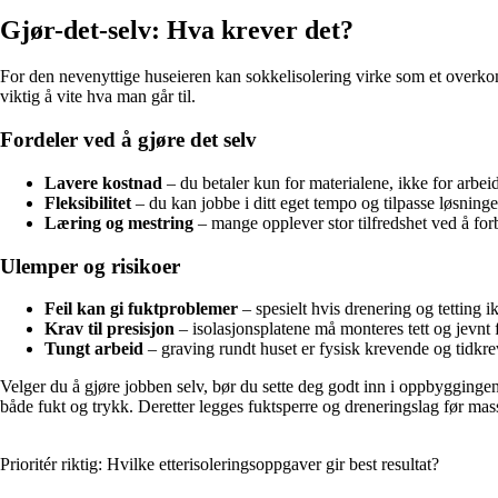
Gjør-det-selv: Hva krever det?
For den nevenyttige huseieren kan sokkelisolering virke som et overkomm
viktig å vite hva man går til.
Fordeler ved å gjøre det selv
Lavere kostnad
– du betaler kun for materialene, ikke for arbeid
Fleksibilitet
– du kan jobbe i ditt eget tempo og tilpasse løsning
Læring og mestring
– mange opplever stor tilfredshet ved å fo
Ulemper og risikoer
Feil kan gi fuktproblemer
– spesielt hvis drenering og tetting ik
Krav til presisjon
– isolasjonsplatene må monteres tett og jevnt 
Tungt arbeid
– graving rundt huset er fysisk krevende og tidkr
Velger du å gjøre jobben selv, bør du sette deg godt inn i oppbygginge
både fukt og trykk. Deretter legges fuktsperre og dreneringslag før mass
Prioritér riktig: Hvilke etterisoleringsoppgaver gir best resultat?