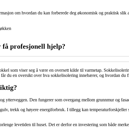
nformasjon om hvordan du kan forberede deg økonomisk og praktisk slik at 
økken
r få profesjonell hjelp?
sokkel som viser seg å være en oversett kilde til varmetap. Sokkelisoler
Her får du en oversikt over hva sokkelisolering innebærer, og hvordan du
iktig?
g ytterveggen. Den fungerer som overgang mellom grunnmur og fasade, o
 gulv, trekk og høyere energiforbruk. I tillegg kan temperaturforskjel
orlenge levetiden til huset. Det er derfor en investering som både mer