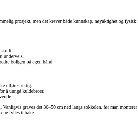
elig prosjekt, men det krever både kunnskap, nøyaktighet og fysisk innsa
skraft.
en underveis.
rbedre boligen på egen hånd.
ke utføres riktig.
for å unngå kuldebroer.
evende.
n. Vanligvis graves det 30–50 cm ned langs sokkelen, før man monterer 
ene fylles tilbake.