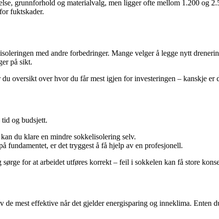
rrelse, grunnforhold og materialvalg, men ligger ofte mellom 1.200 og 2.
for fuktskader.
isoleringen med andre forbedringer. Mange velger å legge nytt drenerin
er på sikt.
du oversikt over hvor du får mest igjen for investeringen – kanskje er de
tid og budsjett.
, kan du klare en mindre sokkelisolering selv.
på fundamentet, er det tryggest å få hjelp av en profesjonell.
sørge for at arbeidet utføres korrekt – feil i sokkelen kan få store kons
av de mest effektive når det gjelder energisparing og inneklima. Enten du 