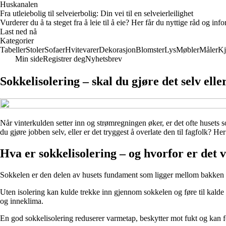
Huskanalen
Fra utleiebolig til selveierbolig: Din vei til en selveierleilighet
Vurderer du å ta steget fra å leie til å eie? Her får du nyttige råd og i
Last ned nå
Kategorier
Tabeller
Stoler
Sofaer
Hvitevarer
Dekorasjon
Blomster
Lys
Møbler
Måler
Kj
Min side
Registrer deg
Nyhetsbrev
Sokkelisolering – skal du gjøre det selv elle
Når vinterkulden setter inn og strømregningen øker, er det ofte husets 
du gjøre jobben selv, eller er det tryggest å overlate den til fagfolk? 
Hva er sokkelisolering – og hvorfor er det v
Sokkelen er den delen av husets fundament som ligger mellom bakken o
Uten isolering kan kulde trekke inn gjennom sokkelen og føre til kalde
og inneklima.
En god sokkelisolering reduserer varmetap, beskytter mot fukt og kan f