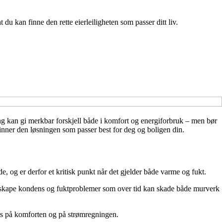
du kan finne den rette eierleiligheten som passer ditt liv.
ing kan gi merkbar forskjell både i komfort og energiforbruk – men bør
 finner den løsningen som passer best for deg og boligen din.
g er derfor et kritisk punkt når det gjelder både varme og fukt.
ler skape kondens og fuktproblemer som over tid kan skade både murverk
kes på komforten og på strømregningen.