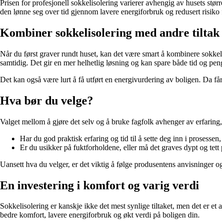
Prisen for profesjonell sokkelisolering varierer avhengig av husets stø
den lønne seg over tid gjennom lavere energiforbruk og redusert risiko 
Kombiner sokkelisolering med andre tiltak
Når du først graver rundt huset, kan det være smart å kombinere sokkel
samtidig. Det gir en mer helhetlig løsning og kan spare både tid og peng
Det kan også være lurt å få utført en energivurdering av boligen. Da får 
Hva bør du velge?
Valget mellom å gjøre det selv og å bruke fagfolk avhenger av erfaring, 
Har du god praktisk erfaring og tid til å sette deg inn i prosessen
Er du usikker på fuktforholdene, eller må det graves dypt og tett 
Uansett hva du velger, er det viktig å følge produsentens anvisninger og 
En investering i komfort og varig verdi
Sokkelisolering er kanskje ikke det mest synlige tiltaket, men det er et 
bedre komfort, lavere energiforbruk og økt verdi på boligen din.