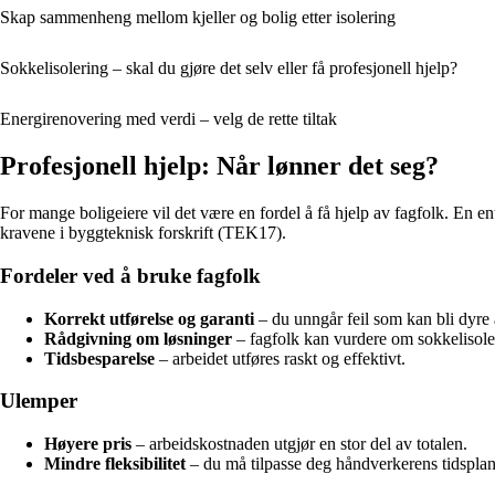
Skap sammenheng mellom kjeller og bolig etter isolering
Sokkelisolering – skal du gjøre det selv eller få profesjonell hjelp?
Energirenovering med verdi – velg de rette tiltak
Profesjonell hjelp: Når lønner det seg?
For mange boligeiere vil det være en fordel å få hjelp av fagfolk. En e
kravene i byggteknisk forskrift (TEK17).
Fordeler ved å bruke fagfolk
Korrekt utførelse og garanti
– du unngår feil som kan bli dyre 
Rådgivning om løsninger
– fagfolk kan vurdere om sokkelisoler
Tidsbesparelse
– arbeidet utføres raskt og effektivt.
Ulemper
Høyere pris
– arbeidskostnaden utgjør en stor del av totalen.
Mindre fleksibilitet
– du må tilpasse deg håndverkerens tidsplan