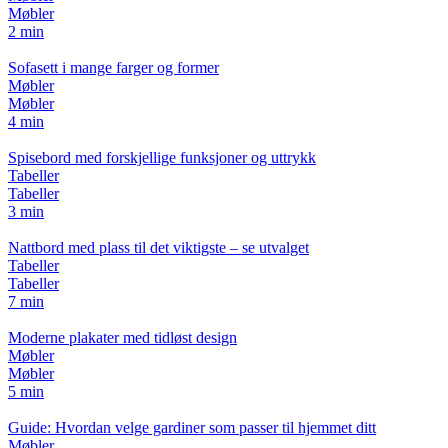
Møbler
2 min
Sofasett i mange farger og former
Møbler
Møbler
4 min
Spisebord med forskjellige funksjoner og uttrykk
Tabeller
Tabeller
3 min
Nattbord med plass til det viktigste – se utvalget
Tabeller
Tabeller
7 min
Moderne plakater med tidløst design
Møbler
Møbler
5 min
Guide: Hvordan velge gardiner som passer til hjemmet ditt
Møbler