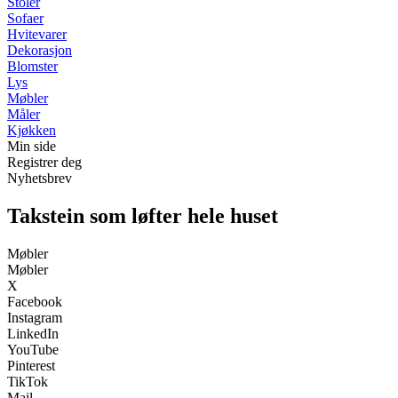
Stoler
Sofaer
Hvitevarer
Dekorasjon
Blomster
Lys
Møbler
Måler
Kjøkken
Min side
Registrer deg
Nyhetsbrev
Takstein som løfter hele huset
Møbler
Møbler
X
Facebook
Instagram
LinkedIn
YouTube
Pinterest
TikTok
Mail