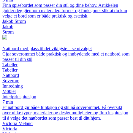
Finn spisebordet som passer din stil og dine behov. Artikkelen
guider deg gjennom materialer, former og funksjoner slik at du kan
velge et bord som er både praktisk og estetisk.
Jakob Strøm
Jakob
Strøm
Nattbord med plass til det viktigste – se utvalget
Gjør soverommet både praktisk og innbydende med et nattbord som
passer til din stil
Tabeller
Tabeller
Nattbord
Soverom
Innredning
Møbler
Interiørinspirasjon
7 min
Et nattbord gir både funksjon og stil på soverommet. Få oversikt
over ulike typer, materialer og designmuligheter, og finn inspirasjon
til å velge det nattbordet som passer best til ditt hjem.
Victoria Meland
Victoria