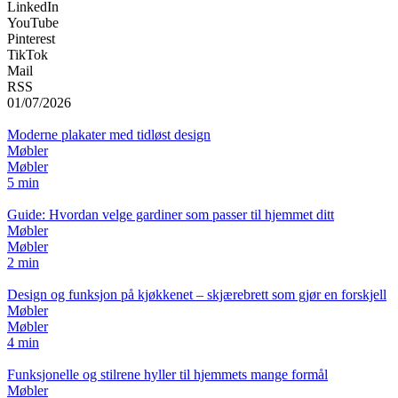
LinkedIn
YouTube
Pinterest
TikTok
Mail
RSS
01/07/2026
Moderne plakater med tidløst design
Møbler
Møbler
5 min
Guide: Hvordan velge gardiner som passer til hjemmet ditt
Møbler
Møbler
2 min
Design og funksjon på kjøkkenet – skjærebrett som gjør en forskjell
Møbler
Møbler
4 min
Funksjonelle og stilrene hyller til hjemmets mange formål
Møbler