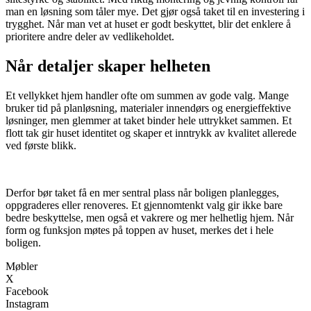
man en løsning som tåler mye. Det gjør også taket til en investering i
trygghet. Når man vet at huset er godt beskyttet, blir det enklere å
prioritere andre deler av vedlikeholdet.
Når detaljer skaper helheten
Et vellykket hjem handler ofte om summen av gode valg. Mange
bruker tid på planløsning, materialer innendørs og energieffektive
løsninger, men glemmer at taket binder hele uttrykket sammen. Et
flott tak gir huset identitet og skaper et inntrykk av kvalitet allerede
ved første blikk.
​ ​
Derfor bør taket få en mer sentral plass når boligen planlegges,
oppgraderes eller renoveres. Et gjennomtenkt valg gir ikke bare
bedre beskyttelse, men også et vakrere og mer helhetlig hjem. Når
form og funksjon møtes på toppen av huset, merkes det i hele
boligen.
Møbler
X
Facebook
Instagram