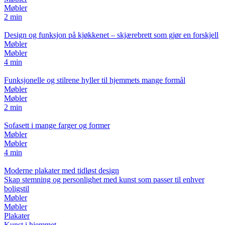
Møbler
2 min
Design og funksjon på kjøkkenet – skjærebrett som gjør en forskjell
Møbler
Møbler
4 min
Funksjonelle og stilrene hyller til hjemmets mange formål
Møbler
Møbler
2 min
Sofasett i mange farger og former
Møbler
Møbler
4 min
Moderne plakater med tidløst design
Skap stemning og personlighet med kunst som passer til enhver
boligstil
Møbler
Møbler
Plakater
Kunst i hjemmet