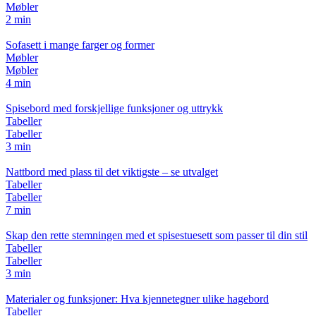
Møbler
2 min
Sofasett i mange farger og former
Møbler
Møbler
4 min
Spisebord med forskjellige funksjoner og uttrykk
Tabeller
Tabeller
3 min
Nattbord med plass til det viktigste – se utvalget
Tabeller
Tabeller
7 min
Skap den rette stemningen med et spisestuesett som passer til din stil
Tabeller
Tabeller
3 min
Materialer og funksjoner: Hva kjennetegner ulike hagebord
Tabeller