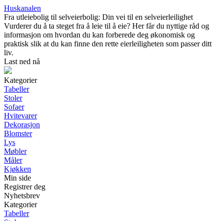
Huskanalen
Fra utleiebolig til selveierbolig: Din vei til en selveierleilighet
Vurderer du å ta steget fra å leie til å eie? Her får du nyttige råd og
informasjon om hvordan du kan forberede deg økonomisk og
praktisk slik at du kan finne den rette eierleiligheten som passer ditt
liv.
Last ned nå
Kategorier
Tabeller
Stoler
Sofaer
Hvitevarer
Dekorasjon
Blomster
Lys
Møbler
Måler
Kjøkken
Min side
Registrer deg
Nyhetsbrev
Kategorier
Tabeller