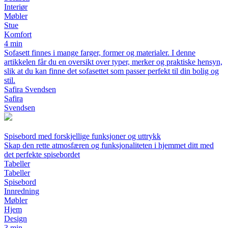
Interiør
Møbler
Stue
Komfort
4 min
Sofasett finnes i mange farger, former og materialer. I denne
artikkelen får du en oversikt over typer, merker og praktiske hensyn,
slik at du kan finne det sofasettet som passer perfekt til din bolig og
stil.
Safira Svendsen
Safira
Svendsen
Spisebord med forskjellige funksjoner og uttrykk
Skap den rette atmosfæren og funksjonaliteten i hjemmet ditt med
det perfekte spisebordet
Tabeller
Tabeller
Spisebord
Innredning
Møbler
Hjem
Design
3 min