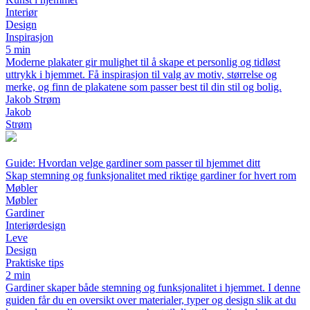
Interiør
Design
Inspirasjon
5 min
Moderne plakater gir mulighet til å skape et personlig og tidløst
uttrykk i hjemmet. Få inspirasjon til valg av motiv, størrelse og
merke, og finn de plakatene som passer best til din stil og bolig.
Jakob Strøm
Jakob
Strøm
Guide: Hvordan velge gardiner som passer til hjemmet ditt
Skap stemning og funksjonalitet med riktige gardiner for hvert rom
Møbler
Møbler
Gardiner
Interiørdesign
Leve
Design
Praktiske tips
2 min
Gardiner skaper både stemning og funksjonalitet i hjemmet. I denne
guiden får du en oversikt over materialer, typer og design slik at du