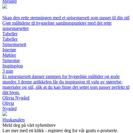
Meland
Skap den rette stemningen med et spisestuesett som passer til din stil
Gjør måltidene til hyggelige samlingspunkter med det rette
spisestuesettet
Tabeller
Tabeller
Spisestuesett
Interiør
Møbler
Spisestue
Inspirasjon
3 min
Et spisestuesett danner rammen for hyggelige måltider og gode
stunder. I denne artikkelen får du inspirasjon til valg av størrelse,
materialer og stil, slik at du kan finne det settet som passer perfekt til
ditt hjem.
Olivia Nygård
Olivia
Nygård
Huskanalen
Meld deg på vårt nyhetsbrev
Lær mer med ett klikk - registrer deg for vår gratis e-postserie.