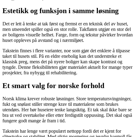
Estetikk og funksjon i samme løsning
Det er lett å tenke at tak først og fremst er en teknisk del av huset,
men utseendet spiller også en stor rolle. Takflaten utgjør en stor del
av boligens visuelle helhet. Farge, form og tekstur påvirker hvordan
huset oppleves på avstand og i nærmiljøet.​
Takstein finnes i flere varianter, noe som gjør det enklere å tilpasse
taket til husets stil. På en eldre enebolig kan det understreke et
klassisk preg, mens det på nyere boliger kan skape kontrast og
tyngde. Denne fleksibiliteten gjør materialet aktuelt for mange typer
prosjekter, fra nybygg til rehabilitering.
Et smart valg for norske forhold
Norsk klima krever robuste løsninger. Store temperatursvingninger,
fukt og snølast stiller strenge krav til materialene som brukes
utendørs. Her bør huseiere tenke langsiktig. Et tak skal ikke bare se
bra ut ved overtakelse eller etter ferdigstilt oppussing. Det skal også
fungere godt mange år fram i tid.
Takstein har lenge vært populært nettopp fordi det er kjent for
slitestyrke og stabilitet. Med riktig montering og jevnlig kontroll får