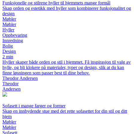
Funksjonelle og stilrene hyller til hjemmets mange formål
Skap orden og estetikk med hyller som kombinerer funksjonalitet og
design
Møbler
Møbler
Hyller
Oppbevaring
Innredning
Bolig
Design
2 min
Hyller skaper både orden og stil i hjemmet. Få inspirasjon til valg av
hylle, og bli klokere på materialer, typer og design, slik at du kan
finne løsningen som passer best til dine behov.
Theodor Andersen
Theodor
Andersen
Sofasett i mange farger og former
Skap en innbydende stue med det rette sofasettet for din stil og ditt
hjem
Møbler
Møbler
Sofasett