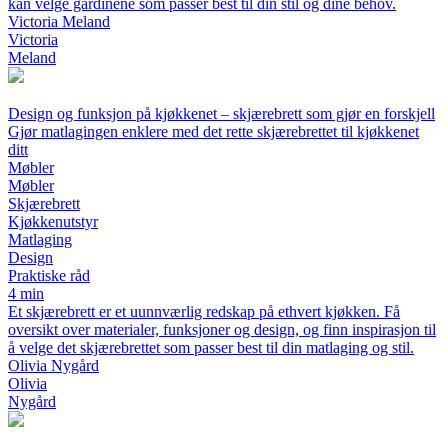
kan velge gardinene som passer best til din stil og dine behov.
Victoria Meland
Victoria
Meland
Design og funksjon på kjøkkenet – skjærebrett som gjør en forskjell
Gjør matlagingen enklere med det rette skjærebrettet til kjøkkenet
ditt
Møbler
Møbler
Skjærebrett
Kjøkkenutstyr
Matlaging
Design
Praktiske råd
4 min
Et skjærebrett er et uunnværlig redskap på ethvert kjøkken. Få
oversikt over materialer, funksjoner og design, og finn inspirasjon til
å velge det skjærebrettet som passer best til din matlaging og stil.
Olivia Nygård
Olivia
Nygård