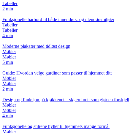
Tabeller
2 min
Funksjonelle barbord til både innendørs- og utendørsmiljøer
Tabeller
Tabeller
4 min
Moderne plakater med tidløst design
Møbler
Møbler
5 min
Guide: Hvordan velge gardiner som passer til hjemmet ditt
Møbler
Møbler
2 min
Design og funksjon på kjøkkenet – skjærebrett som gjør en forskjell
Møbler
Møbler
4 min
Funksjonelle og stilrene hyller til hjemmets mange formål
Møbler