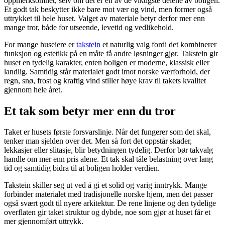
oppmerksomhet, selv om det er en av de viktigste delene av boligen.
Et godt tak beskytter ikke bare mot vær og vind, men former også
uttrykket til hele huset. Valget av materiale betyr derfor mer enn
mange tror, både for utseende, levetid og vedlikehold.
For mange huseiere er
takstein
et naturlig valg fordi det kombinerer
funksjon og estetikk på en måte få andre løsninger gjør. Takstein gir
huset en tydelig karakter, enten boligen er moderne, klassisk eller
landlig. Samtidig står materialet godt imot norske værforhold, der
regn, snø, frost og kraftig vind stiller høye krav til takets kvalitet
gjennom hele året.
Et tak som betyr mer enn du tror
Taket er husets første forsvarslinje. Når det fungerer som det skal,
tenker man sjelden over det. Men så fort det oppstår skader,
lekkasjer eller slitasje, blir betydningen tydelig. Derfor bør takvalg
handle om mer enn pris alene. Et tak skal tåle belastning over lang
tid og samtidig bidra til at boligen holder verdien. ​
Takstein skiller seg ut ved å gi et solid og varig inntrykk. Mange
forbinder materialet med tradisjonelle norske hjem, men det passer
også svært godt til nyere arkitektur. De rene linjene og den tydelige
overflaten gir taket struktur og dybde, noe som gjør at huset får et
mer gjennomført uttrykk.