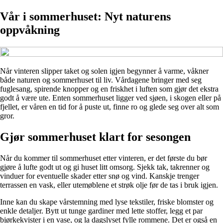
Vår i sommerhuset: Nyt naturens
oppvåkning
Når vinteren slipper taket og solen igjen begynner å varme, våkner
både naturen og sommerhuset til liv. Vårdagene bringer med seg
fuglesang, spirende knopper og en friskhet i luften som gjør det ekstra
godt å være ute. Enten sommerhuset ligger ved sjøen, i skogen eller på
fjellet, er våren en tid for å puste ut, finne ro og glede seg over alt som
gror.
Gjør sommerhuset klart for sesongen
Når du kommer til sommerhuset etter vinteren, er det første du bør
gjøre å lufte godt ut og gi huset litt omsorg. Sjekk tak, takrenner og
vinduer for eventuelle skader etter snø og vind. Kanskje trenger
terrassen en vask, eller utemøblene et strøk olje før de tas i bruk igjen.
Inne kan du skape vårstemning med lyse tekstiler, friske blomster og
enkle detaljer. Bytt ut tunge gardiner med lette stoffer, legg et par
bjørkekvister i en vase, og la dagslyset fylle rommene. Det er også en