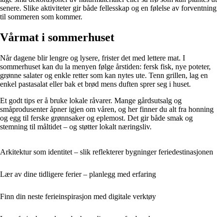
senere. Slike aktiviteter gir både fellesskap og en følelse av forventning
til sommeren som kommer.
Vårmat i sommerhuset
Når dagene blir lengre og lysere, frister det med lettere mat. I
sommerhuset kan du la menyen følge årstiden: fersk fisk, nye poteter,
grønne salater og enkle retter som kan nytes ute. Tenn grillen, lag en
enkel pastasalat eller bak et brød mens duften sprer seg i huset.
Et godt tips er å bruke lokale råvarer. Mange gårdsutsalg og
småprodusenter åpner igjen om våren, og her finner du alt fra honning
og egg til ferske grønnsaker og eplemost. Det gir både smak og
stemning til måltidet – og støtter lokalt næringsliv.
Arkitektur som identitet – slik reflekterer bygninger feriedestinasjonen
Lær av dine tidligere ferier – planlegg med erfaring
Finn din neste ferieinspirasjon med digitale verktøy