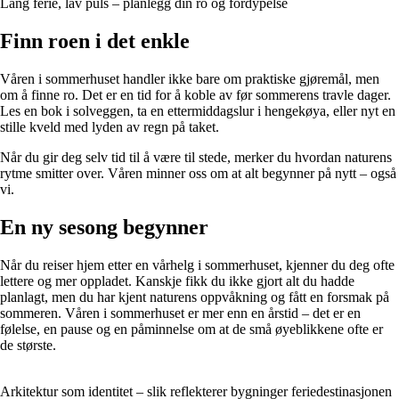
Lang ferie, lav puls – planlegg din ro og fordypelse
Finn roen i det enkle
Våren i sommerhuset handler ikke bare om praktiske gjøremål, men
om å finne ro. Det er en tid for å koble av før sommerens travle dager.
Les en bok i solveggen, ta en ettermiddagslur i hengekøya, eller nyt en
stille kveld med lyden av regn på taket.
Når du gir deg selv tid til å være til stede, merker du hvordan naturens
rytme smitter over. Våren minner oss om at alt begynner på nytt – også
vi.
En ny sesong begynner
Når du reiser hjem etter en vårhelg i sommerhuset, kjenner du deg ofte
lettere og mer oppladet. Kanskje fikk du ikke gjort alt du hadde
planlagt, men du har kjent naturens oppvåkning og fått en forsmak på
sommeren. Våren i sommerhuset er mer enn en årstid – det er en
følelse, en pause og en påminnelse om at de små øyeblikkene ofte er
de største.
Arkitektur som identitet – slik reflekterer bygninger feriedestinasjonen