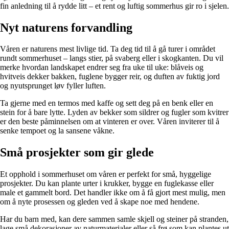
fin anledning til å rydde litt – et rent og luftig sommerhus gir ro i sjelen.
Nyt naturens forvandling
Våren er naturens mest livlige tid. Ta deg tid til å gå turer i området
rundt sommerhuset – langs stier, på svaberg eller i skogkanten. Du vil
merke hvordan landskapet endrer seg fra uke til uke: blåveis og
hvitveis dekker bakken, fuglene bygger reir, og duften av fuktig jord
og nyutsprunget løv fyller luften.
Ta gjerne med en termos med kaffe og sett deg på en benk eller en
stein for å bare lytte. Lyden av bekker som sildrer og fugler som kvitrer
er den beste påminnelsen om at vinteren er over. Våren inviterer til å
senke tempoet og la sansene våkne.
Små prosjekter som gir glede
Et opphold i sommerhuset om våren er perfekt for små, hyggelige
prosjekter. Du kan plante urter i krukker, bygge en fuglekasse eller
male et gammelt bord. Det handler ikke om å få gjort mest mulig, men
om å nyte prosessen og gleden ved å skape noe med hendene.
Har du barn med, kan dere sammen samle skjell og steiner på stranden,
lage små dekorasjoner av naturmaterialer eller så frø som kan plantes ut