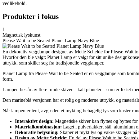
vedlikehold.
Produkter i fokus
1
Magnetisk lyskunst
Please Wait to be Seated Planet Lamp Navy Blue
En dekorativ vegglampe designet av Mette Schelde for Please Wait to
Hvorfor den ble valgt: Planet Lamp er valgt for sitt unike designkon
uttrykk, som skiller seg fra tradisjonelle vegglamper.
Planet Lamp fra Please Wait to be Seated er en vegglampe som kombin
form.
Lampen består av flere runde skiver – kalt planeter – som er festet med
Den marineblå versjonen har et rolig og moderne uttrykk, og materiale
Når lampen er tent, avgir den et mykt og behagelig lys som kaster ru
Interaktivt design:
Magnetiske skiver kan flyttes og byttes for
Materialkombinasjon:
Laget i pulverlakkert stål, aluminium 
Dekorativ belysning:
Skaper et mykt lys og vakre skygger på
Design av Mette Schelde:
En del av Please Wait to be Seated