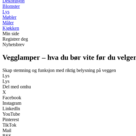
Dekorasjon
Blomster
Lys
Møbler
Måler
Kjøkken
Min side
Registrer deg
Nyhetsbrev
Vegglamper – hva du bør vite før du velge
Skap stemning og funksjon med riktig belysning på veggen
Lys
Lys
Del med omhu
X
Facebook
Instagram
LinkedIn
YouTube
Pinterest
TikTok
Mail
RSS