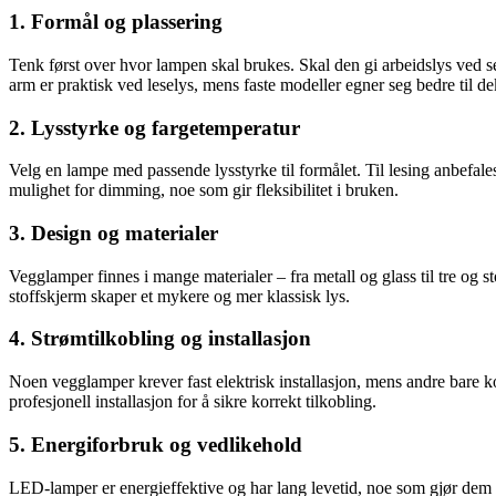
1. Formål og plassering
Tenk først over hvor lampen skal brukes. Skal den gi arbeidslys ved se
arm er praktisk ved leselys, mens faste modeller egner seg bedre til de
2. Lysstyrke og fargetemperatur
Velg en lampe med passende lysstyrke til formålet. Til lesing anbefal
mulighet for dimming, noe som gir fleksibilitet i bruken.
3. Design og materialer
Vegglamper finnes i mange materialer – fra metall og glass til tre og 
stoffskjerm skaper et mykere og mer klassisk lys.
4. Strømtilkobling og installasjon
Noen vegglamper krever fast elektrisk installasjon, mens andre bare ko
profesjonell installasjon for å sikre korrekt tilkobling.
5. Energiforbruk og vedlikehold
LED-lamper er energieffektive og har lang levetid, noe som gjør dem t