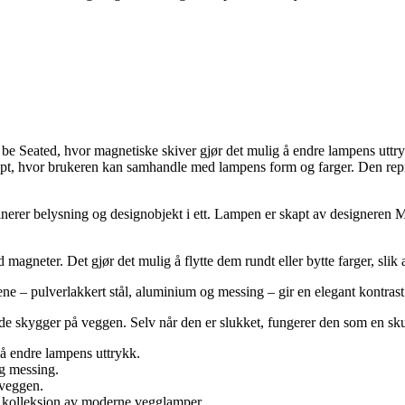
 be Seated, hvor magnetiske skiver gjør det mulig å endre lampens utt
sept, hvor brukeren kan samhandle med lampens form og farger. Den rep
erer belysning og designobjekt i ett. Lampen er skapt av designeren 
 magneter. Det gjør det mulig å flytte dem rundt eller bytte farger, slik
ne – pulverlakkert stål, aluminium og messing – gir en elegant kontrast
nde skygger på veggen. Selv når den er slukket, fungerer den som en sku
 å endre lampens uttrykk.
og messing.
 veggen.
s kolleksjon av moderne vegglamper.