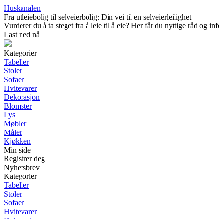
Huskanalen
Fra utleiebolig til selveierbolig: Din vei til en selveierleilighet
Vurderer du å ta steget fra å leie til å eie? Her får du nyttige råd og
Last ned nå
Kategorier
Tabeller
Stoler
Sofaer
Hvitevarer
Dekorasjon
Blomster
Lys
Møbler
Måler
Kjøkken
Min side
Registrer deg
Nyhetsbrev
Kategorier
Tabeller
Stoler
Sofaer
Hvitevarer