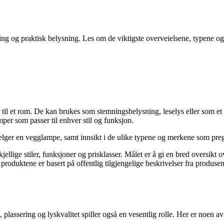
og praktisk belysning. Les om de viktigste overveielsene, typene og m
ter til et rom. De kan brukes som stemningsbelysning, leselys eller som 
mper som passer til enhver stil og funksjon.
velger en vegglampe, samt innsikt i de ulike typene og merkene som pre
ellige stiler, funksjoner og prisklasser. Målet er å gi en bred oversikt 
roduktene er basert på offentlig tilgjengelige beskrivelser fra produsen
assering og lyskvalitet spiller også en vesentlig rolle. Her er noen av d