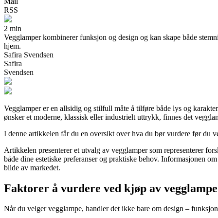
Mail
RSS
2 min
Vegglamper kombinerer funksjon og design og kan skape både stemning 
hjem.
Safira Svendsen
Safira
Svendsen
Vegglamper er en allsidig og stilfull måte å tilføre både lys og karak
ønsker et moderne, klassisk eller industrielt uttrykk, finnes det veggla
I denne artikkelen får du en oversikt over hva du bør vurdere før du 
Artikkelen presenterer et utvalg av vegglamper som representerer forskj
både dine estetiske preferanser og praktiske behov. Informasjonen om p
bilde av markedet.
Faktorer å vurdere ved kjøp av vegglampe
Når du velger vegglampe, handler det ikke bare om design – funksjon, pl