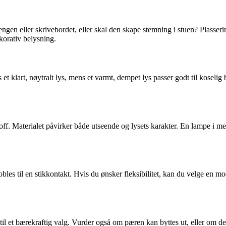
ngen eller skrivebordet, eller skal den skape stemning i stuen? Plasser
korativ belysning.
es et klart, nøytralt lys, mens et varmt, dempet lys passer godt til k
stoff. Materialet påvirker både utseende og lysets karakter. En lampe i m
bles til en stikkontakt. Hvis du ønsker fleksibilitet, kan du velge en 
il et bærekraftig valg. Vurder også om pæren kan byttes ut, eller om de