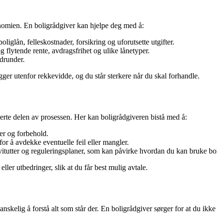
onomien. En boligrådgiver kan hjelpe deg med å:
oliglån, felleskostnader, forsikring og uforutsette utgifter.
g flytende rente, avdragsfrihet og ulike lånetyper.
udrunder.
er utenfor rekkevidde, og du står sterkere når du skal forhandle.
erte delen av prosessen. Her kan boligrådgiveren bistå med å:
ster og forbehold.
 for å avdekke eventuelle feil eller mangler.
vitutter og reguleringsplaner, som kan påvirke hvordan du kan bruke bo
ler utbedringer, slik at du får best mulig avtale.
lig å forstå alt som står der. En boligrådgiver sørger for at du ikke over