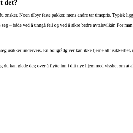
t det?
du ønsker. Noen tilbyr faste pakker, mens andre tar timepris. Typisk li
 seg – både ved å unngå feil og ved å sikre bedre avtalevilkår. For mang
øle seg usikker underveis. En boligrådgiver kan ikke fjerne all usikkerhe
du kan glede deg over å flytte inn i ditt nye hjem med visshet om at alt