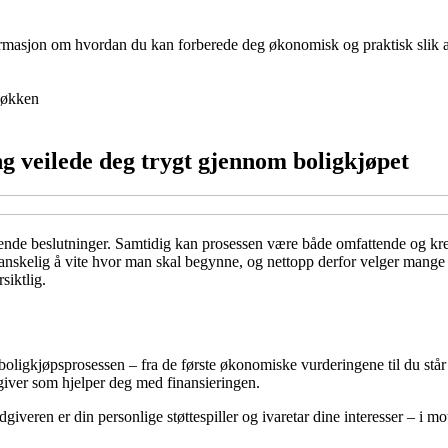
nformasjon om hvordan du kan forberede deg økonomisk og praktisk slik at 
økken
g veilede deg trygt gjennom boligkjøpet
nnende beslutninger. Samtidig kan prosessen være både omfattende og kre
nskelig å vite hvor man skal begynne, og nettopp derfor velger mange å
siktlig.
boligkjøpsprosessen – fra de første økonomiske vurderingene til du st
giver som hjelper deg med finansieringen.
dgiveren er din personlige støttespiller og ivaretar dine interesser – i 