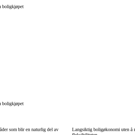
m boligkjøpet
m boligkjøpet
der som blir en naturlig del av
Langsiktig boligøkonomi uten å 
fleksibiliteten