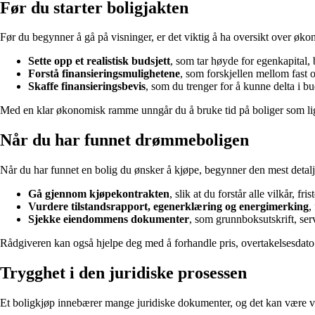
Før du starter boligjakten
Før du begynner å gå på visninger, er det viktig å ha oversikt over øk
Sette opp et realistisk budsjett
, som tar høyde for egenkapital, b
Forstå finansieringsmulighetene
, som forskjellen mellom fast o
Skaffe finansieringsbevis
, som du trenger for å kunne delta i b
Med en klar økonomisk ramme unngår du å bruke tid på boliger som ligg
Når du har funnet drømmeboligen
Når du har funnet en bolig du ønsker å kjøpe, begynner den mest detalj
Gå gjennom kjøpekontrakten
, slik at du forstår alle vilkår, fri
Vurdere tilstandsrapport, egenerklæring og energimerking
,
Sjekke eiendommens dokumenter
, som grunnboksutskrift, ser
Rådgiveren kan også hjelpe deg med å forhandle pris, overtakelsesdato el
Trygghet i den juridiske prosessen
Et boligkjøp innebærer mange juridiske dokumenter, og det kan være vanske