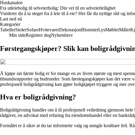
Huskanalen
Fra utleiebolig til selveierbolig: Din vei til en selveierleilighet
Vurderer du å ta steget fra å leie til å eie? Her får du nyttige råd og i
Last ned nå
Kategorier
Tabeller
Stoler
Sofaer
Hvitevarer
Dekorasjon
Blomster
Lys
Møbler
Måler
Kj
Min side
Registrer deg
Nyhetsbrev
Førstegangskjøper? Slik kan boligrådgivnin
Å kjøpe sin første bolig er for mange en av livets største og mest spe
tilstandsrapporter og budrunder. Som førstegangskjøper kan det være va
profesjonell boligrådgivning kan gjøre boligkjøpet tryggere og mer over
Hva er boligrådgivning?
Boligrådgivning handler om å få profesjonell veiledning gjennom hele 
rådgiver, en advokat med erfaring fra eiendomshandel eller en bankråd
Formålet er å sikre at du tar informerte valg og unngår kostbare feil. Rå