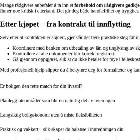
Mange rådgivere anbefaler å ta inn et
forbehold om rådgivers godkj
finner noe kritisk i etterkant. Det gir deg både handlefrihet og trygghet.
Etter kjøpet – fra kontrakt til innflytting
Selv etter at kontrakten er signert, gjenstår det flere praktiske steg før
Koordinere med banken om utbetaling av lån og tinglysing av sk
Kontrollere at alle dokumenter blir korrekt registrert.
Gå gjennom oppgjøret, slik at du ikke betaler for mye i felleskost
Med profesjonell hjelp slipper du å bekymre deg for formaliteter og kan
Er boligen den rette match for din livsstil?
Planlegg uteområder som blir en naturlig del av hverdagen
Langsiktig boligøkonomi uten å miste fleksibiliteten
Praktisk og vakkert – slik skaper du balanse i innredningen din