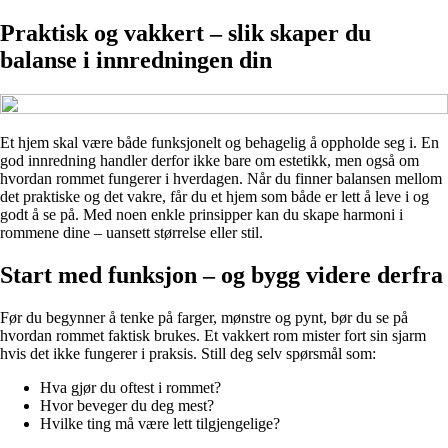
Praktisk og vakkert – slik skaper du
balanse i innredningen din
Et hjem skal være både funksjonelt og behagelig å oppholde seg i. En
god innredning handler derfor ikke bare om estetikk, men også om
hvordan rommet fungerer i hverdagen. Når du finner balansen mellom
det praktiske og det vakre, får du et hjem som både er lett å leve i og
godt å se på. Med noen enkle prinsipper kan du skape harmoni i
rommene dine – uansett størrelse eller stil.
Start med funksjon – og bygg videre derfra
Før du begynner å tenke på farger, mønstre og pynt, bør du se på
hvordan rommet faktisk brukes. Et vakkert rom mister fort sin sjarm
hvis det ikke fungerer i praksis. Still deg selv spørsmål som:
Hva gjør du oftest i rommet?
Hvor beveger du deg mest?
Hvilke ting må være lett tilgjengelige?