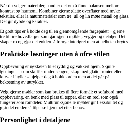
Når du velger materialer, handler det om å finne balansen mellom
kontrast og harmoni. Kombiner gjerne glatte overflater med myke
tekstiler, eller la naturmaterialer som tre, ull og lin møte metall og glass.
Det gir dybde og karakter.
Et godt tips er å holde deg til en gjennomgående fargepalett – gjerne
tre til fire hovedfarger som går igjen i møbler, vegger og detaljer. Det
skaper ro og gjør det enklere å fornye interiøret uten at helheten brytes.
Praktiske løsninger uten å ofre stilen
Oppbevaring er nøkkelen til et ryddig og vakkert hjem. Skjulte
løsninger – som skuffer under sengen, skap med glatte fronter eller
kurver i hyller – hjelper deg å holde orden uten at det går på
bekostning av uttrykket.
Velg gjerne møbler som kan brukes til flere formål: et sofabord med
oppbevaring, en benk med plass til tepper, eller en reol som også
fungerer som romdeler. Multifunksjonelle møbler gir fleksibilitet og
gjør det enklere å tilpasse hjemmet etter behov.
Personlighet i detaljene