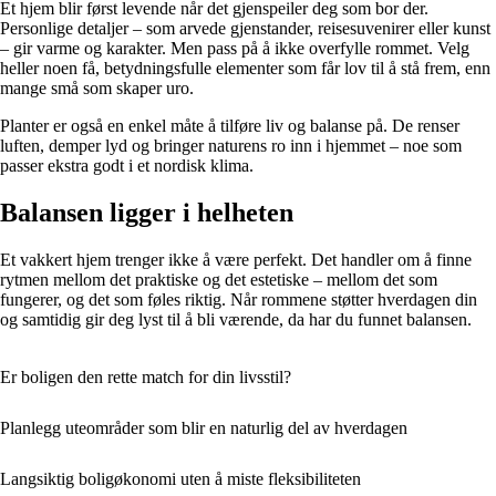
Et hjem blir først levende når det gjenspeiler deg som bor der.
Personlige detaljer – som arvede gjenstander, reisesuvenirer eller kunst
– gir varme og karakter. Men pass på å ikke overfylle rommet. Velg
heller noen få, betydningsfulle elementer som får lov til å stå frem, enn
mange små som skaper uro.
Planter er også en enkel måte å tilføre liv og balanse på. De renser
luften, demper lyd og bringer naturens ro inn i hjemmet – noe som
passer ekstra godt i et nordisk klima.
Balansen ligger i helheten
Et vakkert hjem trenger ikke å være perfekt. Det handler om å finne
rytmen mellom det praktiske og det estetiske – mellom det som
fungerer, og det som føles riktig. Når rommene støtter hverdagen din
og samtidig gir deg lyst til å bli værende, da har du funnet balansen.
Er boligen den rette match for din livsstil?
Planlegg uteområder som blir en naturlig del av hverdagen
Langsiktig boligøkonomi uten å miste fleksibiliteten