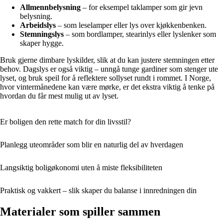
Allmennbelysning
– for eksempel taklamper som gir jevn
belysning.
Arbeidslys
– som leselamper eller lys over kjøkkenbenken.
Stemningslys
– som bordlamper, stearinlys eller lyslenker som
skaper hygge.
Bruk gjerne dimbare lyskilder, slik at du kan justere stemningen etter
behov. Dagslys er også viktig – unngå tunge gardiner som stenger ute
lyset, og bruk speil for å reflektere sollyset rundt i rommet. I Norge,
hvor vintermånedene kan være mørke, er det ekstra viktig å tenke på
hvordan du får mest mulig ut av lyset.
Er boligen den rette match for din livsstil?
Planlegg uteområder som blir en naturlig del av hverdagen
Langsiktig boligøkonomi uten å miste fleksibiliteten
Praktisk og vakkert – slik skaper du balanse i innredningen din
Materialer som spiller sammen