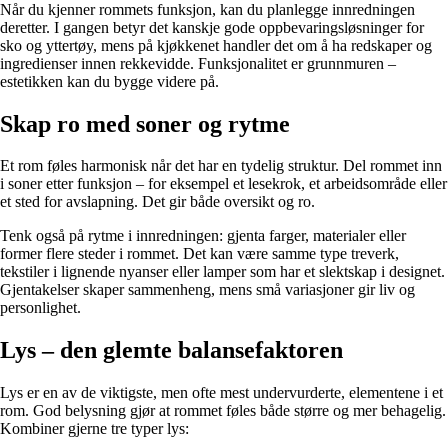
Når du kjenner rommets funksjon, kan du planlegge innredningen
deretter. I gangen betyr det kanskje gode oppbevaringsløsninger for
sko og yttertøy, mens på kjøkkenet handler det om å ha redskaper og
ingredienser innen rekkevidde. Funksjonalitet er grunnmuren –
estetikken kan du bygge videre på.
Skap ro med soner og rytme
Et rom føles harmonisk når det har en tydelig struktur. Del rommet inn
i soner etter funksjon – for eksempel et lesekrok, et arbeidsområde eller
et sted for avslapning. Det gir både oversikt og ro.
Tenk også på rytme i innredningen: gjenta farger, materialer eller
former flere steder i rommet. Det kan være samme type treverk,
tekstiler i lignende nyanser eller lamper som har et slektskap i designet.
Gjentakelser skaper sammenheng, mens små variasjoner gir liv og
personlighet.
Lys – den glemte balansefaktoren
Lys er en av de viktigste, men ofte mest undervurderte, elementene i et
rom. God belysning gjør at rommet føles både større og mer behagelig.
Kombiner gjerne tre typer lys: