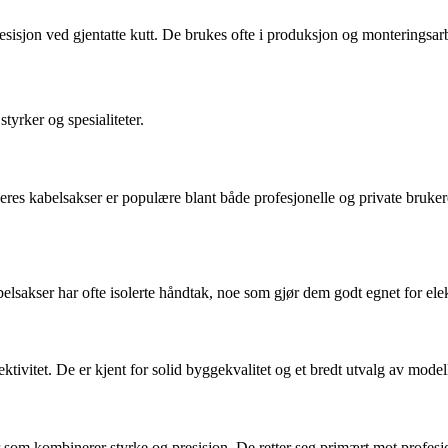
resisjon ved gjentatte kutt. De brukes ofte i produksjon og monteringsar
yrker og spesialiteter.
 Deres kabelsakser er populære blant både profesjonelle og private bruk
sakser har ofte isolerte håndtak, noe som gjør dem godt egnet for elekt
ivitet. De er kjent for solid byggekvalitet og et bredt utvalg av modell
om kombinerer styrke og presisjon. De retter seg primært mot profesjon