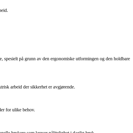
beid.
ere, spesielt på grunn av den ergonomiske utformingen og den holdbare
risk arbeid der sikkerhet er avgjørende.
er for ulike behov.
elle brukere som krever pålitelighet i daglig bruk.