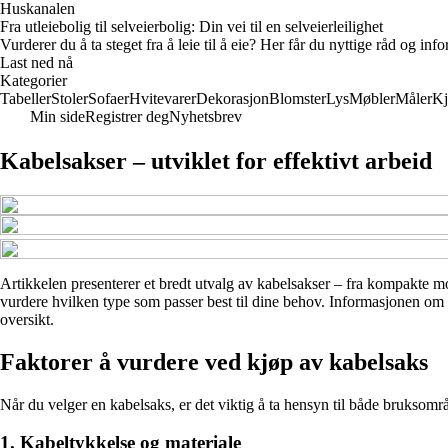
Huskanalen
Fra utleiebolig til selveierbolig: Din vei til en selveierleilighet
Vurderer du å ta steget fra å leie til å eie? Her får du nyttige råd og i
Last ned nå
Kategorier
Tabeller
Stoler
Sofaer
Hvitevarer
Dekorasjon
Blomster
Lys
Møbler
Måler
Kj
Min side
Registrer deg
Nyhetsbrev
Kabelsakser – utviklet for effektivt arbeid
Artikkelen presenterer et bredt utvalg av kabelsakser – fra kompakte model
vurdere hvilken type som passer best til dine behov. Informasjonen om p
oversikt.
Faktorer å vurdere ved kjøp av kabelsaks
Når du velger en kabelsaks, er det viktig å ta hensyn til både bruksomr
1. Kabeltykkelse og materiale