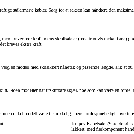
l kraftige stålarmerte kabler. Sørg for at saksen kan håndtere den maksi
 men krever mer kraft, mens skrallsakser (med trinnvis mekanisme) gjør
et kreves ekstra kraft.
tt. Velg en modell med sklisikkert håndtak og passende lengde, slik at du 
e kutt. Noen modeller har utskiftbare skjær, noe som kan være en fordel 
 kan en enkel modell være tilstrekkelig, mens profesjonelle bør invester
ut
Knipex Kabelsaks (Skraldeprinsi
lakkert, med flerkomponent-hån