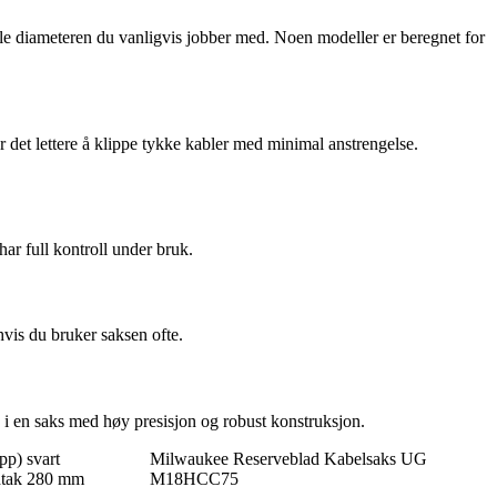
male diameteren du vanligvis jobber med. Noen modeller er beregnet for
 det lettere å klippe tykke kabler med minimal anstrengelse.
har full kontroll under bruk.
hvis du bruker saksen ofte.
e i en saks med høy presisjon og robust konstruksjon.
pp) svart
Milwaukee Reserveblad Kabelsaks UG
dtak 280 mm
M18HCC75