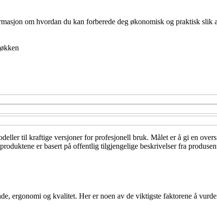
nformasjon om hvordan du kan forberede deg økonomisk og praktisk slik at 
økken
ler til kraftige versjoner for profesjonell bruk. Målet er å gi en oversik
roduktene er basert på offentlig tilgjengelige beskrivelser fra produse
åde, ergonomi og kvalitet. Her er noen av de viktigste faktorene å vurde