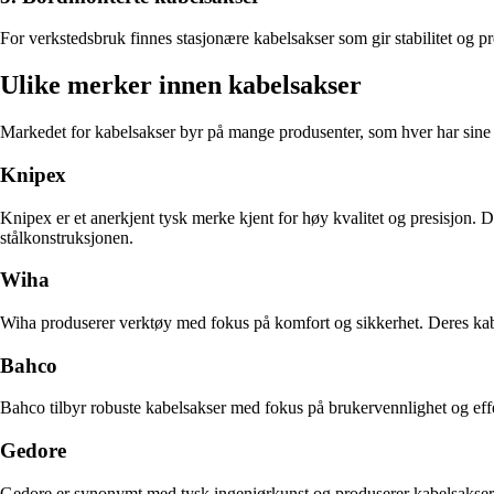
For verkstedsbruk finnes stasjonære kabelsakser som gir stabilitet og p
Ulike merker innen kabelsakser
Markedet for kabelsakser byr på mange produsenter, som hver har sine st
Knipex
Knipex er et anerkjent tysk merke kjent for høy kvalitet og presisjon.
stålkonstruksjonen.
Wiha
Wiha produserer verktøy med fokus på komfort og sikkerhet. Deres kabel
Bahco
Bahco tilbyr robuste kabelsakser med fokus på brukervennlighet og effekt
Gedore
Gedore er synonymt med tysk ingeniørkunst og produserer kabelsakser s