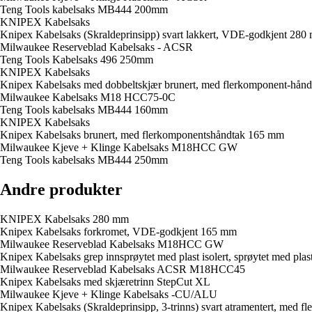
Teng Tools kabelsaks MB444 200mm
KNIPEX Kabelsaks
Knipex Kabelsaks (Skraldeprinsipp) svart lakkert, VDE-godkjent 280
Milwaukee Reserveblad Kabelsaks - ACSR
Teng Tools Kabelsaks 496 250mm
KNIPEX Kabelsaks
Knipex Kabelsaks med dobbeltskjær brunert, med flerkomponent-hån
Milwaukee Kabelsaks M18 HCC75-0C
Teng Tools kabelsaks MB444 160mm
KNIPEX Kabelsaks
Knipex Kabelsaks brunert, med flerkomponentshåndtak 165 mm
Milwaukee Kjeve + Klinge Kabelsaks M18HCC GW
Teng Tools kabelsaks MB444 250mm
Andre produkter
KNIPEX Kabelsaks 280 mm
Knipex Kabelsaks forkromet, VDE-godkjent 165 mm
Milwaukee Reserveblad Kabelsaks M18HCC GW
Knipex Kabelsaks grep innsprøytet med plast isolert, sprøytet med p
Milwaukee Reserveblad Kabelsaks ACSR M18HCC45
Knipex Kabelsaks med skjæretrinn StepCut XL
Milwaukee Kjeve + Klinge Kabelsaks -CU/ALU
Knipex Kabelsaks (Skraldeprinsipp, 3-trinns) svart atramentert, med