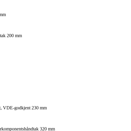
 mm
dtak 200 mm
last, VDE-godkjent 230 mm
 flerkomponentshåndtak 320 mm