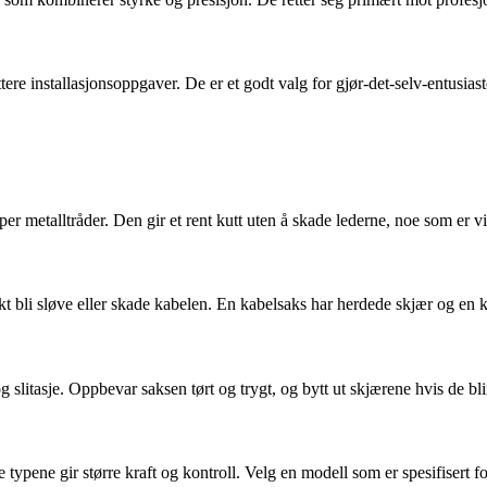
ere installasjonsoppgaver. De er et godt valg for gjør-det-selv-entusiaste
er metalltråder. Den gir et rent kutt uten å skade lederne, noe som er vik
askt bli sløve eller skade kabelen. En kabelsaks har herdede skjær og en
 slitasje. Oppbevar saksen tørt og trygt, og bytt ut skjærene hvis de bli
se typene gir større kraft og kontroll. Velg en modell som er spesifisert