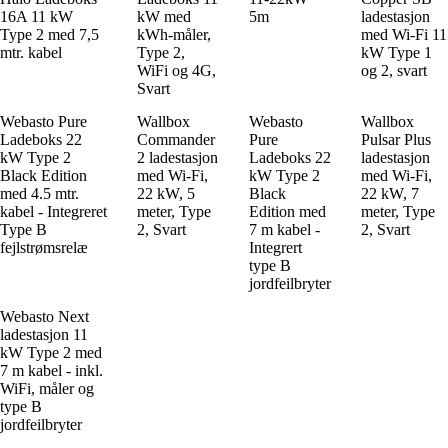
16A 11 kW
kW med
5m
ladestasjon
Type 2 med 7,5
kWh-måler,
med Wi-Fi 11
mtr. kabel
Type 2,
kW Type 1
WiFi og 4G,
og 2, svart
Svart
Webasto Pure
Wallbox
Webasto
Wallbox
Ladeboks 22
Commander
Pure
Pulsar Plus
kW Type 2
2 ladestasjon
Ladeboks 22
ladestasjon
Black Edition
med Wi-Fi,
kW Type 2
med Wi-Fi,
med 4.5 mtr.
22 kW, 5
Black
22 kW, 7
kabel - Integreret
meter, Type
Edition med
meter, Type
Type B
2, Svart
7 m kabel -
2, Svart
fejlstrømsrelæ
Integrert
type B
jordfeilbryter
Webasto Next
ladestasjon 11
kW Type 2 med
7 m kabel - inkl.
WiFi, måler og
type B
jordfeilbryter