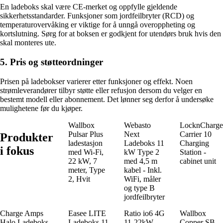
En ladeboks skal være CE-merket og oppfylle gjeldende
sikkerhetsstandarder. Funksjoner som jordfeilbryter (RCD) og
temperaturovervåking er viktige for å unngå overoppheting og
kortslutning. Sørg for at boksen er godkjent for utendørs bruk hvis den
skal monteres ute.
5. Pris og støtteordninger
Prisen på ladebokser varierer etter funksjoner og effekt. Noen
strømleverandører tilbyr støtte eller refusjon dersom du velger en
bestemt modell eller abonnement. Det lønner seg derfor å undersøke
mulighetene før du kjøper.
Wallbox
Webasto
LocknCharge
Pulsar Plus
Next
Carrier 10
Produkter
ladestasjon
Ladeboks 11
Charging
i fokus
med Wi-Fi,
kW Type 2
Station -
22 kW, 7
med 4,5 m
cabinet unit
meter, Type
kabel - Inkl.
2, Hvit
WiFi, måler
og type B
jordfeilbryter
Charge Amps
Easee LITE
Ratio io6 4G
Wallbox
Halo Ladeboks
Ladeboks 11
11-22kW
Copper SB