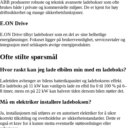
ABB produserer robuste og teknisk avanserte ladebokser som ofte
brukes både i private og kommersielle miljøer. De er kjent for høy
driftssikkerhet og mange sikkerhetsfunksjoner.
E.ON Drive
E.ON Drive tilbyr ladebokser som en del av sine helhetlige
energiløsninger. Fokuset ligger på brukervennlighet, serviceavtaler og
integrasjon med selskapets øvrige energiprodukter.
Ofte stilte spørsmål
Hvor raskt kan jeg lade elbilen min med en ladeboks?
Ladetiden avhenger av bilens batterikapasitet og ladeboksens effekt.
En ladeboks på 11 kW kan vanligvis lade en elbil fra 0 til 100 % på 6–
8 timer, mens en på 22 kW kan halvere tiden dersom bilen støtter det.
Må en elektriker installere ladeboksen?
Ja, installasjonen må utføres av en autorisert elektriker for å sikre
korrekt tilkobling og overholdelse av sikkerhetsstandarder. Dette er
også et krav for å kunne motta eventuelle støtteordninger eller