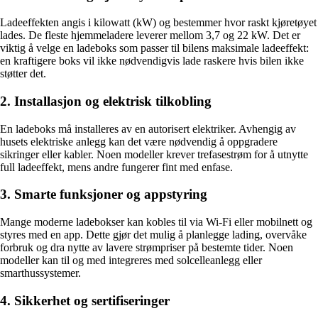
Ladeeffekten angis i kilowatt (kW) og bestemmer hvor raskt kjøretøyet
lades. De fleste hjemmeladere leverer mellom 3,7 og 22 kW. Det er
viktig å velge en ladeboks som passer til bilens maksimale ladeeffekt:
en kraftigere boks vil ikke nødvendigvis lade raskere hvis bilen ikke
støtter det.
2. Installasjon og elektrisk tilkobling
En ladeboks må installeres av en autorisert elektriker. Avhengig av
husets elektriske anlegg kan det være nødvendig å oppgradere
sikringer eller kabler. Noen modeller krever trefasestrøm for å utnytte
full ladeeffekt, mens andre fungerer fint med enfase.
3. Smarte funksjoner og appstyring
Mange moderne ladebokser kan kobles til via Wi-Fi eller mobilnett og
styres med en app. Dette gjør det mulig å planlegge lading, overvåke
forbruk og dra nytte av lavere strømpriser på bestemte tider. Noen
modeller kan til og med integreres med solcelleanlegg eller
smarthussystemer.
4. Sikkerhet og sertifiseringer