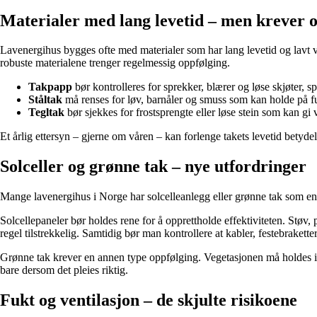
Materialer med lang levetid – men krever 
Lavenergihus bygges ofte med materialer som har lang levetid og lavt 
robuste materialene trenger regelmessig oppfølging.
Takpapp
bør kontrolleres for sprekker, blærer og løse skjøter, spe
Ståltak
må renses for løv, barnåler og smuss som kan holde på fuk
Tegltak
bør sjekkes for frostsprengte eller løse stein som kan gi
Et årlig ettersyn – gjerne om våren – kan forlenge takets levetid betydeli
Solceller og grønne tak – nye utfordringer
Mange lavenergihus i Norge har solcelleanlegg eller grønne tak som en de
Solcellepaneler bør holdes rene for å opprettholde effektiviteten. Stø
regel tilstrekkelig. Samtidig bør man kontrollere at kabler, festebrakette
Grønne tak krever en annen type oppfølging. Vegetasjonen må holdes i ba
bare dersom det pleies riktig.
Fukt og ventilasjon – de skjulte risikoene