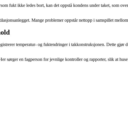
ersom fukt ikke ledes bort, kan det oppstå kondens under taket, som over
asjonsanlegget. Mange problemer oppstår nettopp i samspillet mellom ta
hold
gistrerer temperatur- og fuktendringer i takkonstruksjonen. Dette gjør d
r sørger en fagperson for jevnlige kontroller og rapporter, slik at huseie