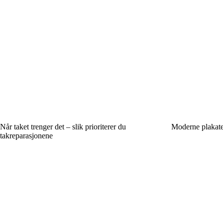
Når taket trenger det – slik prioriterer du
Moderne plakate
takreparasjonene