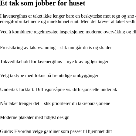
Et tak som jobber for huset
I lavenergihus er taket ikke lenger bare en beskyttelse mot regn og snø – 
energiforbruket nede og inneklimaet sunt. Men det krever at taket ve
Ved å kombinere regelmessige inspeksjoner, moderne overvåking og riktig
Frostsikring av takavvanning – slik unngår du is og skader
Takvedlikehold for lavenergihus – nye krav og løsninger
Velg taktype med fokus på fremtidige ombygginger
Undertak forklart: Diffusjonsåpne vs. diffusjonstette undertak
Når taket trenger det – slik prioriterer du takreparasjonene
Moderne plakater med tidløst design
Guide: Hvordan velge gardiner som passer til hjemmet ditt