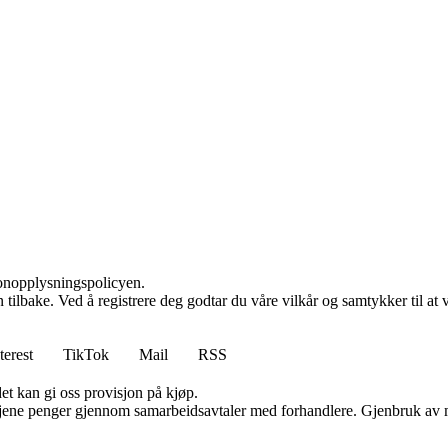
sonopplysningspolicyen.
den tilbake. Ved å registrere deg godtar du våre vilkår og samtykker til 
terest
TikTok
Mail
RSS
et kan gi oss provisjon på kjøp.
n tjene penger gjennom samarbeidsavtaler med forhandlere. Gjenbruk av m