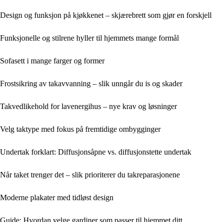
Design og funksjon på kjøkkenet – skjærebrett som gjør en forskjell
Funksjonelle og stilrene hyller til hjemmets mange formål
Sofasett i mange farger og former
Frostsikring av takavvanning – slik unngår du is og skader
Takvedlikehold for lavenergihus – nye krav og løsninger
Velg taktype med fokus på fremtidige ombygginger
Undertak forklart: Diffusjonsåpne vs. diffusjonstette undertak
Når taket trenger det – slik prioriterer du takreparasjonene
Moderne plakater med tidløst design
Guide: Hvordan velge gardiner som passer til hjemmet ditt