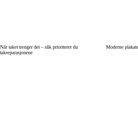
Når taket trenger det – slik prioriterer du
Moderne plakate
takreparasjonene