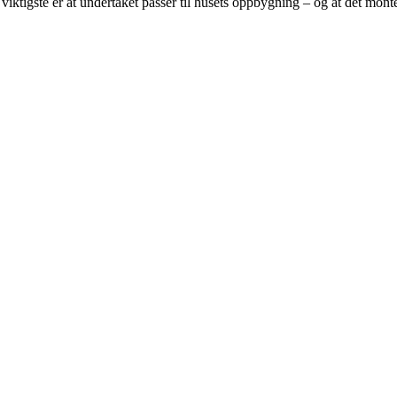
et viktigste er at undertaket passer til husets oppbygning – og at det monter