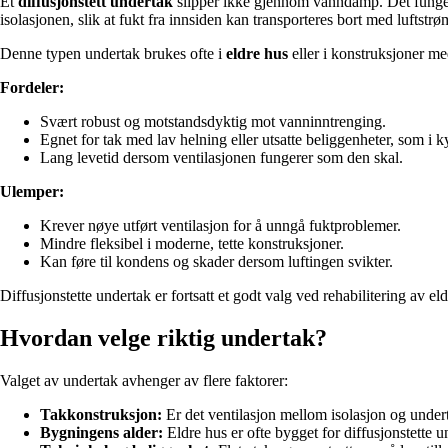
Et
diffusjonstett undertak
slipper ikke gjennom vanndamp. Det fungere
isolasjonen, slik at fukt fra innsiden kan transporteres bort med luftstr
Denne typen undertak brukes ofte i
eldre hus
eller i konstruksjoner med
Fordeler:
Svært robust og motstandsdyktig mot vanninntrenging.
Egnet for tak med lav helning eller utsatte beliggenheter, som i 
Lang levetid dersom ventilasjonen fungerer som den skal.
Ulemper:
Krever nøye utført ventilasjon for å unngå fuktproblemer.
Mindre fleksibel i moderne, tette konstruksjoner.
Kan føre til kondens og skader dersom luftingen svikter.
Diffusjonstette undertak er fortsatt et godt valg ved rehabilitering av
Hvordan velge riktig undertak?
Valget av undertak avhenger av flere faktorer:
Takkonstruksjon:
Er det ventilasjon mellom isolasjon og undert
Bygningens alder:
Eldre hus er ofte bygget for diffusjonstette 