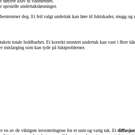
r høyere krav til vanntetthet.
r spesielle undertaksløsninger.
bestemmer deg. Et feil valgt undertak kan føre til fuktskader, mugg og re
takets totale holdbarhet. Et korrekt montert undertak kan vare i flere tiå
eller misfarging som kan tyde på fuktproblemer.
r en av de viktigste investeringene for et sunt og varig tak. Et
diffusjo