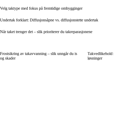
Velg taktype med fokus på fremtidige ombygginger
Undertak forklart: Diffusjonsåpne vs. diffusjonstette undertak
Når taket trenger det – slik prioriterer du takreparasjonene
Frostsikring av takavvanning – slik unngår du is
Takvedlikehold 
og skader
løsninger