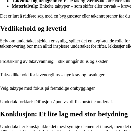
Takvinkel og beliggenhet:
Flate tak og værutsatte områder stille
Materialvalg:
Enkelte taktyper – som skifer eller torvtak – kreve
Det er lurt å rådføre seg med en byggmester eller takentreprenør før du 
Vedlikehold og levetid
Selv om undertaket sjelden er synlig, spiller det en avgjørende rolle for 
takrenovering bør man alltid inspisere undertaket for rifter, lekkasjer 
Frostsikring av takavvanning – slik unngår du is og skader
Takvedlikehold for lavenergihus – nye krav og løsninger
Velg taktype med fokus på fremtidige ombygginger
Undertak forklart: Diffusjonsåpne vs. diffusjonstette undertak
Konklusjon: Et lite lag med stor betydning
Undertaket er kanskje ikke det mest synlige elementet i huset, men det e