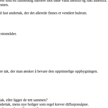
r som en fullstendig barriere mot både vann utenfra og fukt innenfra.
ømmen.
 fast undertak, der det allerede finnes et ventilert hulrom.
kystområder.
 eldre tak, der man ønsker å bevare den opprinnelige oppbygningen.
ak, eller ligger de tett sammen?
undertak, mens nye boliger som regel krever diffusjonsåpne.