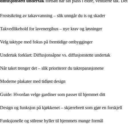
diffusjonstett undertak
fortsatt har sin plass i eldre, ventilerte tak. D
Frostsikring av takavvanning – slik unngår du is og skader
Takvedlikehold for lavenergihus – nye krav og løsninger
Velg taktype med fokus på fremtidige ombygginger
Undertak forklart: Diffusjonsåpne vs. diffusjonstette undertak
Når taket trenger det – slik prioriterer du takreparasjonene
Moderne plakater med tidløst design
Guide: Hvordan velge gardiner som passer til hjemmet ditt
Design og funksjon på kjøkkenet – skjærebrett som gjør en forskjell
Funksjonelle og stilrene hyller til hjemmets mange formål