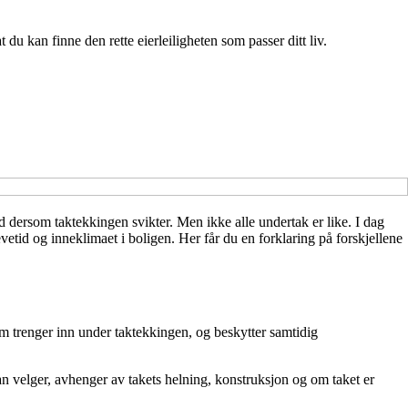
du kan finne den rette eierleiligheten som passer ditt liv.
d dersom taktekkingen svikter. Men ikke alle undertak er like. I dag
etid og inneklimaet i boligen. Her får du en forklaring på forskjellene
om trenger inn under taktekkingen, og beskytter samtidig
an velger, avhenger av takets helning, konstruksjon og om taket er