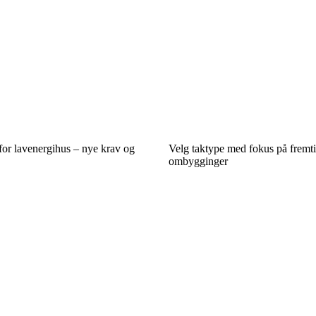
for lavenergihus – nye krav og
Velg taktype med fokus på fremt
ombygginger