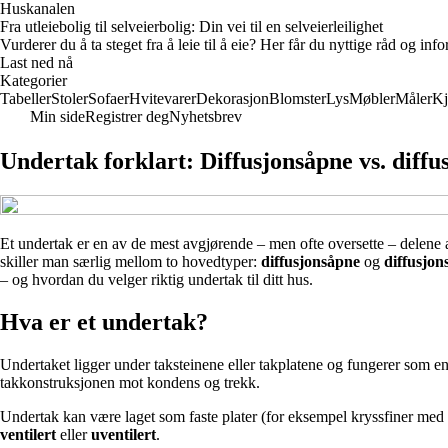
Huskanalen
Fra utleiebolig til selveierbolig: Din vei til en selveierleilighet
Vurderer du å ta steget fra å leie til å eie? Her får du nyttige råd og i
Last ned nå
Kategorier
Tabeller
Stoler
Sofaer
Hvitevarer
Dekorasjon
Blomster
Lys
Møbler
Måler
Kj
Min side
Registrer deg
Nyhetsbrev
Undertak forklart: Diffusjonsåpne vs. diffu
Et undertak er en av de mest avgjørende – men ofte oversette – delene a
skiller man særlig mellom to hovedtyper:
diffusjonsåpne
og
diffusjons
– og hvordan du velger riktig undertak til ditt hus.
Hva er et undertak?
Undertaket ligger under taksteinene eller takplatene og fungerer som e
takkonstruksjonen mot kondens og trekk.
Undertak kan være laget som faste plater (for eksempel kryssfiner med t
ventilert
eller
uventilert
.