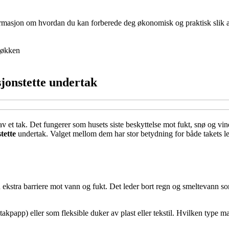
nformasjon om hvordan du kan forberede deg økonomisk og praktisk slik at 
økken
sjonstette undertak
v et tak. Det fungerer som husets siste beskyttelse mot fukt, snø og vin
tette
undertak. Valget mellom dem har stor betydning for både takets lev
n ekstra barriere mot vann og fukt. Det leder bort regn og smeltevann s
akpapp) eller som fleksible duker av plast eller tekstil. Hvilken type m